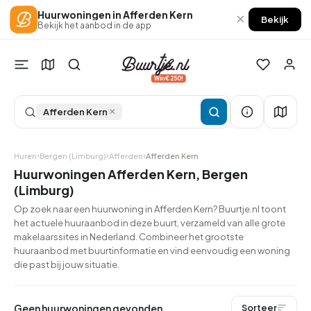
Huurwoningen in Afferden Kern
×
Bekijk
Bekijk het aanbod in de app
Win €250!
×
Afferden Kern
Huren
Bergen (Limburg)
Afferden
Afferden Kern
Huurwoningen Afferden Kern, Bergen
(Limburg)
Op zoek naar een huurwoning in Afferden Kern? Buurtje.nl toont
het actuele huuraanbod in deze buurt, verzameld van alle grote
makelaarssites in Nederland. Combineer het grootste
huuraanbod met buurtinformatie en vind eenvoudig een woning
die past bij jouw situatie.
Geen huurwoningen gevonden
Sorteer