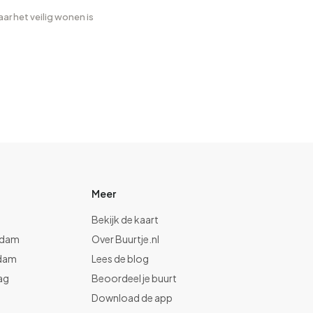
r het veilig wonen is
Meer
Bekijk de kaart
rdam
Over Buurtje.nl
dam
Lees de blog
ag
Beoordeel je buurt
t
Download de app