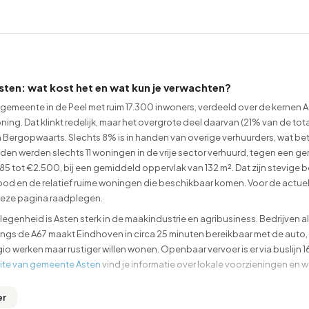
99
9
25
312
83
oning
2-onder-1-kap
Kamers
Vrijstaand
Asten: wat kost het en wat kun je verwachten?
 gemeente in de Peel met ruim 17.300 inwoners, verdeeld over de kernen 
ng. Dat klinkt redelijk, maar het overgrote deel daarvan (21% van de to
Bergopwaarts. Slechts 8% is in handen van overige verhuurders, wat bete
den werden slechts 11 woningen in de vrije sector verhuurd, tegen een 
285 tot €2.500, bij een gemiddeld oppervlak van 132 m². Dat zijn stevig
od en de relatief ruime woningen die beschikbaar komen. Voor de actuele
eze pagina raadplegen.
genheid is Asten sterk in de maakindustrie en agribusiness. Bedrijven al
angs de A67 maakt Eindhoven in circa 25 minuten bereikbaar met de auto,
io werken maar rustiger willen wonen. Openbaar vervoer is er via buslijn 1
ite van gemeente Asten
vind je informatie over lokale voorzieningen en 
kernen: waar wil je in Asten wonen?
er