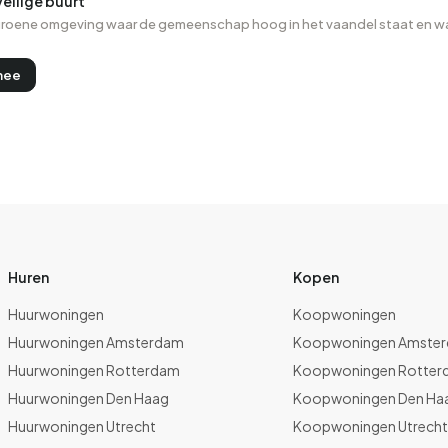
veilige buurt
roene omgeving waar de gemeenschap hoog in het vaandel staat en waa
mee
Huren
Kopen
Huurwoningen
Koopwoningen
Huurwoningen Amsterdam
Koopwoningen Amste
Huurwoningen Rotterdam
Koopwoningen Rotter
Huurwoningen Den Haag
Koopwoningen Den Ha
Huurwoningen Utrecht
Koopwoningen Utrech