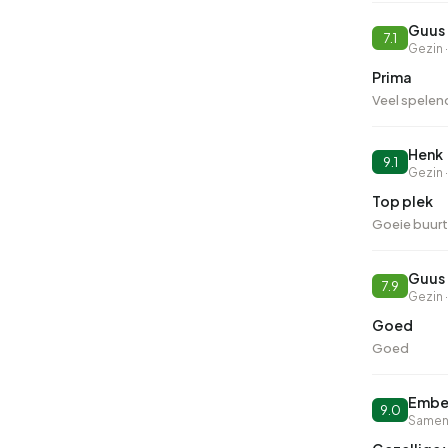
Guus
7.1
Gezin ·
Prima
Veel spelend
Henk
9.1
Gezin ·
Top plek
Goeie buurt
Guus
7.9
Gezin ·
Goed
Goed
Ember
9.0
Samen