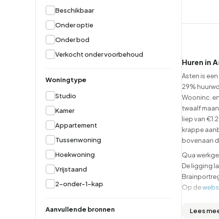
Beschikbaar
Hoekwoning
Hoekw
Onder optie
Onder bod
Verkocht onder voorbehoud
Huren in 
Asten is een
Woningtype
29% huurwoni
Studio
Wooninc. en 
twaalf maan
Kamer
liep van €1.
Appartement
krappe aanb
Tussenwoning
bovenaan d
Hoekwoning
Qua werkgele
De ligging l
Vrijstaand
Brainportreg
2-onder-1-kap
Op de
webs
Wijken en 
Aanvullende bronnen
Lees me