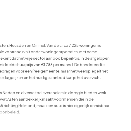
Asten, Heusden en Ommel. Van de circa 7.225 woningen is
tale voorraad) valt onder woningcorporaties, met name
kent dat het vrije sector aanbod beperkt is. In de afgelopen
gemiddelde huurprijs van €1.788 per maand. De bandbreedte
e bedragen voor een Peelgemeente, maar het weerspiegelt het
 dagprijzen en het huidige aanbod kun je het overzicht
s Nedap en diverse toeleveranciers in de regio bieden werk.
 wat Asten aantrekkelijk maakt voor mensen die in de
65 richting Helmond, maar een auto is hier eigenlijk onmisbaar.
woonbeleid.