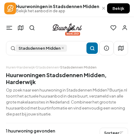
Huurwoningen in Stadsdennen Midden
×
Bekijk
Bekijk het aanbod in de app
Win €250!
×
Stadsdennen Midden
Huren
Harderwijk
Stadsdennen
Stadsdennen Midden
Huurwoningen Stadsdennen Midden,
Harderwijk
Op zoek naar een huurwoning in Stadsdennen Midden? Buurtje.nl
toont het actuele huuraanbod in deze buurt, verzameld van alle
grote makelaarssites in Nederland. Combineer het grootste
huuraanbod met buurtinformatie en vind eenvoudig een woning
die past bij jouw situatie.
1 huurwoning gevonden
Sorteer