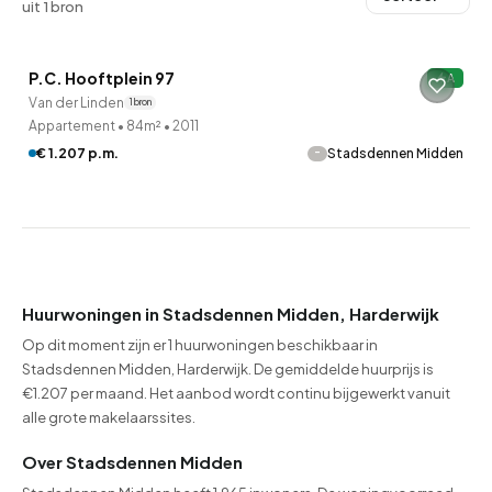
uit 1 bron
QUICKLANE™
P.C. Hooftplein 97
A
Van der Linden
1 bron
Appartement
•
84m²
•
2011
-
€ 1.207 p.m.
Stadsdennen Midden
Huurwoningen in Stadsdennen Midden, Harderwijk
Op dit moment zijn er 1 huurwoningen beschikbaar in
Stadsdennen Midden, Harderwijk. De gemiddelde huurprijs is
€1.207 per maand. Het aanbod wordt continu bijgewerkt vanuit
alle grote makelaarssites.
Over Stadsdennen Midden