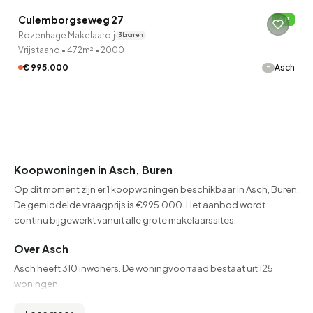
Culemborgseweg 27
B
Rozenhage Makelaardij
3 bronnen
Vrijstaand
•
472m²
•
2000
-
€ 995.000
Asch
Koopwoningen in Asch, Buren
Op dit moment zijn er 1 koopwoningen beschikbaar in Asch, Buren.
De gemiddelde vraagprijs is €995.000. Het aanbod wordt
continu bijgewerkt vanuit alle grote makelaarssites.
Over Asch
Asch heeft 310 inwoners. De woningvoorraad bestaat uit 125
woningen.