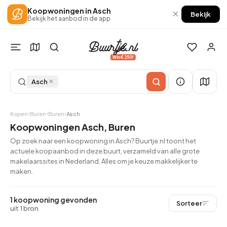
Koopwoningen in Asch
×
Bekijk
Bekijk het aanbod in de app
Win €250!
×
Asch
Kopen
Buren
Buren
Asch
Koopwoningen Asch, Buren
Op zoek naar een koopwoning in Asch? Buurtje.nl toont het
actuele koopaanbod in deze buurt, verzameld van alle grote
makelaarssites in Nederland. Alles om je keuze makkelijker te
maken.
1 koopwoning gevonden
Sorteer
uit 1 bron
QUICKLANE™