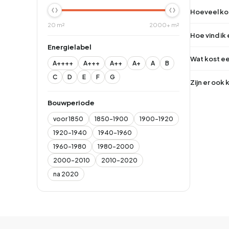
Hoeveel koo
20 m²
2000+ m²
Hoe vind ik
Energielabel
Wat kost ee
A++++
A+++
A++
A+
A
B
C
D
E
F
G
Zijn er ook
Bouwperiode
voor 1850
1850-1900
1900-1920
1920-1940
1940-1960
1960-1980
1980-2000
2000-2010
2010-2020
na 2020