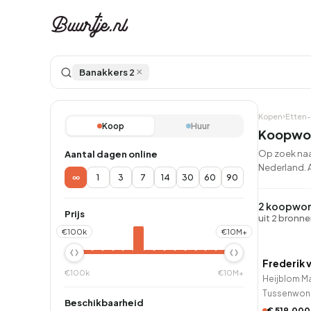
×
Banakkers 2
Kopen
Etten-
Koop
Huur
Koopwon
Op zoek naa
Aantal dagen online
Nederland. A
∞
1
3
7
14
30
60
90
Ontdek Ams
Ontd
Grachtengordel, J
Gracht
2 koopwon
Prijs
uit 2 bronn
Koopwoningen
Huu
QUICK
€100k
€10M+
Frederik 
€100k
€10M+
Heijblom Ma
Appartementen
Appar
Tussenwon
Beschikbaarheid
€ 519.000