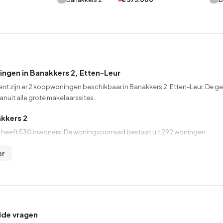
99
8
25
327
83
oning
2-onder-1-kap
Kamers
Vrijstaand
gen in Banakkers 2, Etten-Leur
nt zijn er 2 koopwoningen beschikbaar in Banakkers 2, Etten-Leur. De g
anuit alle grote makelaarssites.
kkers 2
 heeft 530 inwoners. De woningvoorraad bestaat uit 292 woningen.
er
lde vragen