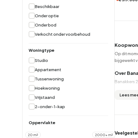
Beschikbaar
Hoekwoning
Hoekw
Onder optie
Onder bod
Verkocht onder voorbehoud
Koopwonin
Woningtype
Op dit mome
Studio
bijgewerkt v
Appartement
Over Bana
Tussenwoning
Banakkers 2
Hoekwoning
Lees me
Vrijstaand
2-onder-1-kap
Oppervlakte
Veelgeste
20 m²
2000+ m²