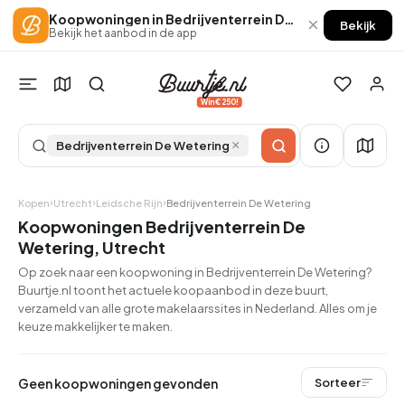
Koopwoningen in Bedrijventerrein De Wetering
×
Bekijk
Bekijk het aanbod in de app
Win €250!
×
Bedrijventerrein De Wetering
Kopen
Utrecht
Leidsche Rijn
Bedrijventerrein De Wetering
Koopwoningen Bedrijventerrein De
Wetering, Utrecht
Op zoek naar een koopwoning in Bedrijventerrein De Wetering?
Buurtje.nl toont het actuele koopaanbod in deze buurt,
verzameld van alle grote makelaarssites in Nederland. Alles om je
keuze makkelijker te maken.
Geen koopwoningen gevonden
Sorteer