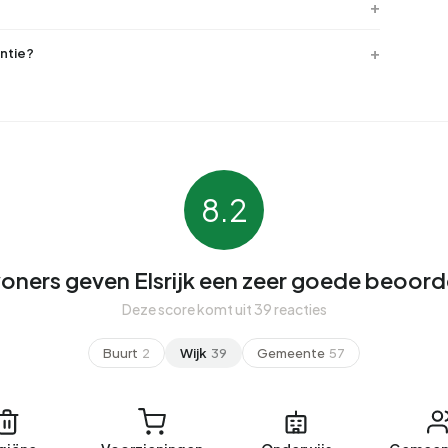
ntie?
8.2
ners geven Elsrijk een zeer goede beoord
Deze score komt uit 39 reacties
Buurt
2
Wijk
39
Gemeente
57