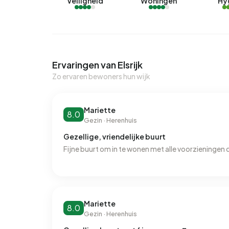
Veiligheid
Woningen
Hy
Ervaringen van Elsrijk
Zo ervaren bewoners hun wijk
Mariette
8.0
Gezin · Herenhuis
Gezellige, vriendelijke buurt
Fijne buurt om in te wonen met alle voorzieningen 
Mariette
8.0
Gezin · Herenhuis