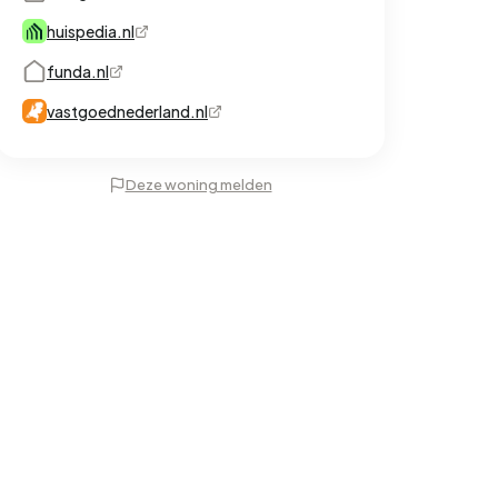
huispedia.nl
funda.nl
vastgoednederland.nl
Deze woning melden