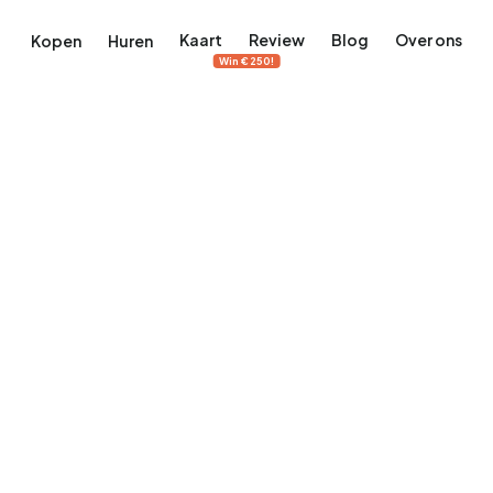
Kaart
Review
Blog
Over ons
Kopen
Huren
Win €250!
terdam
ek Amsterdam
ordaan, De Pijp en meer
engordel, Jordaan, De Pijp en meer
 in Amsterdam
rwoningen in Amsterdam
Bekijk op de kaart
Bekijk op de kaart
5.657
2.427
456
64
380
tementen
Studio's
Studio's
Tussenwoning
Tussenwoning