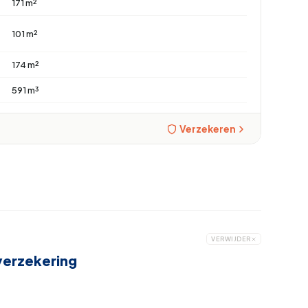
171 m²
101 m²
174 m²
591 m³
Verzekeren
VERWIJDER
verzekering