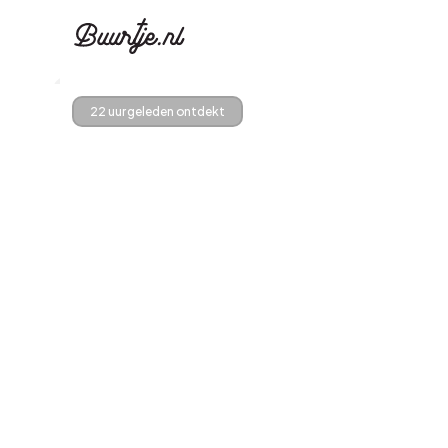
22 uur geleden ontdekt
Ontdek Ams
Ontd
Grachtengordel, J
Gracht
Koopwoningen
Huu
Appartementen
Appar