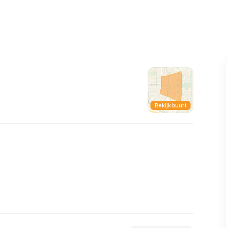
99
8
25
327
83
oning
2-onder-1-kap
Kamers
Vrijstaand
Bekijk buurt