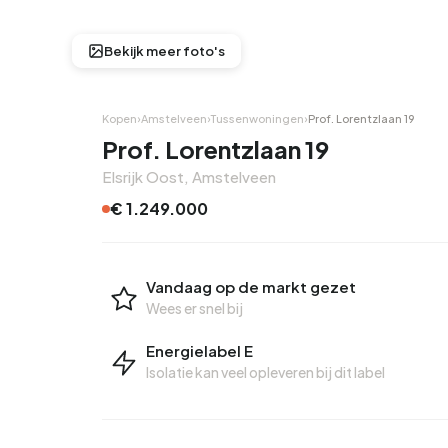
Hoekwoning
Hoekw
Bekijk meer foto's
Kopen
›
Amstelveen
›
Tussenwoningen
›
Prof. Lorentzlaan 19
Prof. Lorentzlaan 19
Elsrijk Oost, Amstelveen
€ 1.249.000
Vandaag op de markt gezet
Wees er snel bij
Energielabel E
Isolatie kan veel opleveren bij dit label