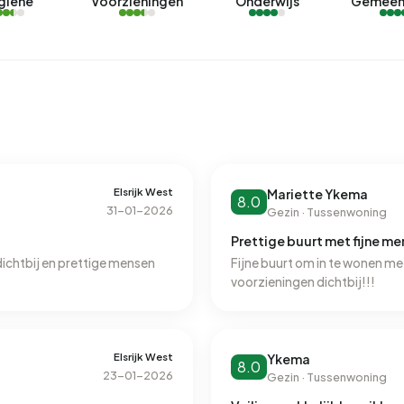
giëne
Voorzieningen
Onderwijs
Gemeen
Elsrijk West
Mariette Ykema
8.0
31-01-2026
Gezin · Tussenwoning
Prettige buurt met fijne me
dichtbij en prettige mensen
Fijne buurt om in te wonen met
voorzieningen dichtbij!!!
Elsrijk West
Ykema
8.0
23-01-2026
Gezin · Tussenwoning