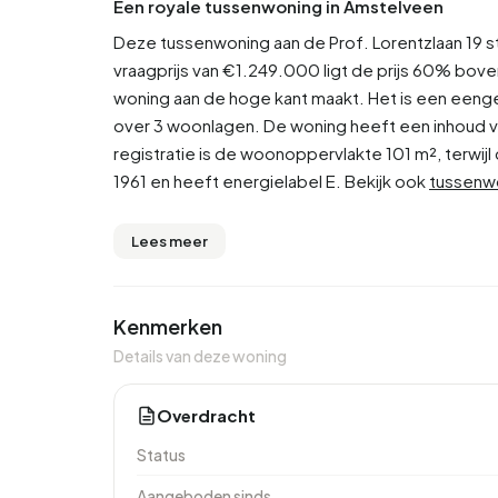
Een royale tussenwoning in Amstelveen
Deze tussenwoning aan de Prof. Lorentzlaan 19 sta
vraagprijs van €1.249.000 ligt de prijs 60% bo
woning aan de hoge kant maakt. Het is een eeng
over 3 woonlagen. De woning heeft een inhoud 
registratie is de woonoppervlakte 101 m², terwij
1961 en heeft energielabel E. Bekijk ook
tussenw
Lees meer
Kenmerken
Details van deze woning
Overdracht
Status
Aangeboden sinds