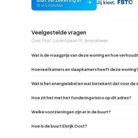
in 5 minuten
Veelgestelde vragen
Over Prof. Lorentzlaan 19, Amstelveen
Wat is de vraagprijs van deze woning en hoe verhoudt 
Hoeveel kamers en slaapkamers heeft deze woning
Wat is het energielabel en wat betekent dat voor de
Hoe zit het met het funderingsrisico op dit adres?
Welke voorzieningen zijn er in de buurt?
Hoe is de buurt Elsrijk Oost?