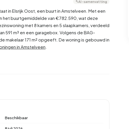
AI-samenvatting
at in Elsrijk Oost, een buurt in Amstelveen. Met een
ven het buurtgemiddelde van €782.590, wat deze
ezinswoning met 8 kamers en 5 slaapkamers, verdeeld
van 591 m³ en een garagebox. Volgens de BAG-
l de makelaar 171 m² opgeeft. De woning is gebouwd in
oningen in Amstelveen
.
Beschikbaar
8 juli 2026