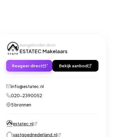
Aangeboden door
ESTATEC Makelaars
Reageer direct
Bekijk aanbod
info@estatec.nl
020-2390052
5 bronnen
estatec.nl
vastgoednederland.nl