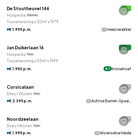
De Stoutheuvel 146
B
Huispedia
4 bronnen
Tussenwoning
•
122m²
•
1979
-
€ 1.995 p.m.
Heesterakker
QUICKLANE™
Jan Duikerlaan 16
A+
Huispedia
1 bron
Tussenwoning
•
113m²
•
1999
€ 1.950 p.m.
Kronehoef
8.1
Betaald reageren
Corsicalaan
-
Direct Wonen
1 bron
-
€ 2.395 p.m.
Achtse Barrier-Spaai…
Betaald reageren
Noordzeelaan
-
Direct Wonen
1 bron
-
€ 1.995 p.m.
Woenselse Heide