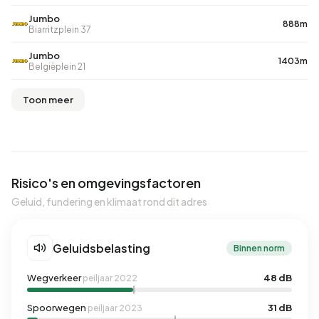
Jumbo
888m
Biarritzplein 37
Jumbo
1403m
Belgiëplein 21
Toon meer
Risico's en omgevingsfactoren
Geluid, fundering en klimaat rond dit adres
Geluidsbelasting
Binnen norm
Wegverkeer
48 dB
peiljaar 2022
Spoorwegen
31 dB
peiljaar 2023