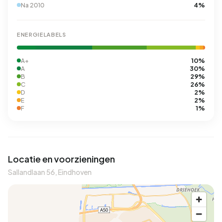
4%
Na 2010
ENERGIELABELS
10%
A+
30%
A
29%
B
26%
C
2%
D
2%
E
1%
F
Locatie en voorzieningen
Sallandlaan 56, Eindhoven