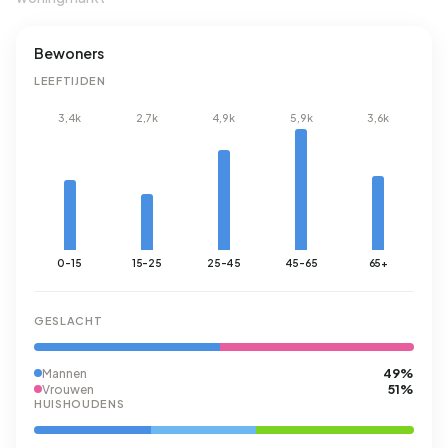
Bewoners
LEEFTIJDEN
3,4k
2,7k
4,9k
5,9k
3,6k
0-15
15-25
25-45
45-65
65+
GESLACHT
49%
Mannen
51%
Vrouwen
HUISHOUDENS