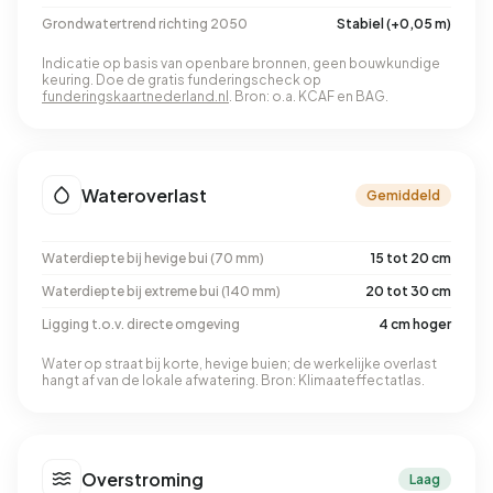
Grondwatertrend richting 2050
Stabiel (+0,05 m)
Indicatie op basis van openbare bronnen, geen bouwkundige
keuring. Doe de gratis funderingscheck op
funderingskaartnederland.nl
. Bron: o.a. KCAF en BAG.
Wateroverlast
Gemiddeld
Waterdiepte bij hevige bui (70 mm)
15 tot 20 cm
Waterdiepte bij extreme bui (140 mm)
20 tot 30 cm
Ligging t.o.v. directe omgeving
4 cm hoger
Water op straat bij korte, hevige buien; de werkelijke overlast
hangt af van de lokale afwatering. Bron: Klimaateffectatlas.
Overstroming
Laag