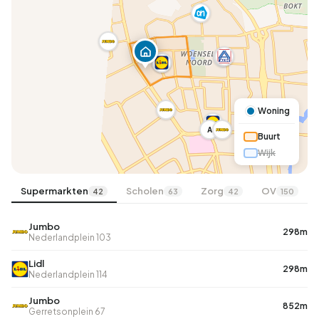
Woning
A
Buurt
Wijk
Supermarkten
Scholen
Zorg
OV
42
63
42
150
Jumbo
298m
Nederlandplein 103
Lidl
298m
Nederlandplein 114
Jumbo
852m
Gerretsonplein 67