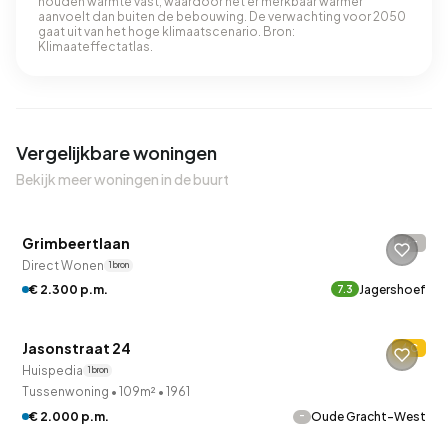
houden warmte vast, waardoor het er merkbaar warmer
aanvoelt dan buiten de bebouwing. De verwachting voor 2050
gaat uit van het hoge klimaatscenario. Bron:
Klimaateffectatlas.
Vergelijkbare woningen
Bekijk meer woningen in de buurt
Betaald reageren
Grimbeertlaan
-
Direct Wonen
1 bron
€ 2.300 p.m.
Jagershoef
7.3
Jasonstraat 24
C
Huispedia
1 bron
Tussenwoning
•
109m²
•
1961
-
€ 2.000 p.m.
Oude Gracht-West
QUICKLANE™