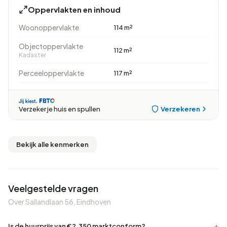
Oppervlakten en inhoud
Woonoppervlakte
114 m²
Objectoppervlakte
112 m²
Kadaster
Perceeloppervlakte
117 m²
Verzekeren
Verzeker je huis en spullen
Bekijk alle kenmerken
Veelgestelde vragen
Over Sallandlaan 56, Eindhoven
Is de huurprijs van €2.350 marktconform?