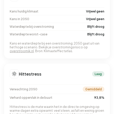
Kans huidig klimaat
Vrijwel geen
Kans in 2050
Vrijwel geen
Waterdiepte bij overstroming
Blijft droog
Waterdiepte worst-case
Blijft droog
Kans en waterdiepte bij een overstroming; 2050 gaat uit van
het hoge scenario. Bekijk je overstromingsrisico op
overstroomik.nl
. Bron: Klimaateffectatlas.
Hittestress
Laag
Verwachting 2050
Gemiddeld
Verhard oppervlak in de buurt
93,8%
Hittestress is de mate waarin het in de directe omgeving op
warme dagen extra opwarmt: veel steen, asfalt en weinig groen