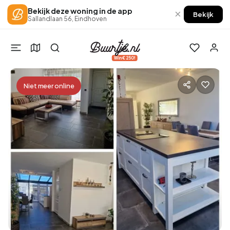
Bekijk deze woning in de app
×
Bekijk
Sallandlaan 56, Eindhoven
Win €250!
Niet meer online