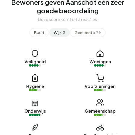
Bewoners geven Aanschot een zeer
goede beoordeling
Deze score komt uit 3 reacties
Buurt
Wijk
3
Gemeente
79
Veiligheid
Woningen
Hygiëne
Voorzieningen
Onderwijs
Gemeenschap