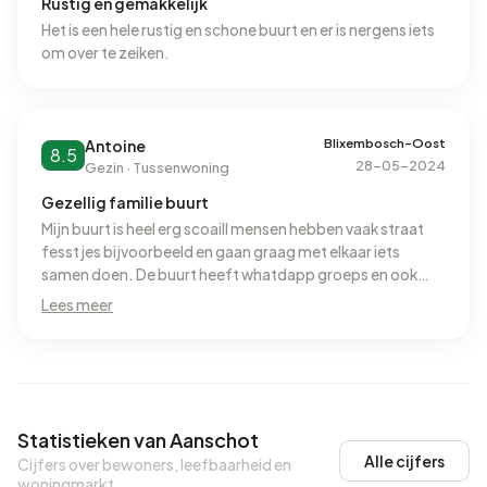
Rustig en gemakkelijk
Het is een hele rustig en schone buurt en er is nergens iets
om over te zeiken.
Blixembosch-Oost
Antoine
8.5
28-05-2024
Gezin · Tussenwoning
Gezellig familie buurt
Mijn buurt is heel erg scoaill mensen hebben vaak straat
fesstjes bijvoorbeeld en gaan graag met elkaar iets
samen doen. De buurt heeft whatdapp groeps en ook
leuke activiteiten elke woensdag voor de kid, fantastische
Lees meer
buurt.
Statistieken van Aanschot
Alle cijfers
Cijfers over bewoners, leefbaarheid en
woningmarkt