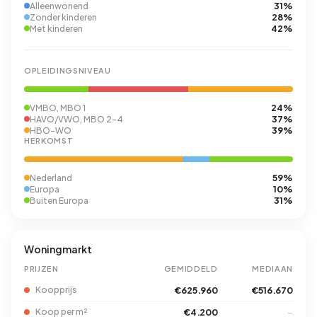
31%
Alleenwonend
28%
Zonder kinderen
42%
Met kinderen
OPLEIDINGSNIVEAU
24%
VMBO, MBO 1
37%
HAVO/VWO, MBO 2-4
39%
HBO-WO
HERKOMST
59%
Nederland
10%
Europa
31%
Buiten Europa
Woningmarkt
PRIJZEN
GEMIDDELD
MEDIAAN
Koopprijs
€625.960
€516.670
Koop per m²
€4.200
–