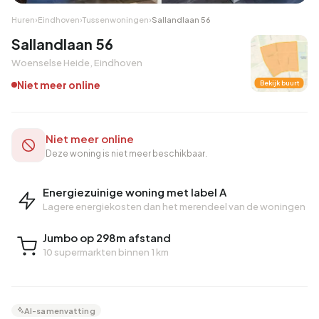
Huren
›
Eindhoven
›
Tussenwoningen
›
Sallandlaan 56
Sallandlaan 56
Woenselse Heide, Eindhoven
Niet meer online
Bekijk buurt
Niet meer online
Deze woning is niet meer beschikbaar.
Energiezuinige woning met label A
Lagere energiekosten dan het merendeel van de woningen
Jumbo op 298m afstand
10 supermarkten binnen 1 km
AI-samenvatting