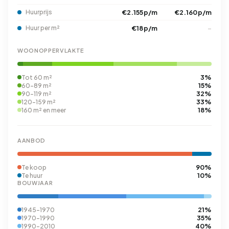
Huurprijs
€2.155 p/m
€2.160 p/m
Huur per m²
€18 p/m
–
WOONOPPERVLAKTE
3%
Tot 60 m²
15%
60-89 m²
32%
90-119 m²
33%
120-159 m²
18%
160 m² en meer
AANBOD
90%
Te koop
10%
Te huur
BOUWJAAR
21%
1945-1970
35%
1970-1990
40%
1990-2010