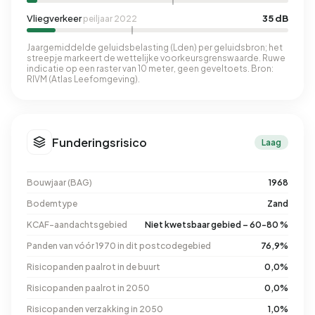
Vliegverkeer
35 dB
peiljaar 2022
Jaargemiddelde geluidsbelasting (Lden) per geluidsbron; het
streepje markeert de wettelijke voorkeursgrenswaarde. Ruwe
indicatie op een raster van 10 meter, geen geveltoets. Bron:
RIVM (Atlas Leefomgeving).
Funderingsrisico
Laag
Bouwjaar (BAG)
1968
Bodemtype
Zand
KCAF-aandachtsgebied
Niet kwetsbaar gebied – 60-80 %
Panden van vóór 1970 in dit postcodegebied
76,9%
Risicopanden paalrot in de buurt
0,0%
Risicopanden paalrot in 2050
0,0%
Risicopanden verzakking in 2050
1,0%