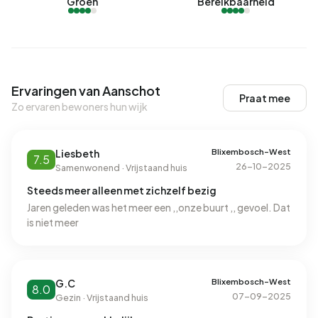
Groen
Bereikbaarheid
Ervaringen van Aanschot
Praat mee
Zo ervaren bewoners hun wijk
Blixembosch-West
Liesbeth
7.5
26-10-2025
Samenwonend · Vrijstaand huis
Steeds meer alleen met zichzelf bezig
Jaren geleden was het meer een ,,onze buurt ,, gevoel. Dat
is niet meer
Blixembosch-West
G.C
8.0
07-09-2025
Gezin · Vrijstaand huis