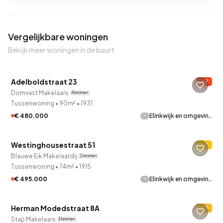
Vergelijkbare woningen
Bekijk meer woningen in de buurt
QUICKLANE™
Adelboldstraat 23
F
Domvast Makelaars
4 bronnen
Tussenwoning
•
90m²
•
1931
-
€ 480.000
Elinkwijk en omgevin…
QUICKLANE™
Westinghousestraat 51
C
Verkocht onder voorbehoud
Blauwe Eik Makelaardij
2 bronnen
Tussenwoning
•
74m²
•
1915
-
€ 495.000
Elinkwijk en omgevin…
QUICKLANE™
Herman Modedstraat 8A
D
Stap Makelaars
3 bronnen