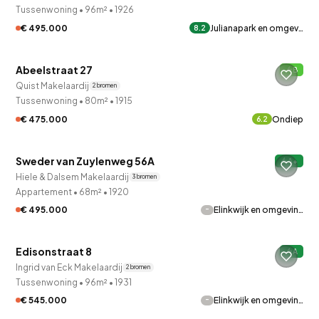
Tussenwoning
•
96m²
•
1926
€ 495.000
Julianapark en omgev…
8.2
QUICKLANE™
Abeelstraat 27
B
Quist Makelaardij
2 bronnen
Tussenwoning
•
80m²
•
1915
€ 475.000
Ondiep
6.2
QUICKLANE™
Sweder van Zuylenweg 56A
A+
Hiele & Dalsem Makelaardij
3 bronnen
Appartement
•
68m²
•
1920
-
€ 495.000
Elinkwijk en omgevin…
QUICKLANE™
Edisonstraat 8
A
Ingrid van Eck Makelaardij
2 bronnen
Tussenwoning
•
96m²
•
1931
-
€ 545.000
Elinkwijk en omgevin…