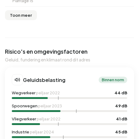
Plantage 15
Toon meer
Risico's en omgevingsfactoren
Geluid, fundering en klimaat rond dit adres
Geluidsbelasting
Binnen norm
Wegverkeer
44 dB
peiljaar 2022
Spoorwegen
49 dB
peiljaar 2023
Vliegverkeer
41 dB
peiljaar 2022
Industrie
45 dB
peiljaar 2024