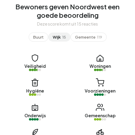
Bewoners geven Noordwest een
goede beoordeling
Deze score komt uit 15 reacties
Buurt
Wijk
15
Gemeente
119
Veiligheid
Woningen
Hygiëne
Voorzieningen
Onderwijs
Gemeenschap