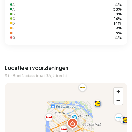
4%
A+
38%
A
8%
B
16%
C
14%
D
9%
E
8%
F
4%
G
Locatie en voorzieningen
St.-Bonifaciusstraat 33, Utrecht
A