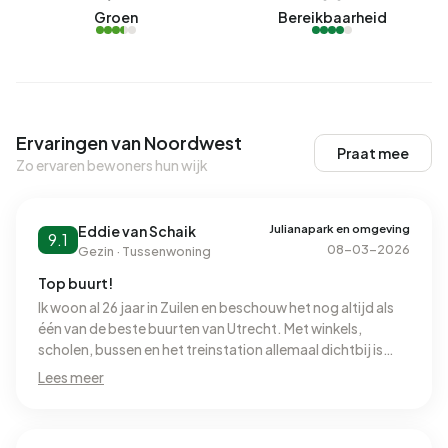
Groen
Bereikbaarheid
Ervaringen van Noordwest
Praat mee
Zo ervaren bewoners hun wijk
Julianapark en omgeving
Eddie van Schaik
9.1
08-03-2026
Gezin · Tussenwoning
Top buurt!
Ik woon al 26 jaar in Zuilen en beschouw het nog altijd als
één van de beste buurten van Utrecht. Met winkels,
scholen, bussen en het treinstation allemaal dichtbij is
alles binnen handbereik. En met het prachtige Julianapark
Lees meer
om de hoek heeft de wijk ook nog eens een heerlijke plek
om te ontspannen. Wat mij betreft een absolute
toplocatie.