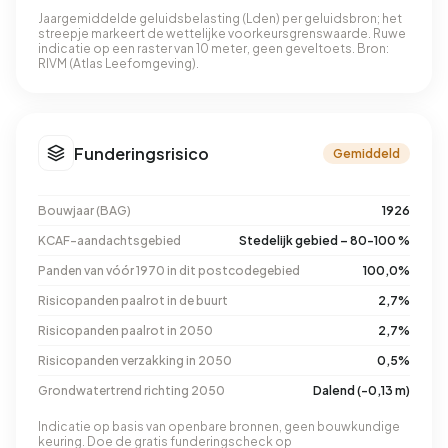
Jaargemiddelde geluidsbelasting (Lden) per geluidsbron; het
streepje markeert de wettelijke voorkeursgrenswaarde. Ruwe
indicatie op een raster van 10 meter, geen geveltoets. Bron:
RIVM (Atlas Leefomgeving).
Funderingsrisico
Gemiddeld
Bouwjaar (BAG)
1926
KCAF-aandachtsgebied
Stedelijk gebied – 80-100 %
Panden van vóór 1970 in dit postcodegebied
100,0%
Risicopanden paalrot in de buurt
2,7%
Risicopanden paalrot in 2050
2,7%
Risicopanden verzakking in 2050
0,5%
Grondwatertrend richting 2050
Dalend (-0,13 m)
Indicatie op basis van openbare bronnen, geen bouwkundige
keuring. Doe de gratis funderingscheck op