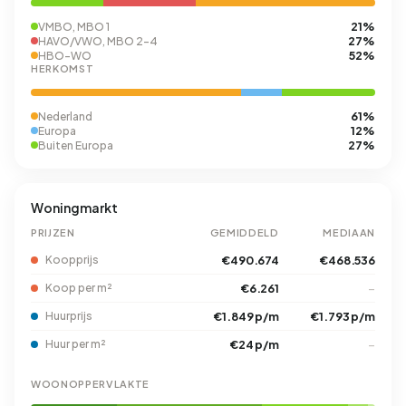
21%
VMBO, MBO 1
27%
HAVO/VWO, MBO 2-4
52%
HBO-WO
HERKOMST
61%
Nederland
12%
Europa
27%
Buiten Europa
Woningmarkt
PRIJZEN
GEMIDDELD
MEDIAAN
Koopprijs
€490.674
€468.536
Koop per m²
€6.261
–
Huurprijs
€1.849 p/m
€1.793 p/m
Huur per m²
€24 p/m
–
WOONOPPERVLAKTE