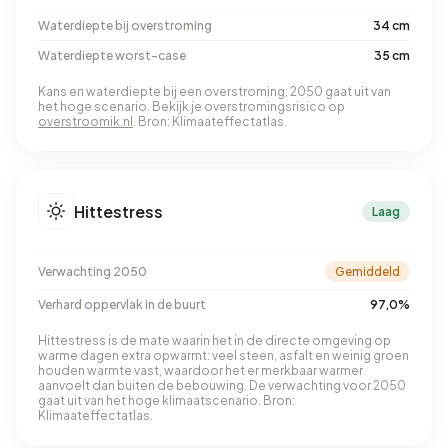
Waterdiepte bij overstroming
34 cm
Waterdiepte worst-case
35 cm
Kans en waterdiepte bij een overstroming; 2050 gaat uit van
het hoge scenario. Bekijk je overstromingsrisico op
overstroomik.nl
. Bron: Klimaateffectatlas.
Hittestress
Laag
Verwachting 2050
Gemiddeld
Verhard oppervlak in de buurt
97,0%
Hittestress is de mate waarin het in de directe omgeving op
warme dagen extra opwarmt: veel steen, asfalt en weinig groen
houden warmte vast, waardoor het er merkbaar warmer
aanvoelt dan buiten de bebouwing. De verwachting voor 2050
gaat uit van het hoge klimaatscenario. Bron:
Klimaateffectatlas.