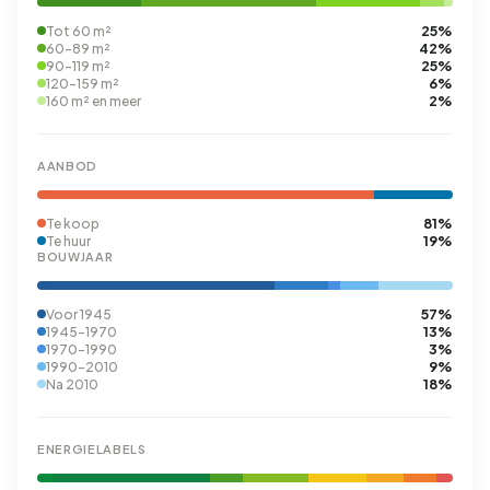
25%
Tot 60 m²
42%
60-89 m²
25%
90-119 m²
6%
120-159 m²
2%
160 m² en meer
AANBOD
81%
Te koop
19%
Te huur
BOUWJAAR
57%
Voor 1945
13%
1945-1970
3%
1970-1990
9%
1990-2010
18%
Na 2010
ENERGIELABELS