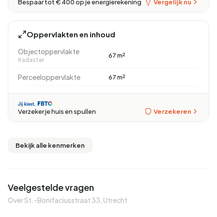
Vergelijk nu
Bespaar tot € 400 op je energierekening
Oppervlakten en inhoud
Objectoppervlakte
67 m²
Kadaster
Perceeloppervlakte
67 m²
Verzekeren
Verzeker je huis en spullen
Bekijk alle kenmerken
Veelgestelde vragen
Over St.-Bonifaciusstraat 33, Utrecht