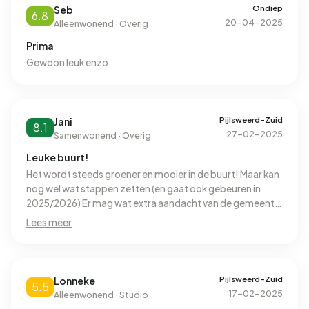
Ondiep
Seb
6.8
20-04-2025
Alleenwonend · Overig
Prima
Gewoon leuk enzo
Pijlsweerd-Zuid
Jani
8.1
27-02-2025
Samenwonend · Overig
Leuke buurt!
Het wordt steeds groener en mooier in de buurt! Maar kan
nog wel wat stappen zetten (en gaat ook gebeuren in
2025/2026) Er mag wat extra aandacht van de gemeente
komen rondom het zwerfafval. Al is het ook gewoon druk
Lees meer
vanwege de vele toeristen en studenten door de locatie.
Kwa opzet is het leuk, goeie en leuke buren! Goede sociale
controle. Het maakt niet uit wanneer je de straat op gaat,
het voelt altijd veilig. Er zitten een paar (basis) scholen in
Pijlsweerd-Zuid
Lonneke
5.5
de buurt en veel winkels voor je dagelijkse boodschappen.
17-02-2025
Alleenwonend · Studio
Vredenburg is 10 minuten lopen, mocht je wat anders