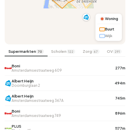
Woning
Buurt
Wijk
Supermarkten
Scholen
Zorg
OV
70
122
67
291
Boni
277m
Amsterdamsestraatweg 609
Albert Heijn
494m
Doornburglaan 2
Albert Heijn
745m
Amsterdamsestraatweg 367A
Boni
896m
Amsterdamsestraatweg 749
PLUS
1177m