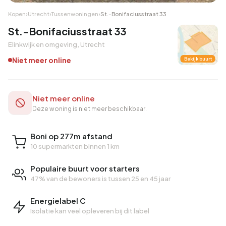
Kopen
›
Utrecht
›
Tussenwoningen
›
St.-Bonifaciusstraat 33
St.-Bonifaciusstraat 33
Elinkwijk en omgeving, Utrecht
Niet meer online
Bekijk buurt
Niet meer online
Deze woning is niet meer beschikbaar.
Boni op 277m afstand
10 supermarkten binnen 1 km
Populaire buurt voor starters
47% van de bewoners is tussen 25 en 45 jaar
Energielabel C
Isolatie kan veel opleveren bij dit label