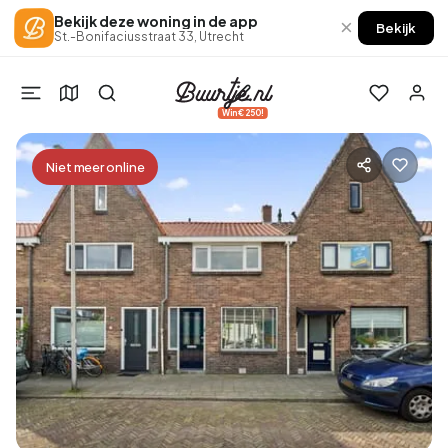
Bekijk deze woning in de app
×
Bekijk
St.-Bonifaciusstraat 33, Utrecht
Win €250!
Niet meer online