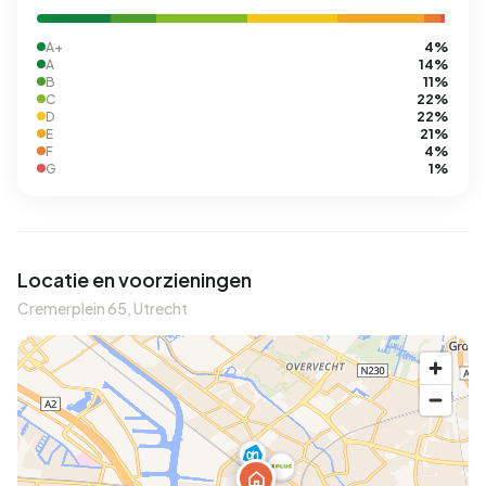
4%
A+
14%
A
11%
B
22%
C
22%
D
21%
E
4%
F
1%
G
Locatie en voorzieningen
Cremerplein 65, Utrecht