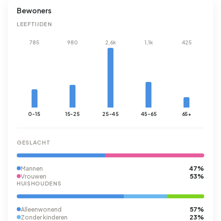
Bewoners
LEEFTIJDEN
785
980
2,6k
1,1k
425
0-15
15-25
25-45
45-65
65+
GESLACHT
47%
Mannen
53%
Vrouwen
HUISHOUDENS
57%
Alleenwonend
23%
Zonder kinderen