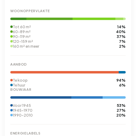
WOONOPPERVLAKTE
14%
Tot 60 m²
40%
60-89 m²
37%
90-119 m²
7%
120-159 m²
2%
160 m² en meer
AANBOD
94%
Te koop
6%
Te huur
BOUWJAAR
53%
Voor 1945
27%
1945-1970
20%
1990-2010
ENERGIELABELS