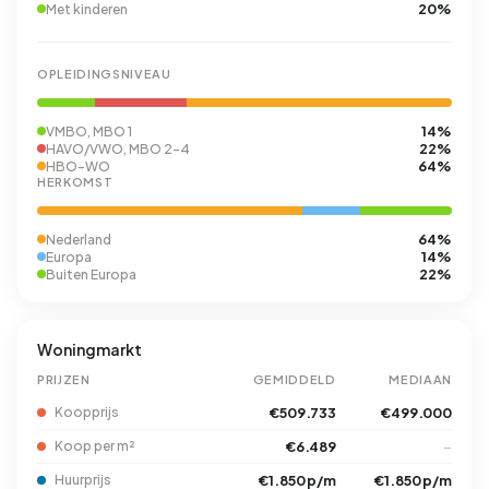
20%
Met kinderen
OPLEIDINGSNIVEAU
14%
VMBO, MBO 1
22%
HAVO/VWO, MBO 2-4
64%
HBO-WO
HERKOMST
64%
Nederland
14%
Europa
22%
Buiten Europa
Woningmarkt
PRIJZEN
GEMIDDELD
MEDIAAN
Koopprijs
€509.733
€499.000
Koop per m²
€6.489
–
Huurprijs
€1.850 p/m
€1.850 p/m