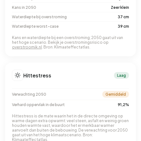
Kans in 2050
Zeer klein
Waterdiepte bij overstroming
37 cm
Waterdiepte worst-case
39 cm
Kans en waterdiepte bij een overstroming; 2050 gaat uit van
het hoge scenario. Bekijk je overstromingsrisico op
overstroomik.nl
. Bron: Klimaateffectatlas.
Hittestress
Laag
Verwachting 2050
Gemiddeld
Verhard oppervlak in de buurt
91,2%
Hittestress is de mate waarin het in de directe omgeving op
warme dagen extra opwarmt: veel steen, asfalt en weinig groen
houden warmte vast, waardoor het er merkbaar warmer
aanvoelt dan buiten de bebouwing. De verwachting voor 2050
gaat uit van het hoge klimaatscenario. Bron:
Klimaateffectatlas.