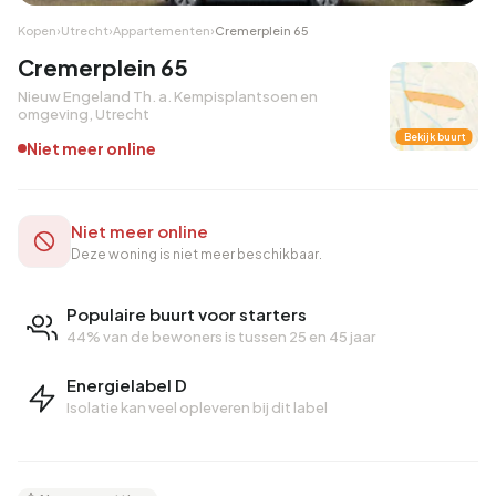
Kopen
›
Utrecht
›
Appartementen
›
Cremerplein 65
Cremerplein 65
Nieuw Engeland Th. a. Kempisplantsoen en
omgeving, Utrecht
Bekijk buurt
Niet meer online
Niet meer online
Deze woning is niet meer beschikbaar.
Populaire buurt voor starters
44% van de bewoners is tussen 25 en 45 jaar
Energielabel D
Isolatie kan veel opleveren bij dit label