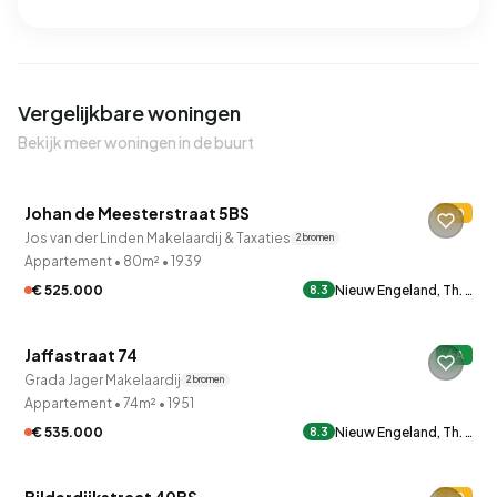
Vergelijkbare woningen
Bekijk meer woningen in de buurt
QUICKLANE™
Johan de Meesterstraat 5BS
D
Verkocht onder voorbehoud
Jos van der Linden Makelaardij & Taxaties
2 bronnen
Appartement
•
80m²
•
1939
€ 525.000
Nieuw Engeland, Th. …
8.3
QUICKLANE™
Jaffastraat 74
A
Onder bod
Grada Jager Makelaardij
2 bronnen
Appartement
•
74m²
•
1951
€ 535.000
Nieuw Engeland, Th. …
8.3
QUICKLANE™