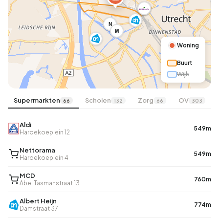
N
M
Woning
Buurt
Wijk
Supermarkten
Scholen
Zorg
OV
66
132
66
303
Aldi
549m
Haroekoeplein 12
Nettorama
549m
Haroekoeplein 4
MCD
760m
Abel Tasmanstraat 13
Albert Heijn
774m
Damstraat 37