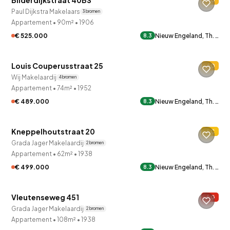
Bilderdijkstraat 40BS
D
Paul Dijkstra Makelaars
3 bronnen
Appartement
•
90m²
•
1906
€ 525.000
Nieuw Engeland, Th. …
8.3
QUICKLANE™
Louis Couperusstraat 25
D
Onder bod
Wij Makelaardij
4 bronnen
Appartement
•
74m²
•
1952
€ 489.000
Nieuw Engeland, Th. …
8.3
QUICKLANE™
Kneppelhoutstraat 20
C
Verkocht onder voorbehoud
Grada Jager Makelaardij
2 bronnen
Appartement
•
62m²
•
1938
€ 499.000
Nieuw Engeland, Th. …
8.3
QUICKLANE™
Vleutenseweg 451
G
Grada Jager Makelaardij
2 bronnen
Appartement
•
108m²
•
1938