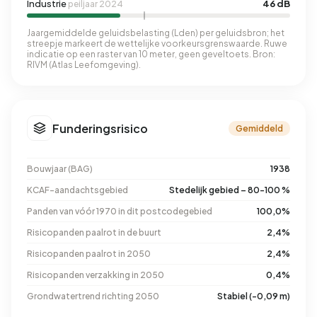
Industrie
46 dB
peiljaar 2024
Jaargemiddelde geluidsbelasting (Lden) per geluidsbron; het
streepje markeert de wettelijke voorkeursgrenswaarde. Ruwe
indicatie op een raster van 10 meter, geen geveltoets. Bron:
RIVM (Atlas Leefomgeving).
Funderingsrisico
Gemiddeld
Bouwjaar (BAG)
1938
KCAF-aandachtsgebied
Stedelijk gebied – 80-100 %
Panden van vóór 1970 in dit postcodegebied
100,0%
Risicopanden paalrot in de buurt
2,4%
Risicopanden paalrot in 2050
2,4%
Risicopanden verzakking in 2050
0,4%
Grondwatertrend richting 2050
Stabiel (-0,09 m)