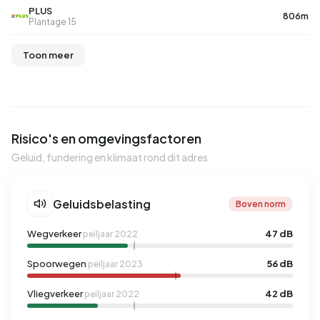
PLUS
806m
Plantage 15
Toon meer
Risico's en omgevingsfactoren
Geluid, fundering en klimaat rond dit adres
Geluidsbelasting
Boven norm
Wegverkeer
47 dB
peiljaar 2022
Spoorwegen
56 dB
peiljaar 2023
Vliegverkeer
42 dB
peiljaar 2022