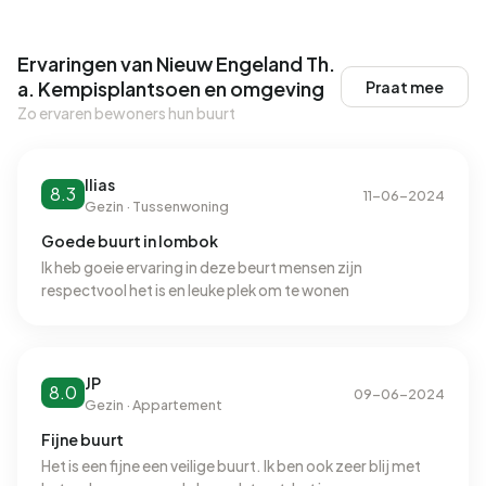
Ervaringen van Nieuw Engeland Th.
a. Kempisplantsoen en omgeving
Praat mee
Zo ervaren bewoners hun buurt
Ilias
8.3
11-06-2024
Gezin · Tussenwoning
Goede buurt in lombok
Ik heb goeie ervaring in deze beurt mensen zijn
respectvool het is en leuke plek om te wonen
JP
8.0
09-06-2024
Gezin · Appartement
Fijne buurt
Het is een fijne een veilige buurt. Ik ben ook zeer blij met