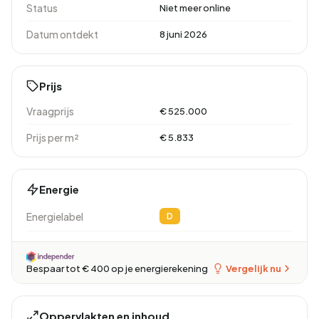
Status
Niet meer online
Datum ontdekt
8 juni 2026
Prijs
Vraagprijs
€ 525.000
Prijs per m²
€ 5.833
Energie
Energielabel
D
Vergelijk nu
Bespaar tot € 400 op je energierekening
Oppervlakten en inhoud