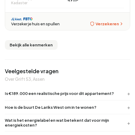
49 m²
Kadaster
Verzekeren
Verzeker je huis en spullen
Bekijk alle kenmerken
Veelgestelde vragen
Over Grift 53, Assen
Is €189.000 een realistische prijs voor dit appartement?
Hoe is de buurt De Lariks West om in te wonen?
Wat is het energielabel en wat betekent dat voor mijn
energiekosten?