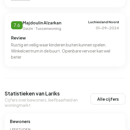
maklijk naar andere plekken toe. Zoals groningen of
zwolle. Wat heel handig is.
Luchiesland Noord
Majdoulin Alzarkan
7.6
01-09-2024
Gezin · Tussenwoning
Review
Rustig en veilig waar kinderen buiten kunnen spelen.
Winkelcentrum in de buurt. Openbare vervoer kan wel
beter
Statistieken van Lariks
Alle cijfers
Cijfers over bewoners, leefbaarheid en
woningmarkt
Bewoners
LEEFTIJDEN