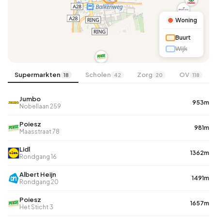
Woning
Buurt
Wijk
Supermarkten
Scholen
Zorg
OV
18
42
20
118
Jumbo
953m
Nobellaan 259
Poiesz
981m
Maasstraat 78
Lidl
1362m
Rondgang 16
Albert Heijn
1491m
Rondgang 20
Poiesz
1657m
Het Sticht 3