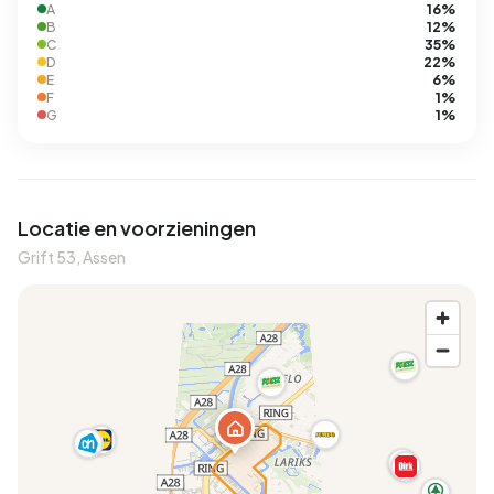
16%
A
12%
B
35%
C
22%
D
6%
E
1%
F
1%
G
Locatie en voorzieningen
Grift 53, Assen
A