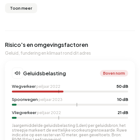
Toon meer
Risico's en omgevingsfactoren
Geluid, fundering en klimaat rond dit adres
Geluidsbelasting
Boven norm
Wegverkeer
50 dB
peiljaar 2022
Spoorwegen
10 dB
peiljaar 2023
Vliegverkeer
21 dB
peiljaar 2022
Jaargemiddelde geluidsbelasting (Lden) per geluidsbron; het
streepje markeert de wettelijke voorkeursgrenswaarde. Ruwe
indicatie op een raster van 10 meter, geen geveltoets. Bron:
RIVM (Atlas Leefomgeving).