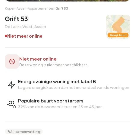
Kopen
›
Assen
›
Appartementen
›
Grift 53
Grift 53
De Lariks West, Assen
Niet meer online
Bekijk buurt
Niet meer online
Deze woning is niet meer beschikbaar.
Energiezuinige woning met label B
Lagere energiekosten dan het merendeel van de woningen
Populaire buurt voor starters
32% van de bewoners is tussen 25 en 45 jaar
AI-samenvatting