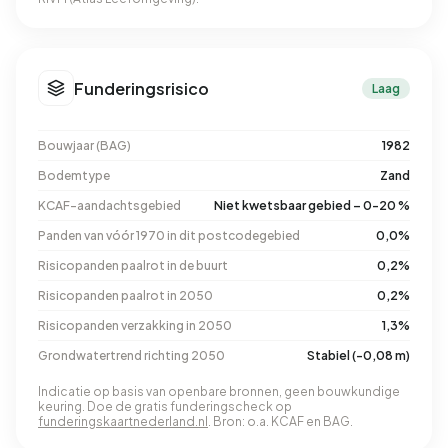
Funderingsrisico
Laag
Bouwjaar (BAG)
1982
Bodemtype
Zand
KCAF-aandachtsgebied
Niet kwetsbaar gebied – 0-20 %
Panden van vóór 1970 in dit postcodegebied
0,0%
Risicopanden paalrot in de buurt
0,2%
Risicopanden paalrot in 2050
0,2%
Risicopanden verzakking in 2050
1,3%
Grondwatertrend richting 2050
Stabiel (-0,08 m)
Indicatie op basis van openbare bronnen, geen bouwkundige
keuring. Doe de gratis funderingscheck op
funderingskaartnederland.nl
. Bron: o.a. KCAF en BAG.