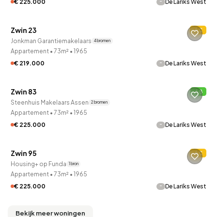
-
€ 225.000
De Lariks West
QUICKLANE™
Zwin 23
C
Verkocht onder voorbehoud
Jonkman Garantiemakelaars
4 bronnen
Appartement
•
73m²
•
1965
-
€ 219.000
De Lariks West
QUICKLANE™
Zwin 83
B
Verkocht onder voorbehoud
Steenhuis Makelaars Assen
2 bronnen
Appartement
•
73m²
•
1965
-
€ 225.000
De Lariks West
Zwin 95
C
Onder bod
Housing+ op Funda
1 bron
Appartement
•
73m²
•
1965
-
€ 225.000
De Lariks West
Bekijk meer woningen