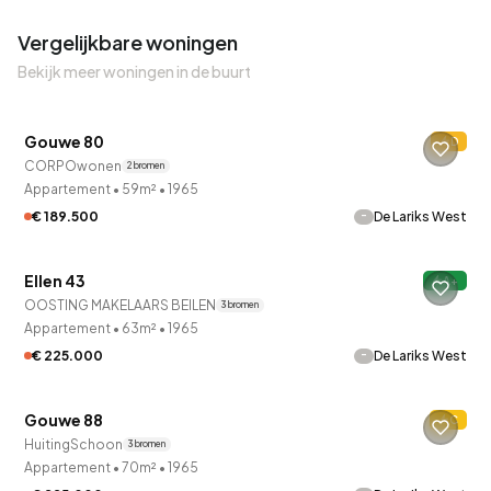
Vergelijkbare woningen
Bekijk meer woningen in de buurt
QUICKLANE™
Gouwe 80
D
Verkocht onder voorbehoud
CORPOwonen
2 bronnen
Appartement
•
59m²
•
1965
-
€ 189.500
De Lariks West
QUICKLANE™
Ellen 43
A+
OOSTING MAKELAARS BEILEN
3 bronnen
Appartement
•
63m²
•
1965
-
€ 225.000
De Lariks West
QUICKLANE™
Gouwe 88
C
HuitingSchoon
3 bronnen
Appartement
•
70m²
•
1965