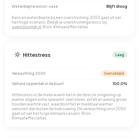
Waterdiepte worst-case
Blijft droog
Kans en waterdiepte bij een overstroming; 2050 gaat uit van
het hoge scenario. Bekijk je overstromingsrisico op
overstroomik.nl
. Bron: Klimaateffectatlas.
Hittestress
Laag
Verwachting 2050
Gemiddeld
Verhard oppervlak in de buurt
100,0%
Hittestress is de mate waarin het in de directe omgeving op
warme dagen extra opwarmt: veel steen, asfalt en weinig groen
houden warmte vast, waardoor het er merkbaar warmer
aanvoelt dan buiten de bebouwing. De verwachting voor 2050
gaat uit van het hoge klimaatscenario. Bron:
Klimaateffectatlas.