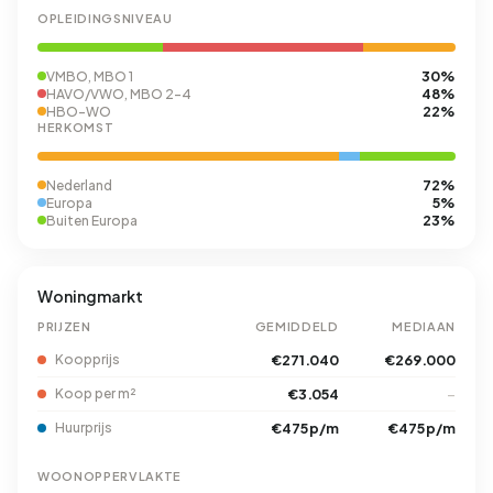
OPLEIDINGSNIVEAU
30%
VMBO, MBO 1
48%
HAVO/VWO, MBO 2-4
22%
HBO-WO
HERKOMST
72%
Nederland
5%
Europa
23%
Buiten Europa
Woningmarkt
PRIJZEN
GEMIDDELD
MEDIAAN
Koopprijs
€271.040
€269.000
Koop per m²
€3.054
–
Huurprijs
€475 p/m
€475 p/m
WOONOPPERVLAKTE