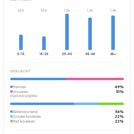
630
550
1,5k
1,3k
1,4k
0-15
15-25
25-45
45-65
65+
GESLACHT
49%
Mannen
51%
Vrouwen
HUISHOUDENS
56%
Alleenwonend
22%
Zonder kinderen
22%
Met kinderen