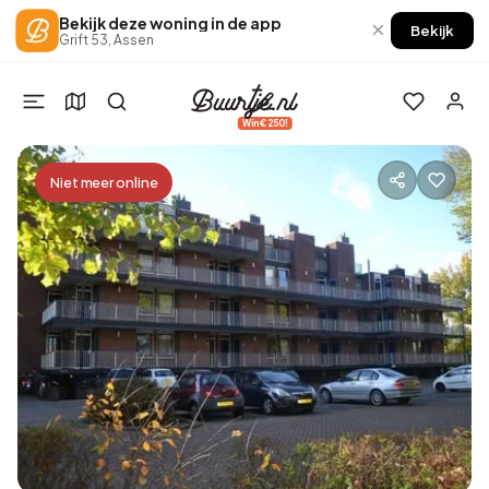
Bekijk deze woning in de app
×
Bekijk
Grift 53, Assen
Win €250!
Niet meer online