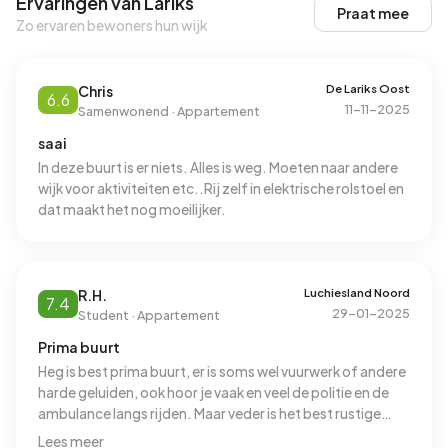
Ervaringen van Lariks
Praat mee
Zo ervaren bewoners hun wijk
De Lariks Oost
Chris
6.6
11-11-2025
Samenwonend · Appartement
saai
In deze buurt is er niets. Alles is weg. Moeten naar andere
wijk voor aktiviteiten etc..Rij zelf in elektrische rolstoel en
dat maakt het nog moeilijker.
Luchiesland Noord
R.H.
7.4
29-01-2025
Student · Appartement
Prima buurt
Heg is best prima buurt, er is soms wel vuurwerk of andere
harde geluiden, ook hoor je vaak en veel de politie en de
ambulance langs rijden. Maar veder is het best rustige
buurt en ben ik blij dat ik hier woon, ik kan vanaf hier heel
Lees meer