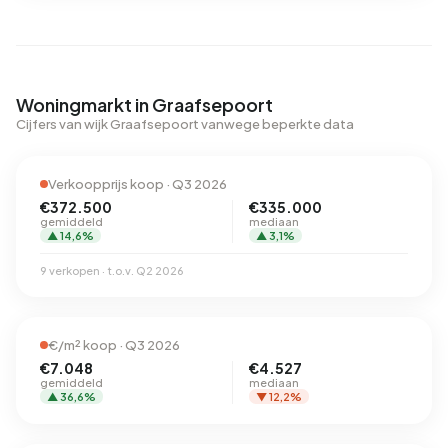
Woningmarkt in Graafsepoort
Cijfers van wijk Graafsepoort vanwege beperkte data
Verkoopprijs koop · Q3 2026
€372.500
€335.000
gemiddeld
mediaan
▲ 14,6%
▲ 3,1%
9 verkopen · t.o.v. Q2 2026
€/m² koop · Q3 2026
€7.048
€4.527
gemiddeld
mediaan
▲ 36,6%
▼ 12,2%