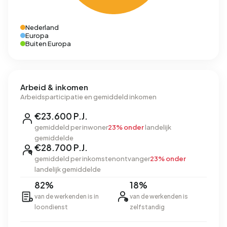
Nederland
Europa
Buiten Europa
Arbeid & inkomen
Arbeidsparticipatie en gemiddeld inkomen
€23.600 P.J.
gemiddeld per inwoner
23% onder
landelijk
gemiddelde
€28.700 P.J.
gemiddeld per inkomstenontvanger
23% onder
landelijk gemiddelde
82%
18%
van de werkenden is in
van de werkenden is
loondienst
zelfstandig