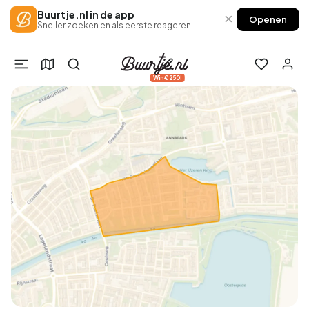
Buurtje.nl in de app
×
Openen
Sneller zoeken en als eerste reageren
Win €250!