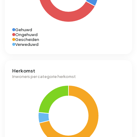
Gehuwd
Ongehuwd
Gescheiden
Verweduwd
Herkomst
Inwoners per categorie herkomst