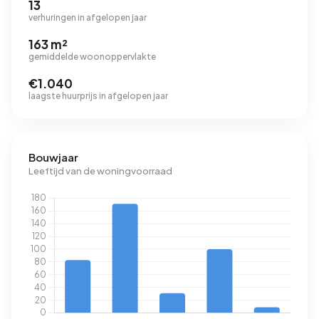
13
verhuringen in afgelopen jaar
163 m²
gemiddelde woonoppervlakte
€1.040
laagste huurprijs in afgelopen jaar
Bouwjaar
Leeftijd van de woningvoorraad