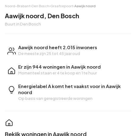
Noord-Brabant
›
Den Bosch
›
Graafsepoort
›
Aawijk noord
Aawijk noord, Den Bosch
Buurt in Den Bosch
Aawijk noord heeft 2.015 inwoners
De meeste zijn 25 tot 45 jaar oud
Er zijn 944 woningen in Aawijk noord
Momenteel staan er
4 te koop
en
1 te huur
Energielabel A komt het vaakst voor in Aawijk
noord
Op basis van geregistreerde woningen
Bekijk woningen in Aawijk noord