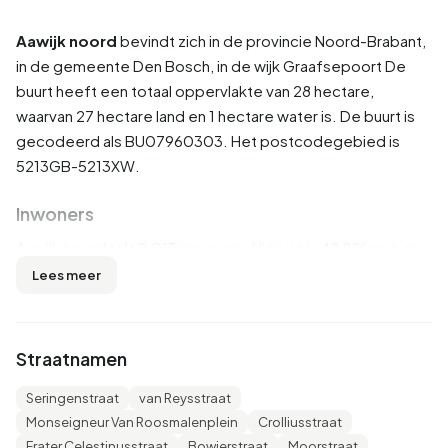
Aawijk noord
bevindt zich in de provincie
Noord-Brabant
,
in de gemeente
Den Bosch
, in de wijk
Graafsepoort
De
buurt heeft een totaal oppervlakte van 28 hectare,
waarvan 27 hectare land en 1 hectare water is. De buurt is
gecodeerd als BU07960303. Het postcodegebied is
5213GB-5213XW.
Inwoners
Aawijk noord telt 2.015 inwoners. Hiervan is 48,9% man en
51,1% vrouw. De meeste inwoners zijn 25 tot 45 jaar
Lees meer
(27,3%). De overige leeftijden zijn 26,3% voor '45 tot 65
jaar', 18,4% voor '65 jaar of ouder', 15,6% voor '0 tot 15 jaar'
en 12,4% voor '15 tot 25 jaar'. Van de inwoners is 53,1% is
Straatnamen
ongehuwd, 33,0% is gehuwd, 9,2% is gescheiden en 5,0%
is verweduwd. 1.435 inwoners komen uit Nederland, 115
Seringenstraat
van Reysstraat
komen uit Europa en 470 komen uit landen buiten Europa.
Monseigneur Van Roosmalenplein
Crolliusstraat
Frater Celestinusstraat
Bowierstraat
Moorstraat