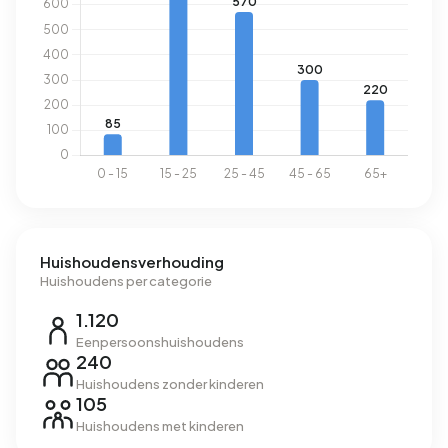
Academiewijk.
Energie
In Academiewijk zijn er 888 adressen met een
geregistreerd energielabel. De meest voorkomende
labels zijn G (28%), C (20%) en F (17%). Gemiddeld
verbruikt een adres in Academiewijk 2.120 kWh aan
elektriciteit per jaar. Daarmee ligt het 25% lager dan het
landelijke gemiddelde van 2.810 kWh. Met een jaarlijkse
verbruik van 1.120 m³ per adres ligt het aardgasverbruik
Huishoudensverhouding
13% onder het landelijke gemiddelde van 1.280 m³.
Huishoudens per categorie
1.120
Eenpersoonshuishoudens
240
Huishoudens zonder kinderen
105
Huishoudens met kinderen