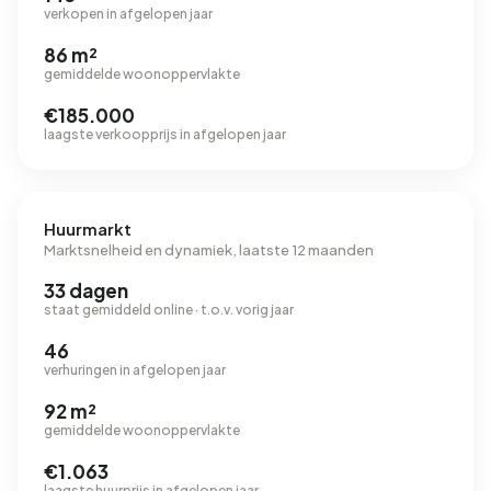
verkopen in afgelopen jaar
86 m²
gemiddelde woonoppervlakte
€185.000
laagste verkoopprijs in afgelopen jaar
Huurmarkt
Marktsnelheid en dynamiek, laatste 12 maanden
33 dagen
staat gemiddeld online · t.o.v. vorig jaar
46
verhuringen in afgelopen jaar
92 m²
gemiddelde woonoppervlakte
€1.063
laagste huurprijs in afgelopen jaar