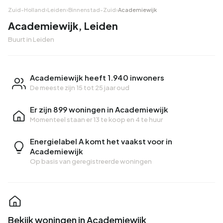
Zuid-Holland
›
Leiden
›
Binnenstad-Zuid
›
Academiewijk
Academiewijk, Leiden
Buurt in Leiden
Academiewijk heeft 1.940 inwoners
De meeste zijn 15 tot 25 jaar oud
Er zijn 899 woningen in Academiewijk
Momenteel staan er
13 te koop
en
4 te huur
Energielabel A komt het vaakst voor in
Academiewijk
Op basis van geregistreerde woningen
Bekijk woningen in Academiewijk