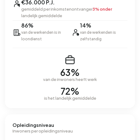
€36.000 P.J.
gemiddeld per inkomstenontvanger
3% onder
landelijk gemiddelde
86%
14%
van de werkenden is in
van de werkenden is
loondienst
zelfstandig
63%
van de inwoners heeft werk
72%
is het landelijk gemiddelde
Opleidingsniveau
Inwoners per opleidingsniveau