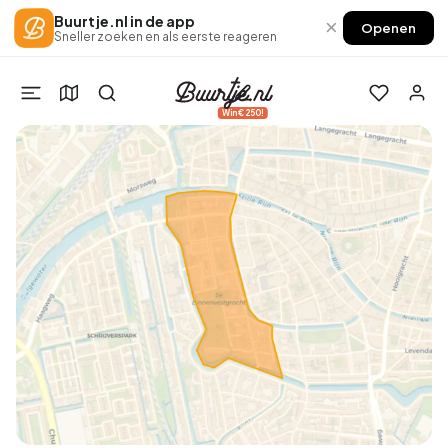
Buurtje.nl in de app
×
Openen
Sneller zoeken en als eerste reageren
Win €250!