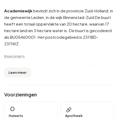
Academiewijk
bevindt zich in de provincie
Zuid-Holland
, in
de gemeente
Leiden
, in de wijk
Binnenstad-Zuid
De buurt
heeft een totaal oppervlakte van 20 hectare, waarvan 17
hectare land en 3 hectare water is. De buurt is gecodeerd
als BU05460001. Het postcodegebied is 2311BD-
2311WZ.
Inwoners
Academiewijk telt 1.940 inwoners. Hiervan is 47,7% man en
52,3% vrouw. De meeste inwoners zijn 15 tot 25 jaar
Lees meer
(39,2%). De overige leeftijden zijn 29,4% voor '25 tot 45
jaar', 15,5% voor '45 tot 65 jaar', 11,3% voor '65 jaar of ouder'
en 4,4% voor '0 tot 15 jaar'. Van de inwoners is 77,8% is
Voorzieningen
ongehuwd, 15,7% is gehuwd, 4,9% is gescheiden en 1,5%
is verweduwd. 1.235 inwoners komen uit Nederland, 315
komen uit Europa en 390 komen uit landen buiten Europa.
Huisarts
Apotheek