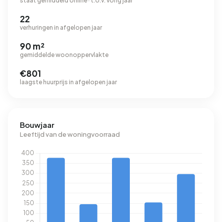
staat gemiddeld online · t.o.v. vorig jaar
22
verhuringen in afgelopen jaar
90 m²
gemiddelde woonoppervlakte
€801
laagste huurprijs in afgelopen jaar
Bouwjaar
Leeftijd van de woningvoorraad