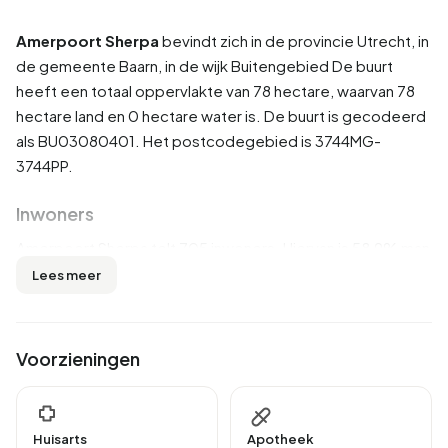
Amerpoort Sherpa
bevindt zich in de provincie
Utrecht
, in
de gemeente
Baarn
, in de wijk
Buitengebied
De buurt
heeft een totaal oppervlakte van 78 hectare, waarvan 78
hectare land en 0 hectare water is. De buurt is gecodeerd
als BU03080401. Het postcodegebied is 3744MG-
3744PP.
Inwoners
Amerpoort Sherpa telt 705 inwoners. Hiervan is 58,9% man
en 41,1% vrouw. De meeste inwoners zijn 45 tot 65 jaar
Lees meer
(36,2%). De overige leeftijden zijn 29,1% voor '65 jaar of
ouder', 26,2% voor '25 tot 45 jaar', 6,4% voor '15 tot 25 jaar'
en 1,4% voor '0 tot 15 jaar'. Van de inwoners is 97,9% is
Voorzieningen
ongehuwd en 2,1% is gehuwd. 580 inwoners komen uit
Nederland, 40 komen uit Europa en 85 komen uit landen
buiten Europa.
Huisarts
Apotheek