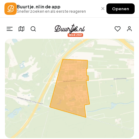
Buurtje.nl in de app
×
Openen
Sneller zoeken en als eerste reageren
Win €250!