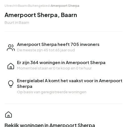
Utrecht
›
Baarn
›
Buitengebied
›
Amerpoort Sherpa
Amerpoort Sherpa, Baarn
Buurt in Baarn
Amerpoort Sherpa heeft 705 inwoners
De meeste zijn 45 tot 65 jaar oud
Er zijn 364 woningen in Amerpoort Sherpa
Momenteel staan er
0 te koop
en
0 te huur
Energielabel A komt het vaakst voor in Amerpoort
Sherpa
Op basis van geregistreerde woningen
Bekijk woningen in Amerpoort Sherpa