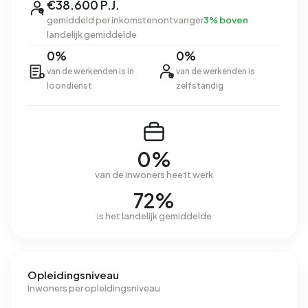
€38.600 P.J.
gemiddeld per inkomstenontvanger
3% boven
landelijk gemiddelde
0%
0%
van de werkenden is in
van de werkenden is
loondienst
zelfstandig
0%
van de inwoners heeft werk
72%
is het landelijk gemiddelde
Opleidingsniveau
Inwoners per opleidingsniveau