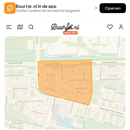
Buurtje.nl in de app
×
Openen
Sneller zoeken en als eerste reageren
Win €250!