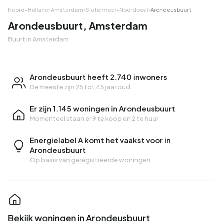
Noord-Holland
›
Amsterdam
›
Slotermeer-Noordoost
›
Arondeusbuurt
Arondeusbuurt, Amsterdam
Buurt in Amsterdam
Arondeusbuurt heeft 2.740 inwoners
De meeste zijn 25 tot 45 jaar oud
Er zijn 1.145 woningen in Arondeusbuurt
Momenteel staan er
9 te koop
en
2 te huur
Energielabel A komt het vaakst voor in
Arondeusbuurt
Op basis van geregistreerde woningen
Bekijk woningen in Arondeusbuurt