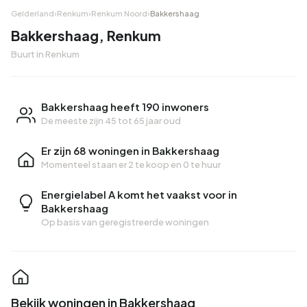
Gelderland
›
Renkum
›
Renkum Noord
›
Bakkershaag
Bakkershaag, Renkum
Buurt in Renkum
Bakkershaag heeft 190 inwoners
De meeste zijn 45 tot 65 jaar oud
Er zijn 68 woningen in Bakkershaag
Momenteel staan er
2 te koop
en
0 te huur
Energielabel A komt het vaakst voor in
Bakkershaag
Op basis van geregistreerde woningen
Bekijk woningen in Bakkershaag