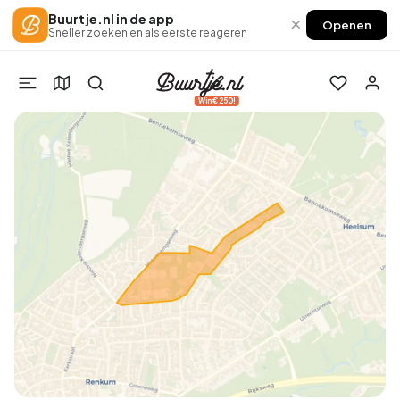
Buurtje.nl in de app
×
Openen
Sneller zoeken en als eerste reageren
Win €250!