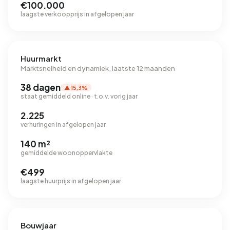
€100.000
laagste verkoopprijs in afgelopen jaar
Huurmarkt
Marktsnelheid en dynamiek, laatste 12 maanden
38 dagen
▲ 15,3%
staat gemiddeld online · t.o.v. vorig jaar
2.225
verhuringen in afgelopen jaar
140 m²
gemiddelde woonoppervlakte
€499
laagste huurprijs in afgelopen jaar
Bouwjaar