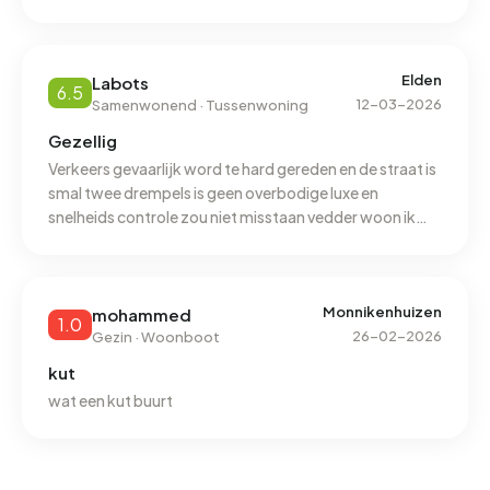
deze buurt. De studio waar ik woon is van een particulier
en is net nieuw verbouwd (2jaar oud), de rest van de
woningen in de buurt zijn voor mij niet bekend. Er zijn
vooral rijtjeshuizen en flats in de buurt, een aantal
Elden
Labots
6.5
vrijstaande huizen. Enige echte minpunt vind ik de
12-03-2026
Samenwonend · Tussenwoning
hygiëne, rondom de flats ligt vaak veel afval bestaand
Gezellig
uit o.a. grofvuil en etensresten.
Verkeers gevaarlijk word te hard gereden en de straat is
smal twee drempels is geen overbodige luxe en
snelheids controle zou niet misstaan vedder woon ik
hier al 46 jaar met veel plezier de buurt is gezellig
Monnikenhuizen
mohammed
1.0
26-02-2026
Gezin · Woonboot
kut
wat een kut buurt