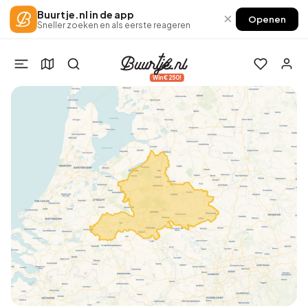
Buurtje.nl in de app
×
Openen
Sneller zoeken en als eerste reageren
Win €250!