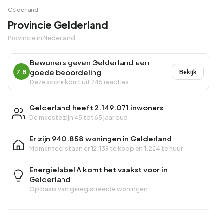
Gelderland
Provincie Gelderland
Provincie in Nederland
Bewoners geven Gelderland een
goede beoordeling
7.8
Bekijk
Deze score komt uit 745 reacties
Gelderland heeft 2.149.071 inwoners
De meeste zijn 45 tot 65 jaar oud
Er zijn 940.858 woningen in Gelderland
Momenteel staan er
12.139 te koop
en
1.224 te huur
Energielabel A komt het vaakst voor in
Gelderland
Op basis van geregistreerde woningen