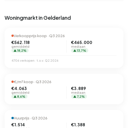
Woningmarkt in Gelderland
Verkoopprijs koop · Q3 2026
€562.118
€465.000
gemiddeld
mediaan
▲ 18,2%
▲ 13,7%
4706 verkopen · t.o.v. Q2 2026
€/m² koop · Q3 2026
€4.063
€3.889
gemiddeld
mediaan
▲ 8,6%
▲ 7,2%
Huurprijs · Q3 2026
€1.514
€1.388