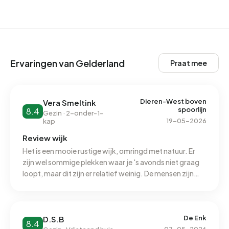
Ervaringen van Gelderland
Praat mee
Dieren-West boven
Vera Smeltink
spoorlijn
8.4
Gezin · 2-onder-1-
19-05-2026
kap
Review wijk
Het is een mooie rustige wijk, omringd met natuur. Er
zijn wel sommige plekken waar je 's avonds niet graag
loopt, maar dit zijn er relatief weinig. De mensen zijn
goed betrokken bij elkaar en hebben veel onderlinge
connecties. Er wordt wel behoorlijk hard gereden in de
straten.
De Enk
D.S.B
8.4