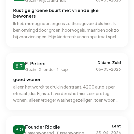
07-05-2026
Gezin · Vrijstaand huis
Rustige groene buurt met vriendelijke
bewoners
Ik heb me nog nooit ergens zo thuis gevoeld als hier. Ik
ben omringd door groen, hoor vogels, maar ben ook zo
bij voorzieningen. Mijn kinderen kunnen op straat spelen
met vriendjes uit de buurt. Buren kennen elkaar en
maken regelmatig een praatje. Meerdere keren per jaar
organiseren we een gezamenlijke activiteit met de
straat.
Didam-Zuid
F. Peters
8.7
06-05-2026
Gezin · 2-onder-1-kap
goed wonen
alleen het wordt te druk in de straat, 4200 auto,s per
etmaal , dus Fijnstof. verder is het hier zeer prettig
wonen , alleen vroeger was het gezelliger , toen woonde
er alleen Didamers van Diemse komaf, nu stof PLAVIE er
iedereen in , ook mensen wie feitelijk niet te plaatsen
zijn
Lent
Founder Riddle
9.0
23-04-2026
Samenwonend · Tussenwoning