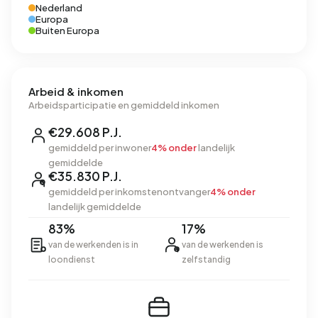
Nederland
Europa
Buiten Europa
Arbeid & inkomen
Arbeidsparticipatie en gemiddeld inkomen
€29.608 P.J.
gemiddeld per inwoner
4% onder
landelijk
gemiddelde
€35.830 P.J.
gemiddeld per inkomstenontvanger
4% onder
landelijk gemiddelde
83%
17%
van de werkenden is in
van de werkenden is
loondienst
zelfstandig