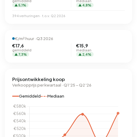
gemiddeld
mediaan
▲ 5,1%
▲ 4,8%
394 verhuringen · t.o.v. Q2 2026
€/m² huur · Q3 2026
€17,6
€15,9
gemiddeld
mediaan
▲ 7,3%
▲ 2,4%
Prijsontwikkeling koop
Verkoopprijs per kwartaal · Q1 '25 – Q2 '26
Gemiddeld
Mediaan