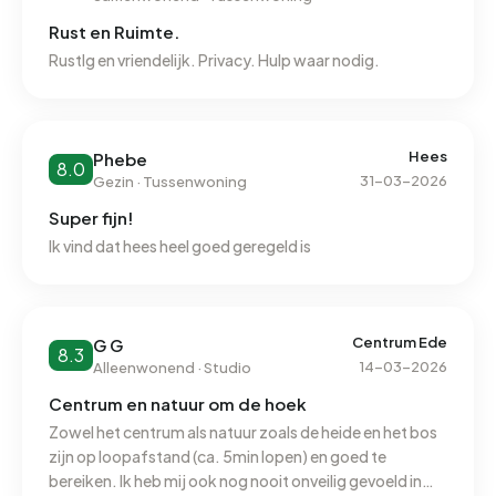
Rust en Ruimte.
Rustlg en vriendelijk. Privacy. Hulp waar nodig.
Hees
Phebe
8.0
31-03-2026
Gezin · Tussenwoning
Super fijn!
Ik vind dat hees heel goed geregeld is
Centrum Ede
G G
8.3
14-03-2026
Alleenwonend · Studio
Centrum en natuur om de hoek
Zowel het centrum als natuur zoals de heide en het bos
zijn op loopafstand (ca. 5min lopen) en goed te
bereiken. Ik heb mij ook nog nooit onveilig gevoeld in