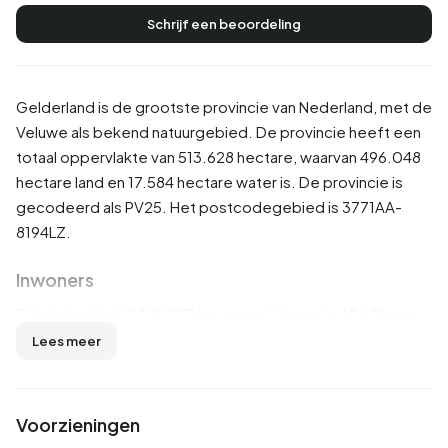
Schrijf een beoordeling
Gelderland is de grootste provincie van Nederland, met de
Veluwe als bekend natuurgebied. De provincie heeft een
totaal oppervlakte van 513.628 hectare, waarvan 496.048
hectare land en 17.584 hectare water is. De provincie is
gecodeerd als PV25. Het postcodegebied is 3771AA-
8194LZ.
Inwoners
Gelderland telt 2.149.071 inwoners. Hiervan is 49,6% man
en 50,4% vrouw. De meeste inwoners zijn 45 tot 65 jaar
Lees meer
(27,2%). De overige leeftijden zijn 23,6% voor '25 tot 45
jaar', 21,7% voor '65 jaar of ouder', 15,1% voor '0 tot 15 jaar'
en 12,4% voor '15 tot 25 jaar'. Van de inwoners is 47,5% is
Voorzieningen
ongehuwd, 40,1% is gehuwd, 7,3% is gescheiden en 5,1%