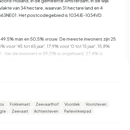
Noord-Holland
, in de gemeente
Amsterdam
, in de wijk
lakte van 34 hectare, waarvan 31 hectare land en 4
U0363NE01. Het postcodegebied is 1034JE-1034VD.
s 49,5% man en 50,5% vrouw. De meeste inwoners zijn 25
% voor '45 tot 65 jaar', 17,9% voor '0 tot 15 jaar', 15,8%
der'. Van de inwoners is 59,0% is ongehuwd, 27,4% is
uwd. 625 inwoners komen uit Nederland, 320 komen uit
51,2% daarvan zijn eenpersoonshuishoudens, 14,4%
ens met kinderen. De gemiddelde huishoudensgrootte is
ps
Fokkemast
Zeevaarthof
Voordek
Voorsteven
vangers. Het gemiddelde inkomen per inkomensontvanger
gte
Zeevaart
Achtersteven
Parlevinkerpad
nationale gemiddelde van €35.800. Per inwoner ligt het
0%) lager is dan het nationale gemiddelde van €29.200.
laagopgeleid. 42,8% heeft VMBO of MBO 1, 40,3% heeft