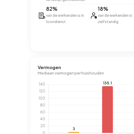
82%
18%
van de werkenden is in
van de werkenden is
loondienst
zelfstandig
Vermogen
Mediaan vermogen per huishouden