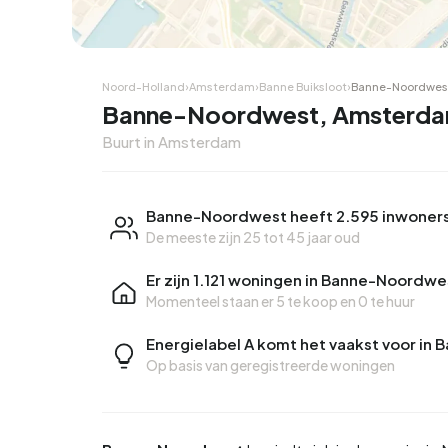
Noord-Holland
›
Amsterdam
›
Banne Buiksloot
›
Banne-Noordwes
Banne-Noordwest, Amsterd
Buurt in Amsterdam
Banne-Noordwest heeft 2.595 inwoner
De meeste zijn 25 tot 45 jaar oud
Er zijn 1.121 woningen in Banne-Noordwe
Momenteel staan er
5 te koop
en
0 te huur
Energielabel A komt het vaakst voor i
Op basis van geregistreerde woningen