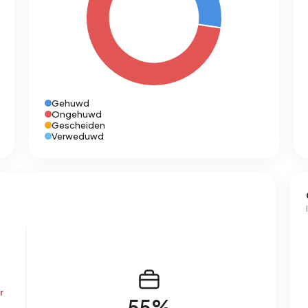
Gehuwd
Ongehuwd
Gescheiden
Verweduwd
r
55%