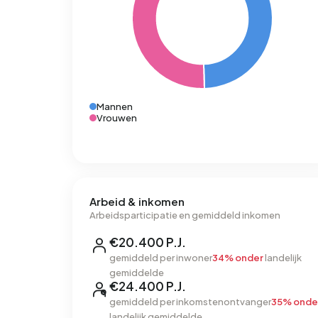
Mannen
Vrouwen
Arbeid & inkomen
Arbeidsparticipatie en gemiddeld inkomen
€20.400 P.J.
gemiddeld per inwoner
34% onder
landelijk
gemiddelde
€24.400 P.J.
gemiddeld per inkomstenontvanger
35% onde
landelijk gemiddelde