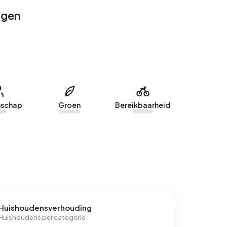
ngen
schap
Groen
Bereikbaarheid
Huishoudensverhouding
Huishoudens per categorie