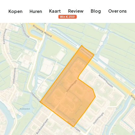
Kaart
Review
Blog
Over ons
Kopen
Huren
Win €250!