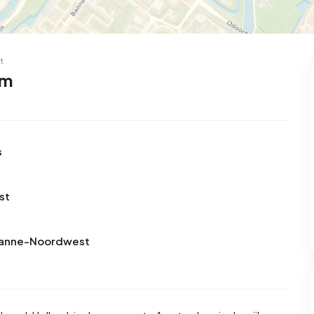
t
am
s
st
n Banne-Noordwest