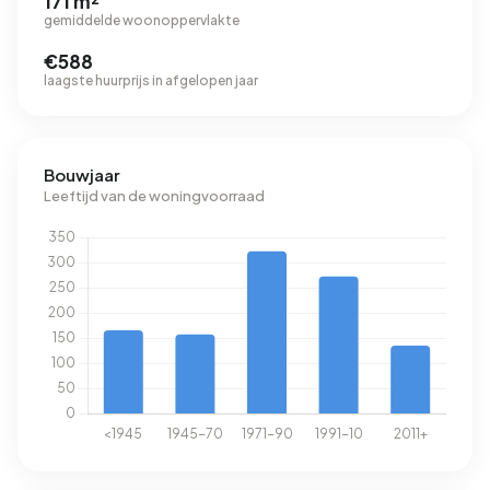
171 m²
gemiddelde woonoppervlakte
€588
laagste huurprijs in afgelopen jaar
Bouwjaar
Leeftijd van de woningvoorraad