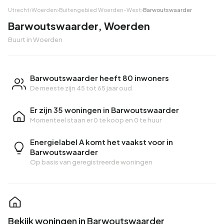
Utrecht
›
Woerden
›
Buitengebied Woerden-West
›
Barwoutswaarder
Barwoutswaarder, Woerden
Buurt in Woerden
Barwoutswaarder heeft 80 inwoners
De meeste zijn 45 tot 65 jaar oud
Er zijn 35 woningen in Barwoutswaarder
Momenteel staan er
0 te koop
en
0 te huur
Energielabel A komt het vaakst voor in
Barwoutswaarder
Op basis van geregistreerde woningen
Bekijk woningen in Barwoutswaarder