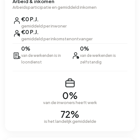
Arbeid & inkomen
Arbeidsparticipatie en gemiddeld inkomen
€0 P.J.
gemiddeld per inwoner
€0 P.J.
gemiddeld per inkomstenontvanger
0%
0%
van de werkenden is in
van de werkenden is
loondienst
zelfstandig
0%
van de inwoners heeft werk
72%
is het landelijk gemiddelde