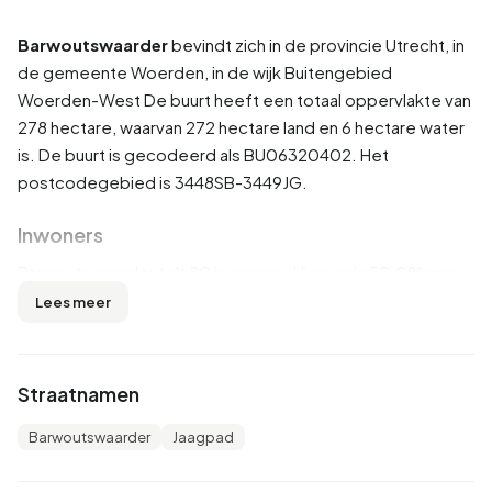
Barwoutswaarder
bevindt zich in de provincie
Utrecht
, in
de gemeente
Woerden
, in de wijk
Buitengebied
Woerden-West
De buurt heeft een totaal oppervlakte van
278 hectare, waarvan 272 hectare land en 6 hectare water
is. De buurt is gecodeerd als BU06320402. Het
postcodegebied is 3448SB-3449JG.
Inwoners
Barwoutswaarder telt 80 inwoners. Hiervan is 50,0% man
en 43,8% vrouw. De meeste inwoners zijn 45 tot 65 jaar
Lees meer
(43,8%). De overige leeftijden zijn 25,0% voor '65 jaar of
ouder', 18,8% voor '25 tot 45 jaar', 6,3% voor '0 tot 15 jaar'
en 6,3% voor '15 tot 25 jaar'. Van de inwoners is 31,3% is
Straatnamen
ongehuwd, 56,3% is gehuwd en 12,5% is gescheiden. 75
inwoners komen uit Nederland, 5 komen uit Europa en 5
Barwoutswaarder
Jaagpad
komen uit landen buiten Europa.