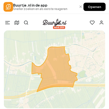
Buurtje.nl in de app
×
Openen
Sneller zoeken en als eerste reageren
Win €250!