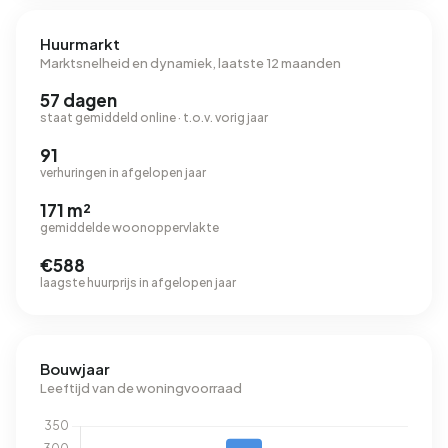
Huurmarkt
Marktsnelheid en dynamiek, laatste 12 maanden
57 dagen
staat gemiddeld online · t.o.v. vorig jaar
91
verhuringen in afgelopen jaar
171 m²
gemiddelde woonoppervlakte
€588
laagste huurprijs in afgelopen jaar
Bouwjaar
Leeftijd van de woningvoorraad