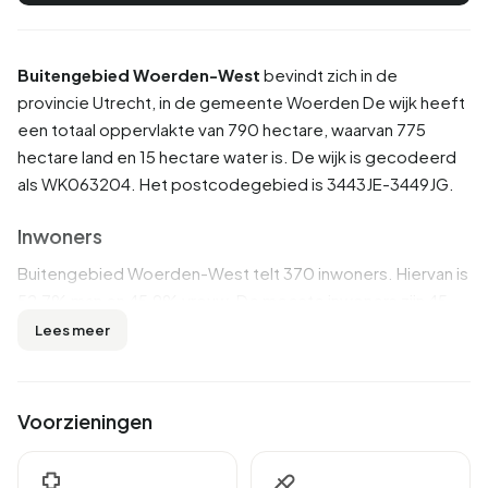
Buitengebied Woerden-West
bevindt zich in de
provincie
Utrecht
, in de gemeente
Woerden
De wijk heeft
een totaal oppervlakte van 790 hectare, waarvan 775
hectare land en 15 hectare water is. De wijk is gecodeerd
als WK063204. Het postcodegebied is 3443JE-3449JG.
Inwoners
Buitengebied Woerden-West telt 370 inwoners. Hiervan is
52,7% man en 45,9% vrouw. De meeste inwoners zijn 45
tot 65 jaar (39,2%). De overige leeftijden zijn 20,3% voor
Lees meer
'65 jaar of ouder', 18,9% voor '25 tot 45 jaar', 14,9% voor '15
tot 25 jaar' en 8,1% voor '0 tot 15 jaar'. Van de inwoners is
41,9% is ongehuwd, 48,6% is gehuwd, 6,8% is gescheiden
Voorzieningen
en 4,1% is verweduwd. 345 inwoners komen uit Nederland,
10 komen uit Europa en 20 komen uit landen buiten Europa.