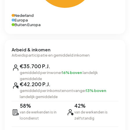
Nederland
Europa
Buiten Europa
Arbeid & inkomen
Arbeidsparticipatie en gemiddeld inkomen
€35.700 P.J.
gemiddeld per inwoner
16% boven
landelijk
gemiddelde
€42.200 P.J.
gemiddeld per inkomstenontvanger
13% boven
landelijk gemiddelde
58%
42%
van de werkenden is in
van de werkenden is
loondienst
zelfstandig