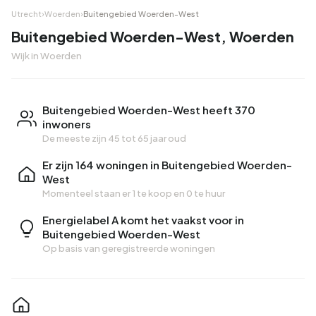
Utrecht
›
Woerden
›
Buitengebied Woerden-West
Buitengebied Woerden-West, Woerden
Wijk in Woerden
Buitengebied Woerden-West heeft 370
inwoners
De meeste zijn 45 tot 65 jaar oud
Er zijn 164 woningen in Buitengebied Woerden-
West
Momenteel staan er
1 te koop
en
0 te huur
Energielabel A komt het vaakst voor in
Buitengebied Woerden-West
Op basis van geregistreerde woningen