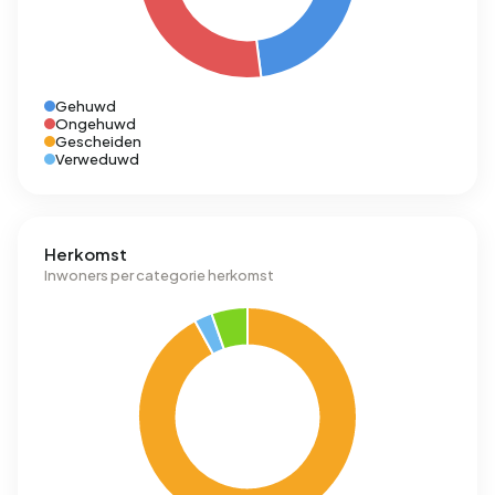
Gehuwd
Ongehuwd
Gescheiden
Verweduwd
Herkomst
Inwoners per categorie herkomst