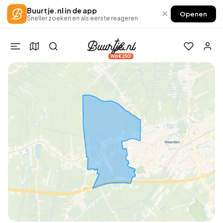
Buurtje.nl in de app
×
Openen
Sneller zoeken en als eerste reageren
Win €250!