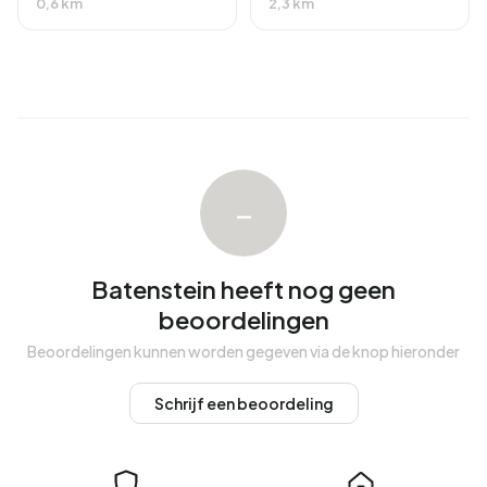
AOW-uitkering. 240 personen ontvangen deze uitkering.
0,6 km
2,3 km
Woningen
In Batenstein zijn er 190 woningen met een gemiddelde
WOZ-waarde van €204.000. Hiervan is ongeveer 83%
bewoond en 17% onbewoond. Alle woningen in Batenstein
zijn huurwoningen. Dit komt neer op 100% huurwoningen
en 0% koopwoningen. Van de woningen is 100% in handen
–
van woningcorporaties. De meest voorkomende
bouwperiodes in Batenstein zijn 2000-2010 (70%) en
1980-1990 (17%).
Batenstein heeft nog geen
beoordelingen
Koopwoningen
Beoordelingen kunnen worden gegeven via de knop hieronder
Momenteel zijn er geen woningen te koop in Batenstein.
Afgelopen jaar zijn er geen woningen verkocht in
Schrijf een beoordeling
Batenstein.
Huurwoningen