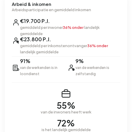
Arbeid & inkomen
Arbeidsparticipatie en gemiddeld inkomen
€19.700 P.J.
gemiddeld per inwoner
36% onder
landelijk
gemiddelde
€23.800 P.J.
gemiddeld per inkomstenontvanger
36% onder
landelijk gemiddelde
91%
9%
van de werkenden is in
van de werkenden is
loondienst
zelfstandig
55%
van de inwoners heeft werk
72%
is het landelijk gemiddelde