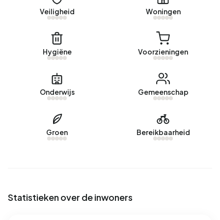
Veiligheid
Woningen
Momenteel zijn er geen woningen te huur in Batenstein.
Afgelopen jaar zijn er geen woningen verhuurd in
Batenstein.
Hygiëne
Voorzieningen
Geen recente verhuurdata beschikbaar voor Batenstein.
Energie
Onderwijs
Gemeenschap
In Batenstein zijn er 210 adressen met een geregistreerd
energielabel. De meest voorkomende labels zijn A (57%),
C (27%) en B (16%). Gemiddeld verbruikt een adres in
Groen
Bereikbaarheid
Batenstein 1.740 kWh aan elektriciteit per jaar. Daarmee
ligt het 38% lager dan het landelijke gemiddelde van 2.810
kWh. Met een jaarlijkse verbruik van 680 m³ per adres ligt
het aardgasverbruik 47% onder het landelijke gemiddelde
van 1.280 m³.
Statistieken over de inwoners