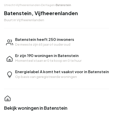
Utrecht
›
Vijfheerenlanden
›
De Hagen
›
Batenstein
Batenstein, Vijfheerenlanden
Buurt in Vijfheerenlanden
Batenstein heeft 250 inwoners
De meeste zijn 65 jaar of ouder oud
Er zijn 190 woningen in Batenstein
Momenteel staan er
0 te koop
en
0 te huur
Energielabel A komt het vaakst voor in Batenstein
Op basis van geregistreerde woningen
Bekijk woningen in Batenstein