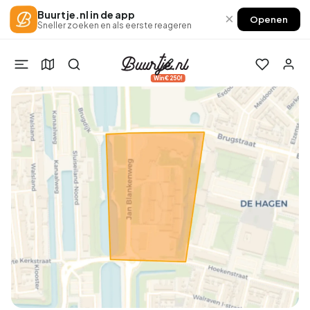
Buurtje.nl in de app
×
Openen
Sneller zoeken en als eerste reageren
Win €250!