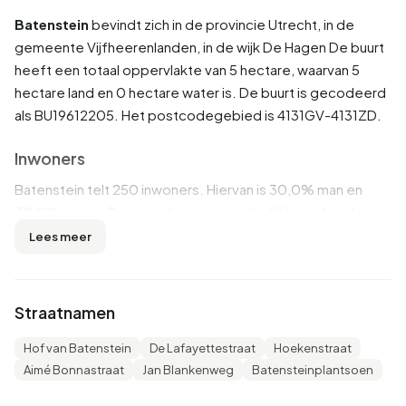
Batenstein
bevindt zich in de provincie
Utrecht
, in de
gemeente
Vijfheerenlanden
, in de wijk
De Hagen
De buurt
heeft een totaal oppervlakte van 5 hectare, waarvan 5
hectare land en 0 hectare water is. De buurt is gecodeerd
als BU19612205. Het postcodegebied is 4131GV-4131ZD.
Inwoners
Batenstein telt 250 inwoners. Hiervan is 30,0% man en
70,0% vrouw. De meeste inwoners zijn 65 jaar of ouder
(98,0%). De overige leeftijden zijn 2,0% voor '45 tot 65
Lees meer
jaar'. Van de inwoners is 4,0% is ongehuwd, 34,0% is
gehuwd, 12,0% is gescheiden en 50,0% is verweduwd.
235 inwoners komen uit Nederland, 15 komen uit Europa en
Straatnamen
5 komen uit landen buiten Europa.
Hof van Batenstein
De Lafayettestraat
Hoekenstraat
Er zijn 80 huishoudens in Batenstein. 81,3% daarvan zijn
Aimé Bonnastraat
Jan Blankenweg
Batensteinplantsoen
eenpersoonshuishoudens, 18,8% huishoudens zonder
kinderen en 0,0% huishoudens met kinderen. De