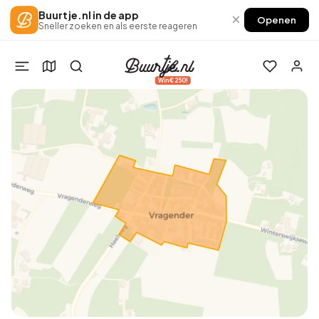
Buurtje.nl in de app
×
Openen
Sneller zoeken en als eerste reageren
Win €250!