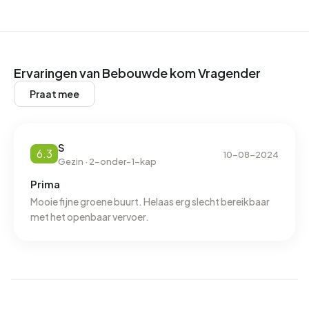
Momenteel zijn er geen woningen te huur in Bebouwde
kom Vragender. De meest recentelijke woning is
Beumweg 6
aangeboden door
www.thuisindeachterhoek.nl. Afgelopen jaar zijn er geen
Ervaringen van Bebouwde kom Vragender
woningen verhuurd in Bebouwde kom Vragender.
Praat mee
Geen recente verhuurdata beschikbaar voor Bebouwde
kom Vragender.
S
6.3
10-08-2024
Energie
Gezin · 2-onder-1-kap
In Bebouwde kom Vragender zijn er 190 adressen met een
Prima
geregistreerd energielabel. De meest voorkomende
Mooie fijne groene buurt. Helaas erg slecht bereikbaar
met het openbaar vervoer.
labels zijn A (21%), C (19%) en B (18%). Gemiddeld
verbruikt een adres in Bebouwde kom Vragender 3.390
kWh aan elektriciteit per jaar. Dit ligt 21% boven het
landelijke gemiddelde van 2.810 kWh. Het aardgasverbruik
ligt met 1.290 m³ per jaar 1% boven het landelijke
gemiddelde van 1.280 m³.