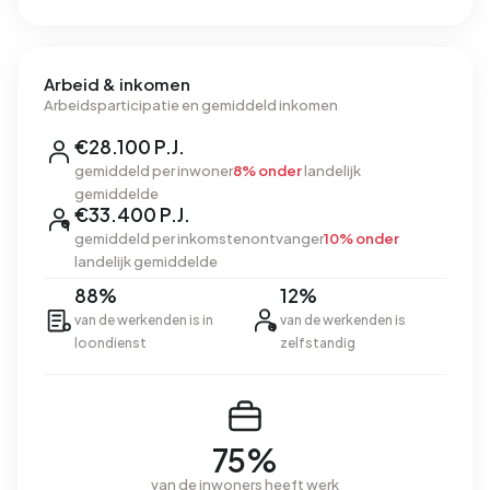
Arbeid & inkomen
Arbeidsparticipatie en gemiddeld inkomen
€28.100 P.J.
gemiddeld per inwoner
8% onder
landelijk
gemiddelde
€33.400 P.J.
gemiddeld per inkomstenontvanger
10% onder
landelijk gemiddelde
88%
12%
van de werkenden is in
van de werkenden is
loondienst
zelfstandig
75%
van de inwoners heeft werk