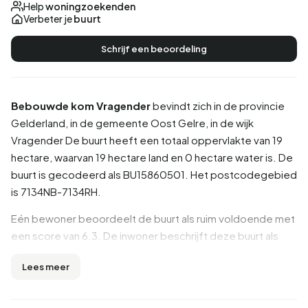
Help
woningzoekenden
Verbeter je
buurt
Schrijf een beoordeling
Bebouwde kom Vragender
bevindt zich in de provincie
Gelderland
, in de gemeente
Oost Gelre
, in de wijk
Vragender
De buurt heeft een totaal oppervlakte van 19
hectare, waarvan 19 hectare land en 0 hectare water is. De
buurt is gecodeerd als BU15860501. Het postcodegebied
is 7134NB-7134RH.
Eén bewoner beoordeelt de buurt als ruim voldoende met
een score van 6.3. De inwoner beschrijft deze buurt als
'Prima'. Op basis van een beperkt aantal beoordelingen zijn
Lees meer
er nog geen duidelijke trends zichtbaar in deze buurt.
Inwoners