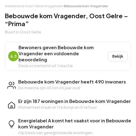
Gelderland
›
Oost Gelre
›
Vragender
›
Bebouwde kom Vragender
Bebouwde kom Vragender, Oost Gelre –
“Prima”
Buurt in Oost Gelre
Bewoners geven Bebouwde kom
Vragender een voldoende
6.3
Bekijk
beoordeling
Deze score komt uit 1 reactie
Bebouwde kom Vragender heeft 490 inwoners
De meeste zijn 45 tot 65 jaar oud
Er zijn 187 woningen in Bebouwde kom Vragender
Momenteel staan er
1 te koop
en
0 te huur
Energielabel A komt het vaakst voor in Bebouwde
kom Vragender
Op basis van geregistreerde woningen