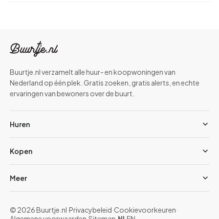
Buurtje.nl verzamelt alle huur- en koopwoningen van
Nederland op één plek. Gratis zoeken, gratis alerts, en echte
ervaringen van bewoners over de buurt.
Huren
Kopen
Meer
© 2026 Buurtje.nl
·
Privacybeleid
·
Cookievoorkeuren
·
Algemene voorwaarden
·
Sitemap
·
NL
EN