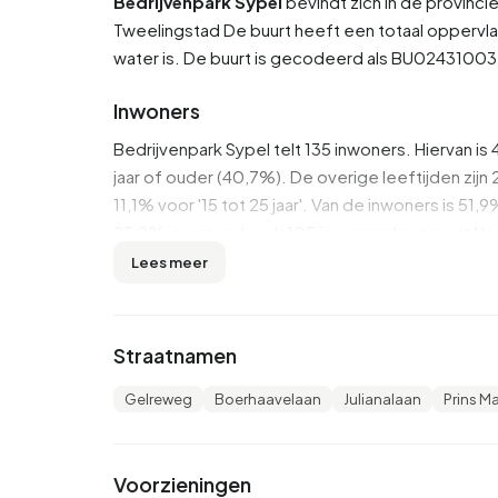
Bedrijvenpark Sypel
bevindt zich in de provinci
Tweelingstad
De buurt heeft een totaal oppervlak
water is. De buurt is gecodeerd als BU024310
Inwoners
Bedrijvenpark Sypel telt 135 inwoners. Hiervan 
jaar of ouder (40,7%). De overige leeftijden zijn 2
11,1% voor '15 tot 25 jaar'. Van de inwoners is 5
25,9% is verweduwd. 105 inwoners komen uit Ned
buiten Europa.
Lees meer
Er zijn 35 huishoudens in Bedrijvenpark Sypel. 
huishoudens zonder kinderen en 0,0% huishoud
Straatnamen
1,3 personen.
Gelreweg
Boerhaavelaan
Julianalaan
Prins M
In Bedrijvenpark Sypel ontvangt 52% van de inwo
AOW-uitkering. 50 personen ontvangen deze uit
Woningen
Voorzieningen