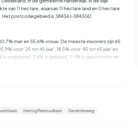
e
Gelderland
, in de gemeente
Harderwijk
, in de wijk
te van 11 hectare, waarvan 11 hectare land en 0 hectare
03. Het postcodegebied is 3843AJ-3843GD.
is 40,7% man en 55,6% vrouw. De meeste inwoners zijn 65
5,9% voor '25 tot 45 jaar', 18,5% voor '45 tot 65 jaar' en
1,9% is ongehuwd, 7,4% is gehuwd, 11,1% is gescheiden en
erland, 20 komen uit Europa en 10 komen uit landen
85,7% daarvan zijn eenpersoonshuishoudens, 14,3%
ens met kinderen. De gemiddelde huishoudensgrootte is
auritslaan
Hertog Reinoudlaan
Deventerweg
ners een uitkering. De grootste groep is die met een
kering.