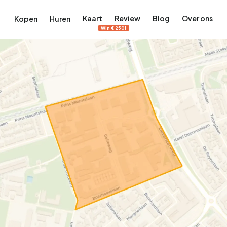
Kaart
Review
Blog
Over ons
Kopen
Huren
Win €250!