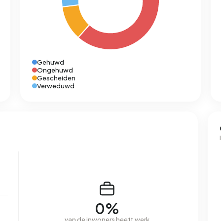
Gehuwd
Ongehuwd
Gescheiden
Verweduwd
0%
van de inwoners heeft werk