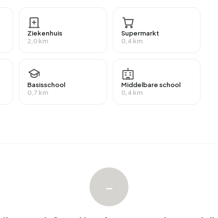
t een gemiddelde WOZ-waarde van €166.000. Hiervan is
eeste woningen zijn huurwoningen. Dit komt neer op
Ziekenhuis
Supermarkt
ningen is 21% in particulier bezit, 58% in handen van
2,0 km
0,4 km
ders. De meest voorkomende bouwperiodes in
2010-2020 (30%).
Basisschool
Middelbare school
0,7 km
0,4 km
ijvenpark Sypel. Afgelopen jaar zijn er geen woningen
jvenpark Sypel. Afgelopen jaar zijn er geen woningen
ijvenpark Sypel.
–