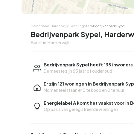
Gelderland
›
Harderwijk
›
Tweelingstad
›
Bedrijvenpark Sypel
Bedrijvenpark Sypel, Harderw
Buurt in Harderwijk
Bedrijvenpark Sypel heeft 135 inwoners
De meeste zijn 65 jaar of ouder oud
Er zijn 121 woningen in Bedrijvenpark Syp
Momenteel staan er
0 te koop
en
0 te huur
Energielabel A komt het vaakst voor in 
Op basis van geregistreerde woningen