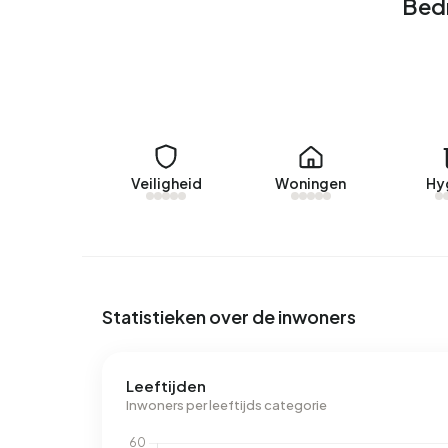
Bedr
In Bedrijvenpark Sypel zijn er 188 adressen me
labels zijn A (78%), B (10%) en C (6%). Gemiddel
elektriciteit per jaar. Daarmee ligt het 36% lage
jaarlijkse verbruik van 580 m³ per adres ligt het
1.280 m³.
Veiligheid
Woningen
Hy
Statistieken over de inwoners
Leeftijden
Inwoners per leeftijds categorie