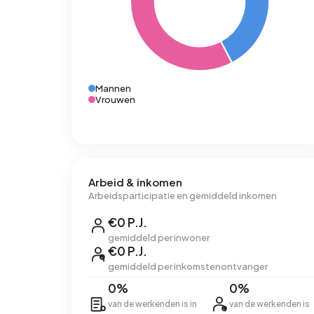
Mannen
Vrouwen
Arbeid & inkomen
Arbeidsparticipatie en gemiddeld inkomen
€0 P.J.
gemiddeld per inwoner
€0 P.J.
gemiddeld per inkomstenontvanger
0%
0%
van de werkenden is in
van de werkenden is