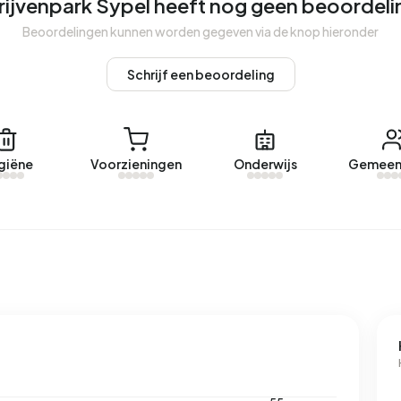
ijvenpark Sypel heeft nog geen beoordel
t een geregistreerd energielabel. De meest voorkomende
d verbruikt een adres in Bedrijvenpark Sypel 1.790 kWh aan
Beoordelingen kunnen worden gegeven via de knop hieronder
r dan het landelijke gemiddelde van 2.810 kWh. Met een
 aardgasverbruik 55% onder het landelijke gemiddelde van
Schrijf een beoordeling
giëne
Voorzieningen
Onderwijs
Gemeen