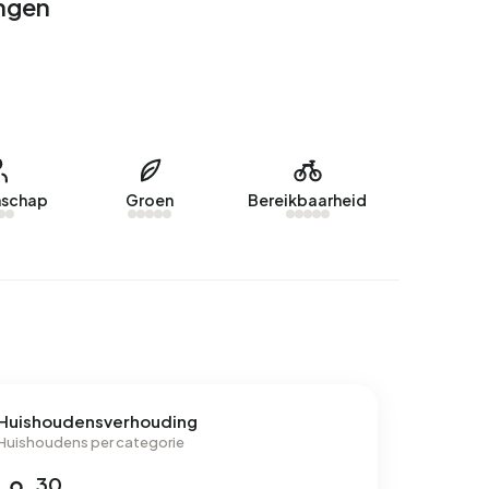
ingen
schap
Groen
Bereikbaarheid
Huishoudensverhouding
Huishoudens per categorie
30