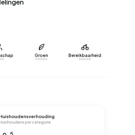
delingen
schap
Groen
Bereikbaarheid
Huishoudensverhouding
Huishoudens per categorie
5