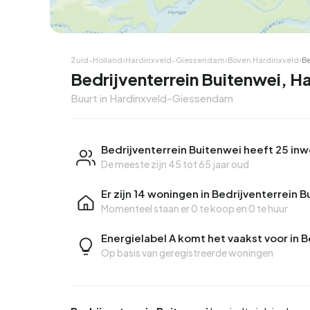
Zuid-Holland
›
Hardinxveld-Giessendam
›
Boven Hardinxveld
›
Be
Bedrijventerrein Buitenwei, 
Buurt in Hardinxveld-Giessendam
Bedrijventerrein Buitenwei heeft 25 in
De meeste zijn 45 tot 65 jaar oud
Er zijn 14 woningen in Bedrijventerrein 
Momenteel staan er
0 te koop
en
0 te huur
Energielabel A komt het vaakst voor in 
Op basis van geregistreerde woningen