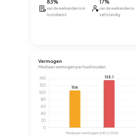
83%
17%
van de werkenden is in
van de werkenden is
loondienst
zelfstandig
Vermogen
Mediaan vermogen per huishouden