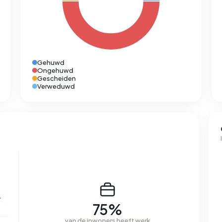
Gehuwd
Ongehuwd
Gescheiden
Verweduwd
r
75%
van de inwoners heeft werk