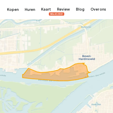
Kaart
Review
Blog
Over ons
Kopen
Huren
Win €250!