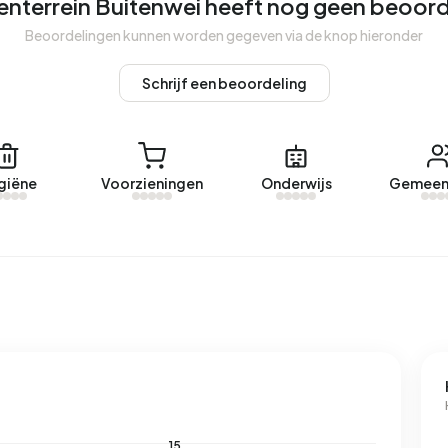
enterrein Buitenwei heeft nog geen beoor
Beoordelingen kunnen worden gegeven via de knop hieronder
venterrein Buitenwei. Afgelopen jaar zijn er geen
Schrijf een beoordeling
ijventerrein Buitenwei.
giëne
Voorzieningen
Onderwijs
Gemeen
n met een geregistreerd energielabel. De meest
14%). Gemiddeld verbruikt een adres in Bedrijventerrein
it ligt 48% boven het landelijke gemiddelde van 2.810 kWh.
100% boven het landelijke gemiddelde van 1.280 m³.