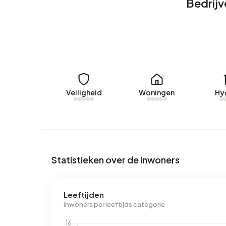
Bedrijv
Huurwoningen
Momenteel zijn er geen woningen te huur in Bedrij
woningen verhuurd in Bedrijventerrein Buitenwei.
Geen recente verhuurdata beschikbaar voor Bedr
Energie
Veiligheid
Woningen
Hy
In Bedrijventerrein Buitenwei zijn er 35 adresse
voorkomende labels zijn C (37%), D (20%) en A (
Buitenwei 4.170 kWh aan elektriciteit per jaar. D
Het aardgasverbruik ligt met 2.560 m³ per jaar 
Statistieken over de inwoners
Leeftijden
Inwoners per leeftijds categorie