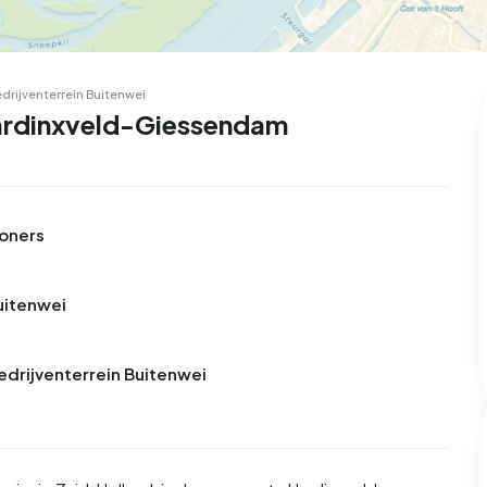
drijventerrein Buitenwei
Hardinxveld-Giessendam
woners
Buitenwei
Bedrijventerrein Buitenwei