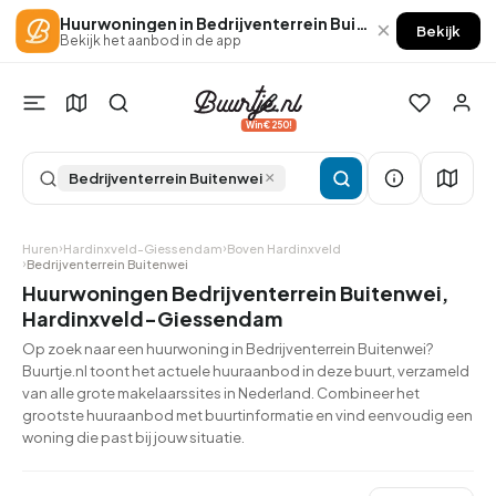
Huurwoningen in Bedrijventerrein Buitenwei
×
Bekijk
Bekijk het aanbod in de app
Win €250!
×
Bedrijventerrein Buitenwei
Huren
Hardinxveld-Giessendam
Boven Hardinxveld
Bedrijventerrein Buitenwei
Huurwoningen Bedrijventerrein Buitenwei,
Hardinxveld-Giessendam
Op zoek naar een huurwoning in Bedrijventerrein Buitenwei?
Buurtje.nl toont het actuele huuraanbod in deze buurt, verzameld
van alle grote makelaarssites in Nederland. Combineer het
grootste huuraanbod met buurtinformatie en vind eenvoudig een
woning die past bij jouw situatie.