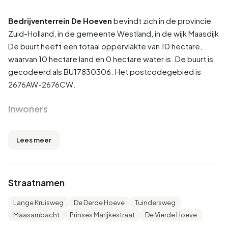
Bedrijventerrein De Hoeven
bevindt zich in de provincie
Zuid-Holland
, in de gemeente
Westland
, in de wijk
Maasdijk
De buurt heeft een totaal oppervlakte van 10 hectare,
waarvan 10 hectare land en 0 hectare water is. De buurt is
gecodeerd als BU17830306. Het postcodegebied is
2676AW-2676CW.
Inwoners
Bedrijventerrein De Hoeven telt 50 inwoners. Hiervan is
60,0% man en 50,0% vrouw. De meeste inwoners zijn 45
Lees meer
tot 65 jaar (40,0%). De overige leeftijden zijn 20,0% voor
'25 tot 45 jaar', 20,0% voor '65 jaar of ouder', 10,0% voor
'0 tot 15 jaar' en 10,0% voor '15 tot 25 jaar'. Van de inwoners
Straatnamen
is 40,0% is ongehuwd, 50,0% is gehuwd, 10,0% is
gescheiden en 10,0% is verweduwd. 50 inwoners komen
Lange Kruisweg
De Derde Hoeve
Tuindersweg
uit Nederland.
Maasambacht
Prinses Marijkestraat
De Vierde Hoeve