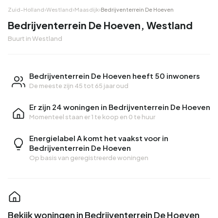
Zuid-Holland
›
Westland
›
Maasdijk
›
Bedrijventerrein De Hoeven
Bedrijventerrein De Hoeven, Westland
Buurt in Westland
Bedrijventerrein De Hoeven heeft 50 inwoners
De meeste zijn 45 tot 65 jaar oud
Er zijn 24 woningen in Bedrijventerrein De Hoeven
Momenteel staan er
1 te koop
en
0 te huur
Energielabel A komt het vaakst voor in
Bedrijventerrein De Hoeven
Op basis van geregistreerde woningen
Bekijk woningen in Bedrijventerrein De Hoeven