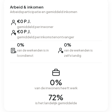
Arbeid & inkomen
Arbeidsparticipatie en gemiddeld inkomen
€0 P.J.
gemiddeld per inwoner
€0 P.J.
gemiddeld per inkomstenontvanger
0%
0%
van de werkenden is in
van de werkenden is
loondienst
zelfstandig
0%
van de inwoners heeft werk
72%
is het landelijk gemiddelde