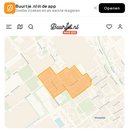
Buurtje.nl in de app
×
Openen
Sneller zoeken en als eerste reageren
Win €250!