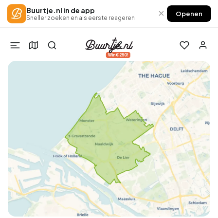
Buurtje.nl in de app
×
Openen
Sneller zoeken en als eerste reageren
Win €250!