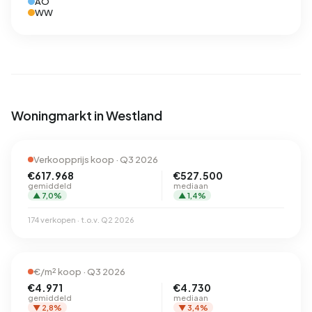
AO
WW
Woningmarkt in Westland
Verkoopprijs koop · Q3 2026
€617.968
€527.500
gemiddeld
mediaan
▲ 7,0%
▲ 1,4%
174 verkopen · t.o.v. Q2 2026
€/m² koop · Q3 2026
€4.971
€4.730
gemiddeld
mediaan
▼ 2,8%
▼ 3,4%