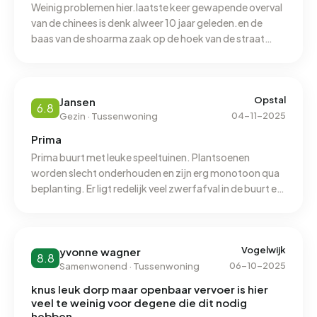
Weinig problemen hier.laatste keer gewapende overval
van de chinees is denk alweer 10 jaar geleden.en de
baas van de shoarma zaak op de hoek van de straat
werd op gepakt voor drugshandel is ook al jaren
geleden.ze zijn wel een pand 2 huizen verder van mij
flink aant verbouwen .ben benieuwd wat daar in gaat
komen.
Opstal
Jansen
6.8
04-11-2025
Gezin · Tussenwoning
Prima
Prima buurt met leuke speeltuinen. Plantsoenen
worden slecht onderhouden en zijn erg monotoon qua
beplanting. Er ligt redelijk veel zwerfafval in de buurt en
er zijn naast twee basisscholen nauwelijks
voorzieningen in de buurt.
Vogelwijk
yvonne wagner
8.8
06-10-2025
Samenwonend · Tussenwoning
knus leuk dorp maar openbaar vervoer is hier
veel te weinig voor degene die dit nodig
hebben .