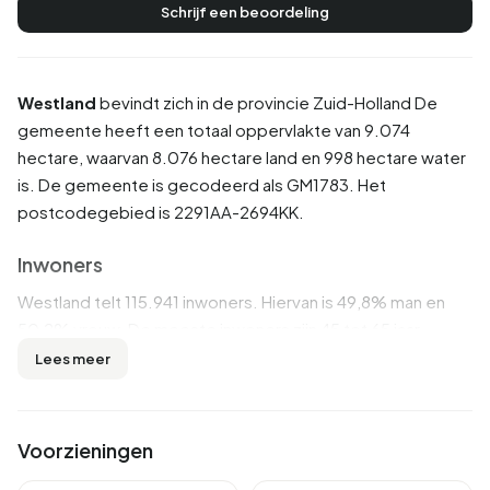
Schrijf een beoordeling
Westland
bevindt zich in de provincie
Zuid-Holland
De
gemeente heeft een totaal oppervlakte van 9.074
hectare, waarvan 8.076 hectare land en 998 hectare water
is. De gemeente is gecodeerd als GM1783. Het
postcodegebied is 2291AA-2694KK.
Inwoners
Westland telt 115.941 inwoners. Hiervan is 49,8% man en
50,2% vrouw. De meeste inwoners zijn 45 tot 65 jaar
(26,7%). De overige leeftijden zijn 24,9% voor '25 tot 45
Lees meer
jaar', 20,3% voor '65 jaar of ouder', 16,5% voor '0 tot 15 jaar'
en 11,6% voor '15 tot 25 jaar'. Van de inwoners is 47,8% is
ongehuwd, 41,3% is gehuwd, 6,2% is gescheiden en 4,6%
Voorzieningen
is verweduwd. 93.294 inwoners komen uit Nederland,