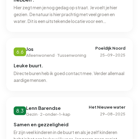
Hier zegt men je nog gedag op straat. Je voelt je hier
gezien. De natuur is hier prachtig met veel groen en
water. Dit is een uitstekende locatie voor een
opgroeiend gezin met uitstekende voorzieningen.
Poeldijk Noord
Jos
6.6
25-09-2025
Alleenwonend · Tussenwoning
Leuke buurt.
Directe buren heb ik goed contact mee. Verder allemaal
aardige mensen.
Het Nieuwe water
Lenn Barendse
8.3
29-08-2025
Gezin · 2-onder-1-kap
Samen en gezzeligheid
Er zijn veel kinderen in de buurt en als je zelf kinderen