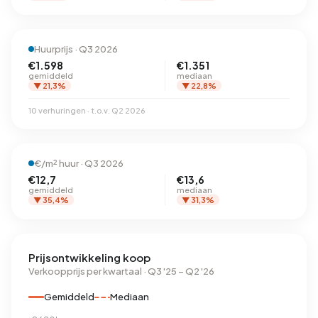
Huurprijs · Q3 2026
€1.598
€1.351
gemiddeld
mediaan
▼ 21,3%
▼ 22,8%
10 verhuringen · t.o.v. Q2 2026
€/m² huur · Q3 2026
€12,7
€13,6
gemiddeld
mediaan
▼ 35,4%
▼ 31,3%
Prijsontwikkeling koop
Verkoopprijs per kwartaal · Q3 '25 – Q2 '26
Gemiddeld
Mediaan