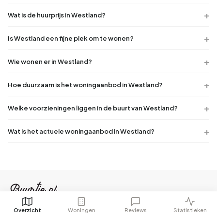
Wat is de huurprijs in Westland?
Is Westland een fijne plek om te wonen?
Wie wonen er in Westland?
Hoe duurzaam is het woningaanbod in Westland?
Welke voorzieningen liggen in de buurt van Westland?
Wat is het actuele woningaanbod in Westland?
Overzicht
Woningen
Reviews
Statistieken
Buurtje.nl verzamelt alle huur- en koopwoningen van