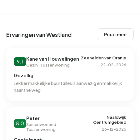
Ervaringen van Westland
Praat mee
Zeehelden van Oranje
Kane van Houwelingen
9.1
22-02-2026
Gezin · Tussenwoning
Gezellig
Lekker makkelijke buurt alles is aanwezig en makkelijk
naar snelweg
Naaldwijk
Peter
Centrumgebied
8.0
Samenwonend ·
26-12-2025
Tussenwoning
Goeie buurt