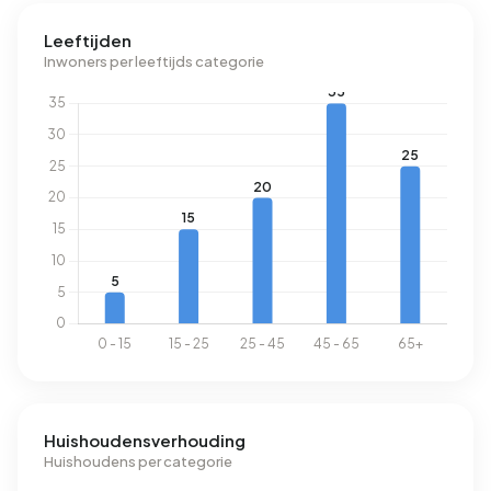
labels zijn B (26%), C (26%) en A (20%). Gemiddeld
Leeftijden
verbruikt een adres in Bedrijventerrein Gendt 4.370 kWh
Inwoners per leeftijds categorie
aan elektriciteit per jaar. Dit ligt 56% boven het landelijke
gemiddelde van 2.810 kWh. Het aardgasverbruik ligt met
1.750 m³ per jaar 37% boven het landelijke gemiddelde
van 1.280 m³.
Huishoudensverhouding
Huishoudens per categorie