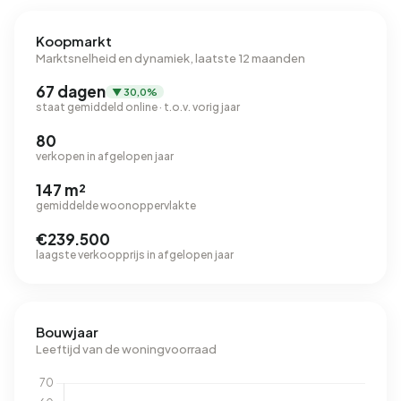
Koopmarkt
Marktsnelheid en dynamiek, laatste 12 maanden
67 dagen
▼ 30,0%
staat gemiddeld online · t.o.v. vorig jaar
80
verkopen in afgelopen jaar
147 m²
gemiddelde woonoppervlakte
€239.500
laagste verkoopprijs in afgelopen jaar
Bouwjaar
Leeftijd van de woningvoorraad