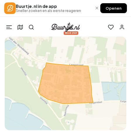
Buurtje.nl in de app
×
Openen
Sneller zoeken en als eerste reageren
Win €250!