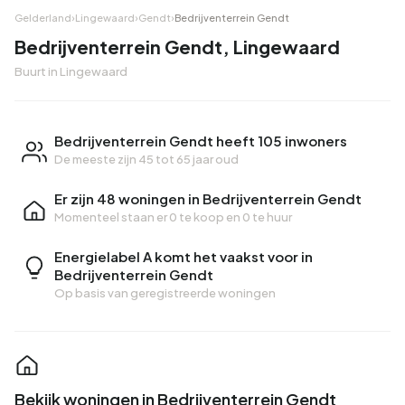
Gelderland
›
Lingewaard
›
Gendt
›
Bedrijventerrein Gendt
Bedrijventerrein Gendt, Lingewaard
Buurt in Lingewaard
Bedrijventerrein Gendt heeft 105 inwoners
De meeste zijn 45 tot 65 jaar oud
Er zijn 48 woningen in Bedrijventerrein Gendt
Momenteel staan er
0 te koop
en
0 te huur
Energielabel A komt het vaakst voor in
Bedrijventerrein Gendt
Op basis van geregistreerde woningen
Bekijk woningen in Bedrijventerrein Gendt