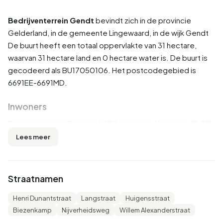
Bedrijventerrein Gendt
bevindt zich in de provincie
Gelderland
, in de gemeente
Lingewaard
, in de wijk
Gendt
De buurt heeft een totaal oppervlakte van 31 hectare,
waarvan 31 hectare land en 0 hectare water is. De buurt is
gecodeerd als BU17050106. Het postcodegebied is
6691EE-6691MD.
Inwoners
Bedrijventerrein Gendt telt 105 inwoners. Hiervan is 42,9%
man en 52,4% vrouw. De meeste inwoners zijn 45 tot 65
Lees meer
jaar (33,3%). De overige leeftijden zijn 23,8% voor '65 jaar
of ouder', 19,0% voor '25 tot 45 jaar', 14,3% voor '15 tot 25
jaar' en 4,8% voor '0 tot 15 jaar'. Van de inwoners is 38,1% is
Straatnamen
ongehuwd, 38,1% is gehuwd, 14,3% is gescheiden en 4,8%
is verweduwd. 75 inwoners komen uit Nederland, 20
Henri Dunantstraat
Langstraat
Huigensstraat
komen uit Europa en 10 komen uit landen buiten Europa.
Biezenkamp
Nijverheidsweg
Willem Alexanderstraat