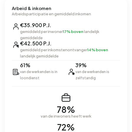
Arbeid & inkomen
Arbeidsparticipatie en gemiddeld inkomen
€35.900 P.J.
gemiddeld per inwoner
17% boven
landelijk
gemiddelde
€42.500 P.J.
gemiddeld per inkomstenontvanger
14% boven
landelijk gemiddelde
61%
39%
van de werkenden is in
van de werkenden is
loondienst
zelfstandig
78%
van de inwoners heeft werk
72%