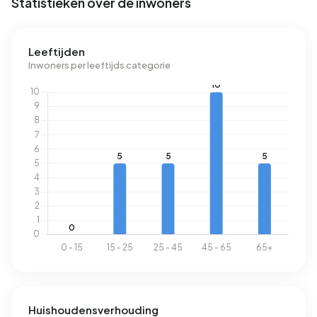
Statistieken over de inwoners
In Bedrijventerrein Gietersplaats zijn er 32 adressen met
een geregistreerd energielabel. De meest voorkomende
Leeftijden
labels zijn A (28%), C (28%) en B (19%). Gemiddeld
Inwoners per leeftijds categorie
verbruikt een adres in Bedrijventerrein Gietersplaats 4.140
kWh aan elektriciteit per jaar. Dit ligt 47% boven het
landelijke gemiddelde van 2.810 kWh.
Huishoudensverhouding