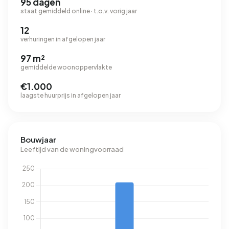
95 dagen
staat gemiddeld online · t.o.v. vorig jaar
12
verhuringen in afgelopen jaar
97 m²
gemiddelde woonoppervlakte
€1.000
laagste huurprijs in afgelopen jaar
Bouwjaar
Leeftijd van de woningvoorraad