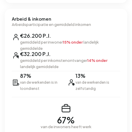
Arbeid & inkomen
Arbeidsparticipatie en gemiddeld inkomen
€26.200 P.J.
gemiddeld per inwoner
15% onder
landelijk
gemiddelde
€32.200 P.J.
gemiddeld per inkomstenontvanger
14% onder
landelijk gemiddelde
87%
13%
van de werkenden is in
van de werkenden is
loondienst
zelfstandig
67%
van de inwoners heeft werk