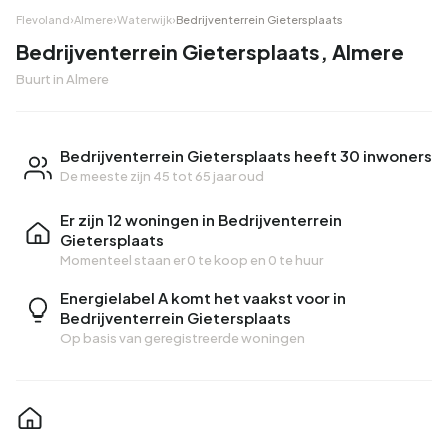
Flevoland
›
Almere
›
Waterwijk
›
Bedrijventerrein Gietersplaats
Bedrijventerrein Gietersplaats, Almere
Buurt in Almere
Bedrijventerrein Gietersplaats heeft 30 inwoners
De meeste zijn 45 tot 65 jaar oud
Er zijn 12 woningen in Bedrijventerrein
Gietersplaats
Momenteel staan er
0 te koop
en
0 te huur
Energielabel A komt het vaakst voor in
Bedrijventerrein Gietersplaats
Op basis van geregistreerde woningen