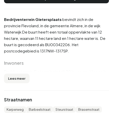
Bedrijventerrein Gietersplaats
bevindt zich in de
provincie
Flevoland
, in de gemeente
Almere
, in de wijk
Waterwijk
De buurt heeft een totaal oppervlakte van 12
hectare, waarvan 11 hectare land en 1 hectare water is. De
buurt is gecodeerd als BU00342206. Het
postcodegebied is 1317NW-1317SP.
Inwoners
Bedrijventerrein Gietersplaats telt 30 inwoners. Hiervan is
66,7% man en 33,3% vrouw. De meeste inwoners zijn 45
Lees meer
tot 65 jaar (33,3%). De overige leeftijden zijn 16,7% voor
'15 tot 25 jaar', 16,7% voor '25 tot 45 jaar' en 16,7% voor '65
jaar of ouder'. Van de inwoners is 83,3% is ongehuwd,
Straatnamen
33,3% is gehuwd en 16,7% is gescheiden. 20 inwoners
komen uit Nederland en 5 komen uit landen buiten Europa.
Karperweg
Barbeelstraat
Steurstraat
Brasemstraat