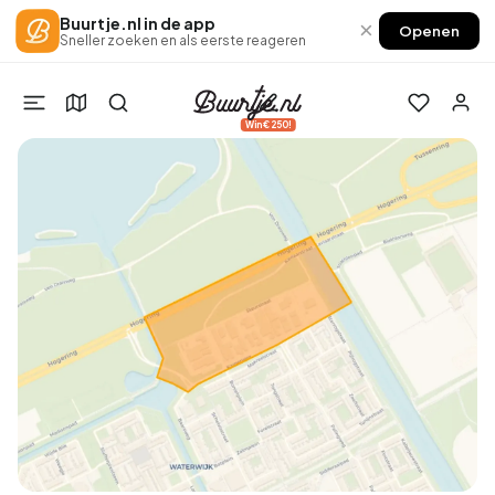
Buurtje.nl in de app
×
Openen
Sneller zoeken en als eerste reageren
Win €250!