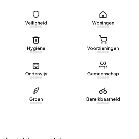
Koopwoningen
Momenteel zijn er geen woningen te koop in
Bedrijventerrein Gietersplaats. Afgelopen jaar zijn er geen
Veiligheid
Woningen
woningen verkocht in Bedrijventerrein Gietersplaats.
Huurwoningen
Hygiëne
Voorzieningen
Er zijn
2 woningen te huur in Bedrijventerrein Gietersplaats
.
De meest recentelijke woning is
Steurstraat 3C
aangeboden door Arcuris bedrijfsmakelaars. Het
Onderwijs
Gemeenschap
afgelopen jaar zijn er 1 woningen verhuurd in
Bedrijventerrein Gietersplaats. Een aanbod werd
gemiddeld in 69 dagen verhuurd.
Groen
Bereikbaarheid
De gemiddelde huurprijs voor een huurwoning in
Bedrijventerrein Gietersplaats was afgelopen jaar €5.125
per maand. Per m² perceeloppervlak is dat €6 per maand.
Energie