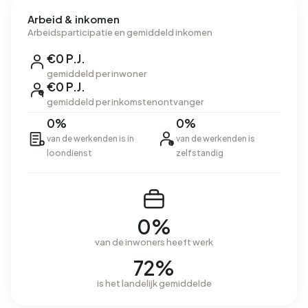
Arbeid & inkomen
Arbeidsparticipatie en gemiddeld inkomen
€0 P.J.
gemiddeld per inwoner
€0 P.J.
gemiddeld per inkomstenontvanger
0%
0%
van de werkenden is in
van de werkenden is
loondienst
zelfstandig
0%
van de inwoners heeft werk
72%
is het landelijk gemiddelde