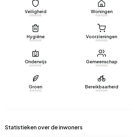
landelijke gemiddelde van 2.810 kWh. Met een jaarlijkse
verbruik van 1.180 m³ per adres ligt het aardgasverbruik 8%
Veiligheid
Woningen
onder het landelijke gemiddelde van 1.280 m³.
Hygiëne
Voorzieningen
Onderwijs
Gemeenschap
Groen
Bereikbaarheid
Statistieken over de inwoners