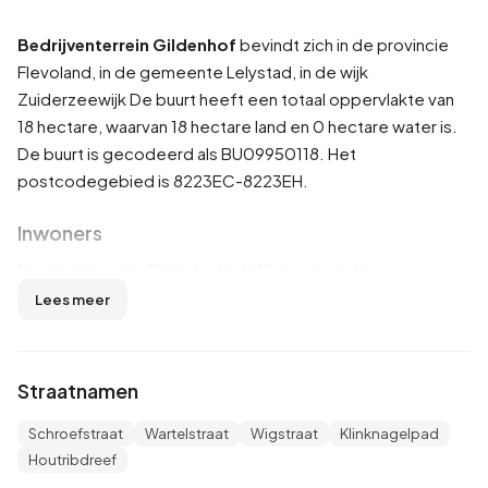
Bedrijventerrein Gildenhof
bevindt zich in de provincie
Flevoland
, in de gemeente
Lelystad
, in de wijk
Zuiderzeewijk
De buurt heeft een totaal oppervlakte van
18 hectare, waarvan 18 hectare land en 0 hectare water is.
De buurt is gecodeerd als BU09950118. Het
postcodegebied is 8223EC-8223EH.
Inwoners
Bedrijventerrein Gildenhof telt 15 inwoners. Hiervan is
33,3% man en 33,3% vrouw. De meeste inwoners zijn 15
Lees meer
tot 25 jaar (33,3%). De overige leeftijden zijn 33,3% voor
'25 tot 45 jaar' en 33,3% voor '45 tot 65 jaar'. Van de
inwoners is 66,7% is ongehuwd en 33,3% is gehuwd. 10
Straatnamen
inwoners komen uit Nederland.
Schroefstraat
Wartelstraat
Wigstraat
Klinknagelpad
Er zijn 5 huishoudens in Bedrijventerrein Gildenhof. 0,0%
Houtribdreef
daarvan zijn eenpersoonshuishoudens, 100,0%