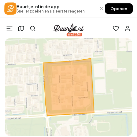
Buurtje.nl in de app
×
Openen
Sneller zoeken en als eerste reageren
Win €250!