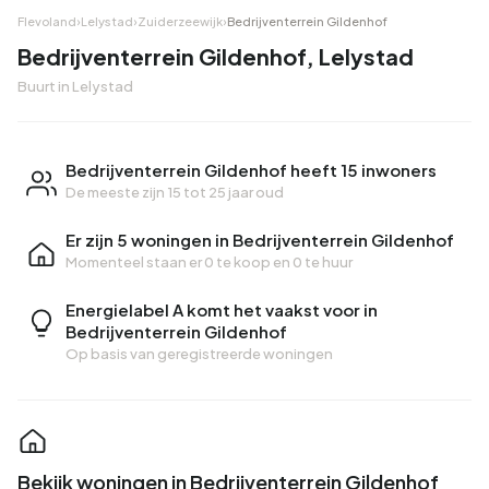
Flevoland
›
Lelystad
›
Zuiderzeewijk
›
Bedrijventerrein Gildenhof
Bedrijventerrein Gildenhof, Lelystad
Buurt in Lelystad
Bedrijventerrein Gildenhof heeft 15 inwoners
De meeste zijn 15 tot 25 jaar oud
Er zijn 5 woningen in Bedrijventerrein Gildenhof
Momenteel staan er
0 te koop
en
0 te huur
Energielabel A komt het vaakst voor in
Bedrijventerrein Gildenhof
Op basis van geregistreerde woningen
Bekijk woningen in Bedrijventerrein Gildenhof