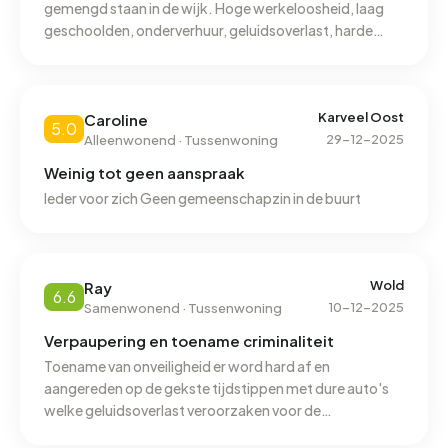
gemengd staan in de wijk. Hoge werkeloosheid, laag
geschoolden, onderverhuur, geluidsoverlast, harde
muziek, geschreeuw, vuurwerkoverlast, en
drugsoverlast door jongeren die op de gekste
tijdstippen hardrondrijden in dure auto's, en dealende
jongeren op fatbikes. Daarnaast zijn alle wegen, en
Karveel Oost
Caroline
5.0
stoepen in de wijken verrot of verzakt, en een hoop
29-12-2025
Alleenwonend · Tussenwoning
woningen zien er verwaarloosd of totaal verrot uit aan
Weinig tot geen aanspraak
de buitenkant.
Ieder voor zich Geen gemeenschapzin in de buurt
Wold
Ray
6.6
10-12-2025
Samenwonend · Tussenwoning
Verpaupering en toename criminaliteit
Toename van onveiligheid er word hard af en
aangereden op de gekste tijdstippen met dure auto's
welke geluidsoverlast veroorzaken voor de
leefomgeving. Dit zijn voornamelijk jonge jongens met