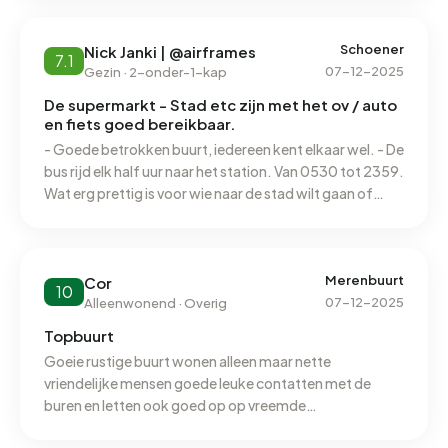
een culturele achtergrond, die denken dat de hele wijk
van hun is en op deze manier snel geld te kunnen maken.
Daarnaast zijn de wegen, bestrating, en verlichting erg
Schoener
Nick Janki | @airframes
7.1
slecht. En zie ik bij mij in de omgeving een toename van
07-12-2025
Gezin · 2-onder-1-kap
een groep jongeren die dreigen af te glijden in de
De supermarkt - Stad etc zijn met het ov / auto
crimininaliteit. Deze rijden af en aan in de wijken op
en fiets goed bereikbaar.
fatbikes die zij onmogelijk eerlijk kunnen hebben
- Goede betrokken buurt, iedereen kent elkaar wel. - De
verkregen. Daarnaast veel afval en zwerfafval in de
bus rijd elk half uur naar het station. Van 0530 tot 2359.
wijk.
Wat erg prettig is voor wie naar de stad wilt gaan of
daarbuiten. Het station is op nog geen 10 minuten van
de Schoener af. - Woningen zijn redelijk van leeftijd
waardoor er in de winter veel tocht en muizen zijn.
Schimmel is ook iets wat een groot probleem blijft.
Merenbuurt
Cor
10
07-12-2025
Alleenwonend · Overig
Topbuurt
Goeie rustige buurt wonen alleen maar nette
vriendelijke mensen goede leuke contatten met de
buren en letten ook goed op op vreemde
gebeurtenissen in de wijk