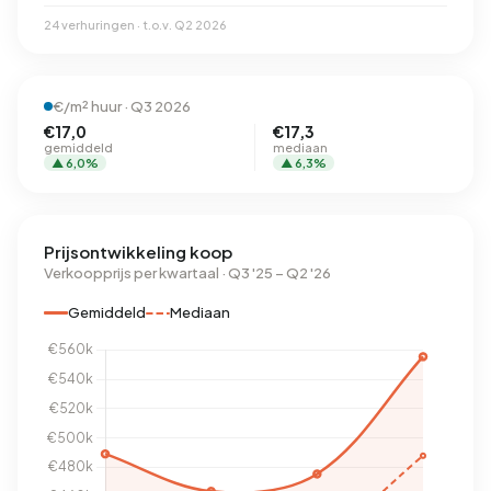
24 verhuringen · t.o.v. Q2 2026
€/m² huur · Q3 2026
€17,0
€17,3
gemiddeld
mediaan
▲ 6,0%
▲ 6,3%
Prijsontwikkeling koop
Verkoopprijs per kwartaal · Q3 '25 – Q2 '26
Gemiddeld
Mediaan