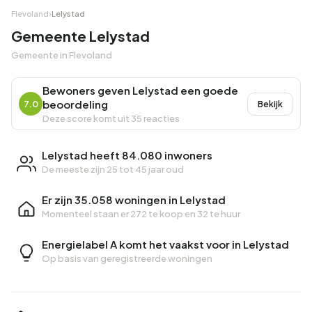
Flevoland
›
Lelystad
Gemeente Lelystad
Gemeente in Flevoland
Bewoners geven Lelystad een goede
beoordeling
7.0
Bekijk
Deze score komt uit 35 reacties
Lelystad heeft 84.080 inwoners
De meeste zijn 25 tot 45 jaar oud
Er zijn 35.058 woningen in Lelystad
Momenteel staan er
272 te koop
en
32 te huur
Energielabel A komt het vaakst voor in Lelystad
Op basis van geregistreerde woningen