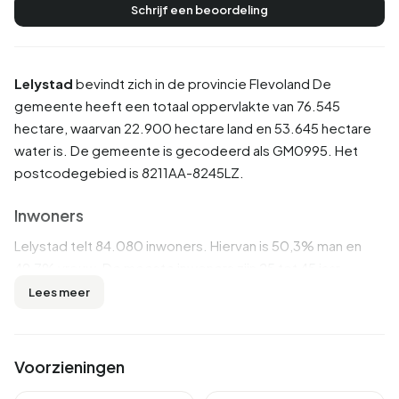
Schrijf een beoordeling
Lelystad
bevindt zich in de provincie
Flevoland
De
gemeente heeft een totaal oppervlakte van 76.545
hectare, waarvan 22.900 hectare land en 53.645 hectare
water is. De gemeente is gecodeerd als GM0995. Het
postcodegebied is 8211AA-8245LZ.
Inwoners
Lelystad telt 84.080 inwoners. Hiervan is 50,3% man en
49,7% vrouw. De meeste inwoners zijn 25 tot 45 jaar
(26,8%). De overige leeftijden zijn 25,6% voor '45 tot 65
Lees meer
jaar', 18,2% voor '65 jaar of ouder', 17,2% voor '0 tot 15 jaar'
en 12,2% voor '15 tot 25 jaar'. Van de inwoners is 51,2% is
ongehuwd, 35,7% is gehuwd, 9,1% is gescheiden en 3,9%
Voorzieningen
is verweduwd. 51.309 inwoners komen uit Nederland,