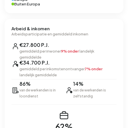
Buiten Europa
Arbeid & inkomen
Arbeidsparticipatie en gemiddeld inkomen
€27.800 P.J.
gemiddeld per inwoner
9% onder
landelijk
gemiddelde
€34.700 P.J.
gemiddeld per inkomstenontvanger
7% onder
landelijk gemiddelde
86%
14%
van de werkenden is in
van de werkenden is
loondienst
zelfstandig
62%