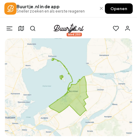
Buurtje.nl in de app
×
Openen
Sneller zoeken en als eerste reageren
Win €250!