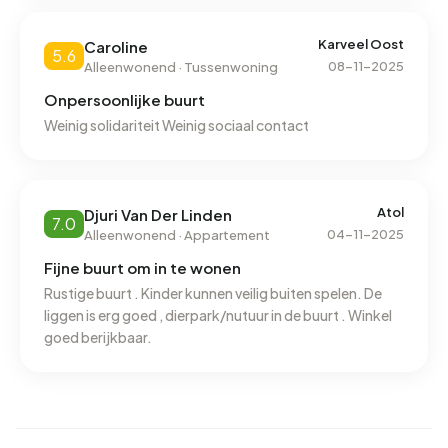
Karveel Oost
Caroline
5.6
08-11-2025
Alleenwonend · Tussenwoning
Onpersoonlijke buurt
Weinig solidariteit Weinig sociaal contact
Atol
Djuri Van Der Linden
7.0
04-11-2025
Alleenwonend · Appartement
Fijne buurt om in te wonen
Rustige buurt . Kinder kunnen veilig buiten spelen. De
liggen is erg goed , dierpark/nutuur in de buurt . Winkel
goed berijkbaar.