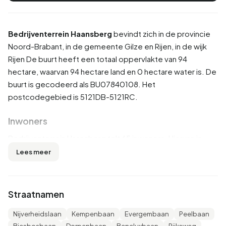
Bedrijventerrein Haansberg
bevindt zich in de provincie
Noord-Brabant
, in de gemeente
Gilze en Rijen
, in de wijk
Rijen
De buurt heeft een totaal oppervlakte van 94
hectare, waarvan 94 hectare land en 0 hectare water is. De
buurt is gecodeerd als BU07840108. Het
postcodegebied is 5121DB-5121RC.
Inwoners
Bedrijventerrein Haansberg telt 65 inwoners. Hiervan is
53,8% man en 38,5% vrouw. De meeste inwoners zijn 25
Lees meer
tot 45 jaar (30,8%). De overige leeftijden zijn 30,8% voor
'45 tot 65 jaar', 15,4% voor '65 jaar of ouder', 7,7% voor '0
tot 15 jaar' en 7,7% voor '15 tot 25 jaar'. Van de inwoners is
Straatnamen
30,8% is ongehuwd, 53,8% is gehuwd en 15,4% is
gescheiden. 40 inwoners komen uit Nederland, 15 komen
Nijverheidslaan
Kempenbaan
Evergembaan
Peelbaan