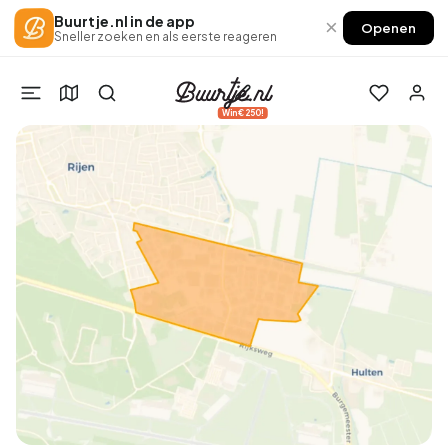
Buurtje.nl in de app
×
Openen
Sneller zoeken en als eerste reageren
Win €250!