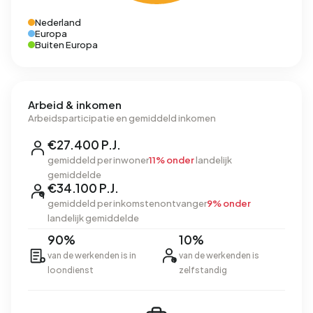
Nederland
Europa
Buiten Europa
Arbeid & inkomen
Arbeidsparticipatie en gemiddeld inkomen
€27.400 P.J.
gemiddeld per inwoner
11% onder
landelijk
gemiddelde
€34.100 P.J.
gemiddeld per inkomstenontvanger
9% onder
landelijk gemiddelde
90%
10%
van de werkenden is in
van de werkenden is
loondienst
zelfstandig