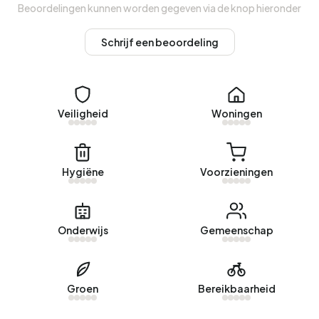
Beoordelingen kunnen worden gegeven via de knop hieronder
Koopwoningen
Schrijf een beoordeling
Momenteel zijn er geen woningen te koop in
Bedrijventerrein Haansberg. Afgelopen jaar zijn er geen
woningen verkocht in Bedrijventerrein Haansberg.
Huurwoningen
Veiligheid
Woningen
Momenteel zijn er geen woningen te huur in
Bedrijventerrein Haansberg. Afgelopen jaar zijn er geen
Hygiëne
Voorzieningen
woningen verhuurd in Bedrijventerrein Haansberg.
Geen recente verhuurdata beschikbaar voor
Bedrijventerrein Haansberg.
Onderwijs
Gemeenschap
Energie
In Bedrijventerrein Haansberg zijn er 129 adressen met een
Groen
Bereikbaarheid
geregistreerd energielabel. De meest voorkomende
labels zijn A (48%), G (11%) en C (10%). Gemiddeld