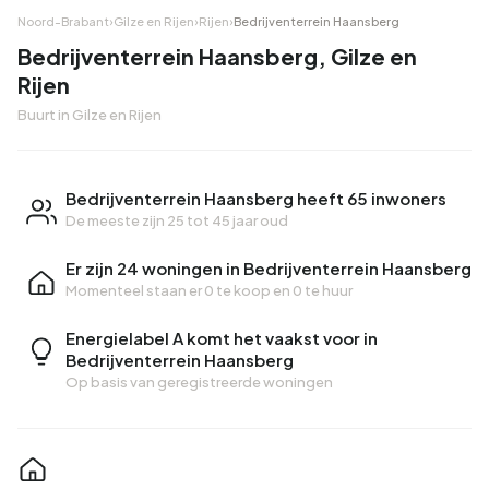
Noord-Brabant
›
Gilze en Rijen
›
Rijen
›
Bedrijventerrein Haansberg
Bedrijventerrein Haansberg, Gilze en
Rijen
Buurt in Gilze en Rijen
Bedrijventerrein Haansberg heeft 65 inwoners
De meeste zijn 25 tot 45 jaar oud
Er zijn 24 woningen in Bedrijventerrein Haansberg
Momenteel staan er
0 te koop
en
0 te huur
Energielabel A komt het vaakst voor in
Bedrijventerrein Haansberg
Op basis van geregistreerde woningen