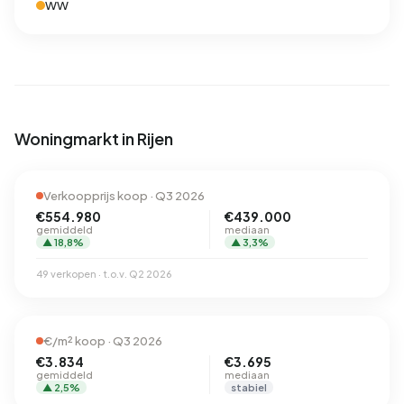
WW
Woningmarkt in Rijen
Verkoopprijs koop · Q3 2026
€554.980
€439.000
gemiddeld
mediaan
▲ 18,8%
▲ 3,3%
49 verkopen · t.o.v. Q2 2026
€/m² koop · Q3 2026
€3.834
€3.695
gemiddeld
mediaan
▲ 2,5%
stabiel