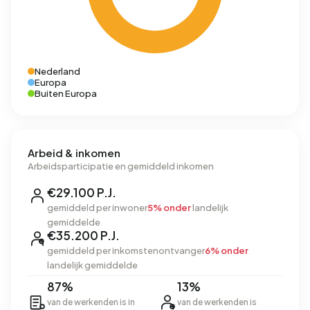
Nederland
Europa
Buiten Europa
Arbeid & inkomen
Arbeidsparticipatie en gemiddeld inkomen
€29.100 P.J.
gemiddeld per inwoner
5% onder
landelijk
gemiddelde
€35.200 P.J.
gemiddeld per inkomstenontvanger
6% onder
landelijk gemiddelde
87%
13%
van de werkenden is in
van de werkenden is