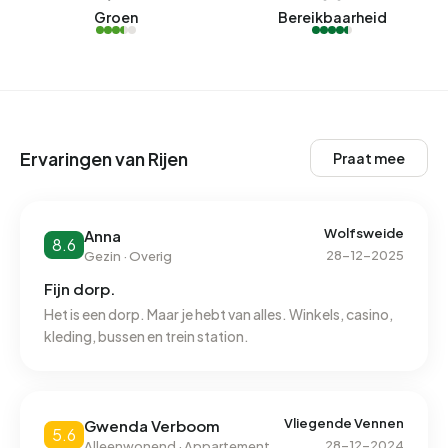
Groen
Bereikbaarheid
Ervaringen van Rijen
Praat mee
Wolfsweide
Anna
8.6
28-12-2025
Gezin · Overig
Fijn dorp.
Het is een dorp. Maar je hebt van alles. Winkels, casino,
kleding, bussen en trein station.
Vliegende Vennen
Gwenda Verboom
5.6
28-12-2024
Alleenwonend · Appartement