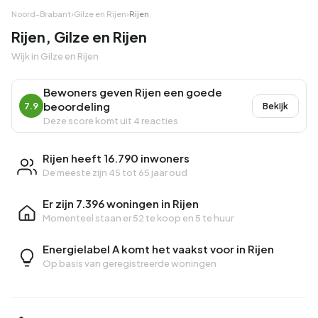
Noord-Brabant
›
Gilze en Rijen
›
Rijen
Rijen, Gilze en Rijen
Wijk in Gilze en Rijen
Bewoners geven Rijen een goede
beoordeling
7.9
Bekijk
Deze score komt uit 4 reacties
Rijen heeft 16.790 inwoners
De meeste zijn 45 tot 65 jaar oud
Er zijn 7.396 woningen in Rijen
Momenteel staan er
52 te koop
en
5 te huur
Energielabel A komt het vaakst voor in Rijen
Op basis van geregistreerde woningen