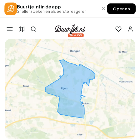
Buurtje.nl in de app
×
Openen
Sneller zoeken en als eerste reageren
Win €250!