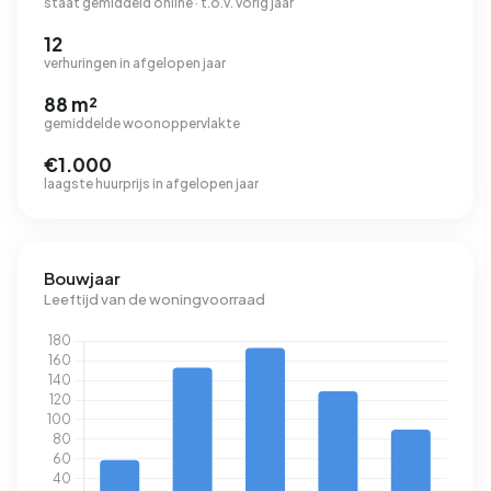
staat gemiddeld online · t.o.v. vorig jaar
12
verhuringen in afgelopen jaar
88 m²
gemiddelde woonoppervlakte
€1.000
laagste huurprijs in afgelopen jaar
Bouwjaar
Leeftijd van de woningvoorraad