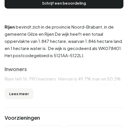
Schrijf een beoordeling
Rijen
bevindt zich in de provincie
Noord-Brabant
, in de
gemeente
Gilze en Rijen
De wijk heeft een totaal
oppervlakte van 1.847 hectare, waarvan 1.846 hectare land
en 1 hectare water is. De wijk is gecodeerd als WK078401.
Het postcodegebied is 5121AA-5122LJ.
Inwoners
Rijen telt 16.790 inwoners. Hiervan is 49,7% man en 50,3%
vrouw. De meeste inwoners zijn 45 tot 65 jaar (27,7%). De
overige leeftijden zijn 23,6% voor '25 tot 45 jaar', 22,8%
Lees meer
voor '65 jaar of ouder', 15,3% voor '0 tot 15 jaar' en 10,7%
voor '15 tot 25 jaar'. Van de inwoners is 42,7% is ongehuwd,
43,2% is gehuwd, 8,6% is gescheiden en 5,5% is
Voorzieningen
verweduwd. 13.130 inwoners komen uit Nederland, 1.290