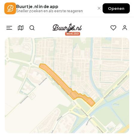
Buurtje.nl in de app
×
Openen
Sneller zoeken en als eerste reageren
Win €250!