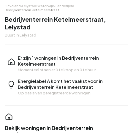
Flevoland
›
Lelystad
›
Waterwijk-Landerijen
›
Bedrijventerrein Ketelmeerstraat
Bedrijventerrein Ketelmeerstraat,
Lelystad
Buurt in Lelystad
Er zijn 1 woningen in Bedrijventerrein
Ketelmeerstraat
Momenteel staan er
0 te koop
en
0 te huur
Energielabel A komt het vaakst voor in
Bedrijventerrein Ketelmeerstraat
Op basis van geregistreerde woningen
Bekijk woningen in Bedrijventerrein