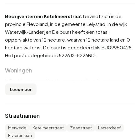
Bedrijventerrein Ketelmeerstraat
bevindt zich in de
provincie
Flevoland
, in de gemeente
Lelystad
, in de wijk
Waterwijk-Landerijen
De buurt heeft een totaal
oppervlakte van 12 hectare, waarvan 12 hectare land en 0
hectare water is. De buurt is gecodeerd als BU09950428.
Het postcodegebied is 8226JX-8226ND.
Woningen
In Bedrijventerrein Ketelmeerstraat zijn er 1 woningen met
een gemiddelde WOZ-waarde van €57.640. Hiervan is
Lees meer
ongeveer 43% bewoond en 1% onbewoond. In
Bedrijventerrein Ketelmeerstraat zijn er ongeveer
evenveel huur- als koopwoningen. Dit komt neer op 45%
Straatnamen
huurwoningen en 55% koopwoningen. Van de woningen is
55% in particulier bezit, 41% in handen van
Merwede
Ketelmeerstraat
Zaanstraat
Larserdreef
woningcorporaties en 5% van overige verhuurders. De
Rivierenlaan