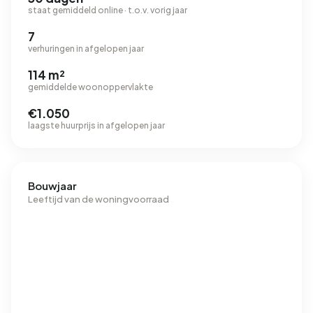
staat gemiddeld online · t.o.v. vorig jaar
7
verhuringen in afgelopen jaar
114 m²
gemiddelde woonoppervlakte
€1.050
laagste huurprijs in afgelopen jaar
Bouwjaar
Leeftijd van de woningvoorraad