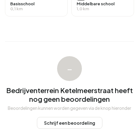
Basisschool
Middelbare school
0,1 km
1,0 km
Energie
In Bedrijventerrein Ketelmeerstraat zijn er 21 adressen met
een geregistreerd energielabel. De meest voorkomende
labels zijn A (38%), A++ (29%) en B (14%). Gemiddeld
verbruikt een adres in Bedrijventerrein Ketelmeerstraat
1.065 kWh aan elektriciteit per jaar. Daarmee ligt het 62%
lager dan het landelijke gemiddelde van 2.810 kWh. Met
–
een jaarlijkse verbruik van 300 m³ per adres ligt het
aardgasverbruik 77% onder het landelijke gemiddelde van
1.280 m³.
Bedrijventerrein Ketelmeerstraat heeft
nog geen beoordelingen
Beoordelingen kunnen worden gegeven via de knop hieronder
Schrijf een beoordeling