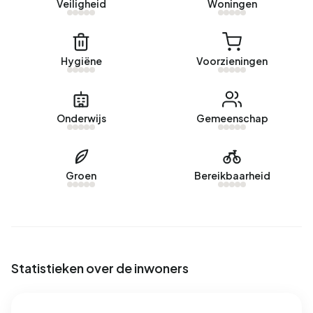
Veiligheid
Woningen
geregistreerd energielabel. De meest voorkomende
labels zijn C (42%), A (17%) en A++ (8%).
Hygiëne
Voorzieningen
Onderwijs
Gemeenschap
Groen
Bereikbaarheid
Statistieken over de inwoners