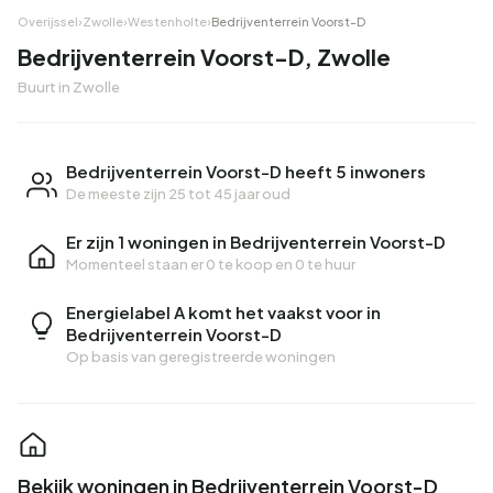
Overijssel
›
Zwolle
›
Westenholte
›
Bedrijventerrein Voorst-D
Bedrijventerrein Voorst-D, Zwolle
Buurt in Zwolle
Bedrijventerrein Voorst-D heeft 5 inwoners
De meeste zijn 25 tot 45 jaar oud
Er zijn 1 woningen in Bedrijventerrein Voorst-D
Momenteel staan er
0 te koop
en
0 te huur
Energielabel A komt het vaakst voor in
Bedrijventerrein Voorst-D
Op basis van geregistreerde woningen
Bekijk woningen in Bedrijventerrein Voorst-D