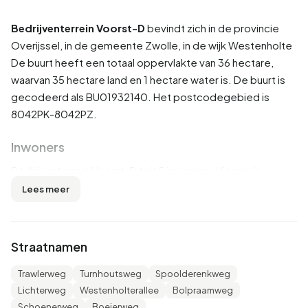
Bedrijventerrein Voorst-D
bevindt zich in de provincie
Overijssel
, in de gemeente
Zwolle
, in de wijk
Westenholte
De buurt heeft een totaal oppervlakte van 36 hectare,
waarvan 35 hectare land en 1 hectare water is. De buurt is
gecodeerd als BU01932140. Het postcodegebied is
8042PK-8042PZ.
Inwoners
Bedrijventerrein Voorst-D telt 5 inwoners. Hiervan is
100,0% man en 0,0% vrouw. De meeste inwoners zijn 25
Lees meer
tot 45 jaar (100,0%). De overige leeftijden zijn 100,0%
voor '45 tot 65 jaar'. Van de inwoners is 100,0% is gehuwd.
5 inwoners komen uit Nederland.
Straatnamen
Woningen
Trawlerweg
Turnhoutsweg
Spoolderenkweg
Lichterweg
Westenholterallee
Bolpraamweg
In Bedrijventerrein Voorst-D zijn er 1 woningen. De meest
Schoenerweg
Boeierweg