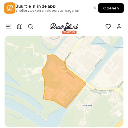
Buurtje.nl in de app
×
Openen
Sneller zoeken en als eerste reageren
Win €250!