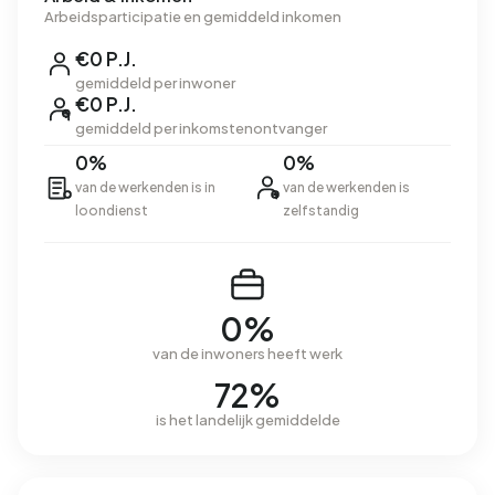
Arbeidsparticipatie en gemiddeld inkomen
€0 P.J.
gemiddeld per inwoner
€0 P.J.
gemiddeld per inkomstenontvanger
0%
0%
van de werkenden is in
van de werkenden is
loondienst
zelfstandig
0%
van de inwoners heeft werk
72%
is het landelijk gemiddelde