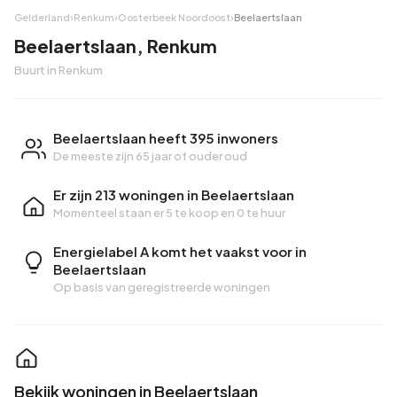
Gelderland
›
Renkum
›
Oosterbeek Noordoost
›
Beelaertslaan
Beelaertslaan, Renkum
Buurt in Renkum
Beelaertslaan heeft 395 inwoners
De meeste zijn 65 jaar of ouder oud
Er zijn 213 woningen in Beelaertslaan
Momenteel staan er
5 te koop
en
0 te huur
Energielabel A komt het vaakst voor in
Beelaertslaan
Op basis van geregistreerde woningen
Bekijk woningen in Beelaertslaan