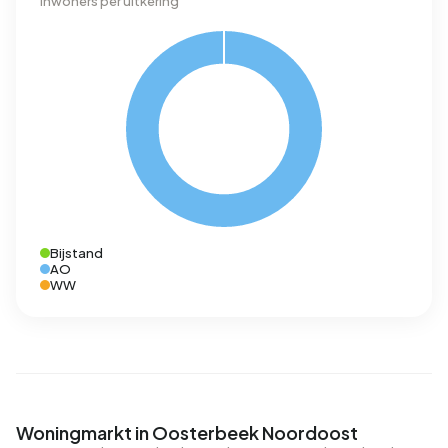
Inwoners per uitkering
Bijstand
AO
WW
Woningmarkt in Oosterbeek Noordoost