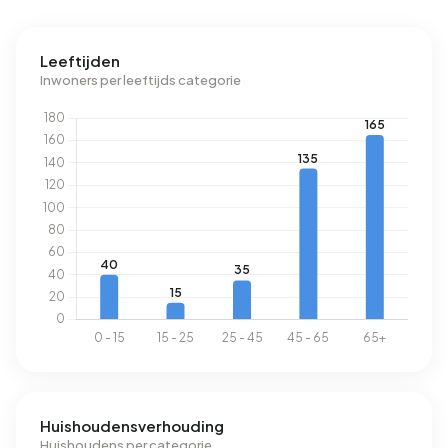
geregistreerd energielabel. De meest voorkomende
labels zijn F (43%), E (20%) en C (18%). Gemiddeld
Leeftijden
verbruikt een adres in Beelaertslaan 2.530 kWh aan
Inwoners per leeftijds categorie
elektriciteit per jaar. Daarmee ligt het 10% lager dan het
landelijke gemiddelde van 2.810 kWh. Het aardgasverbruik
ligt met 1.400 m³ per jaar 9% boven het landelijke
gemiddelde van 1.280 m³.
Huishoudensverhouding
Huishoudens per categorie