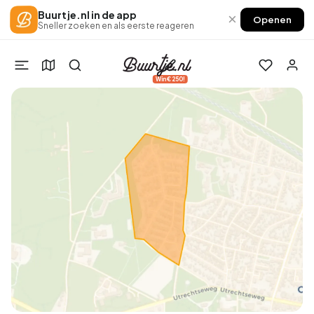
Buurtje.nl in de app
×
Openen
Sneller zoeken en als eerste reageren
Win €250!