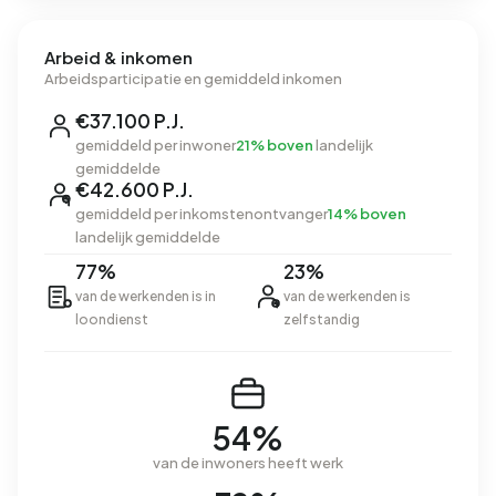
Arbeid & inkomen
Arbeidsparticipatie en gemiddeld inkomen
€37.100 P.J.
gemiddeld per inwoner
21% boven
landelijk
gemiddelde
€42.600 P.J.
gemiddeld per inkomstenontvanger
14% boven
landelijk gemiddelde
77%
23%
van de werkenden is in
van de werkenden is
loondienst
zelfstandig
54%
van de inwoners heeft werk