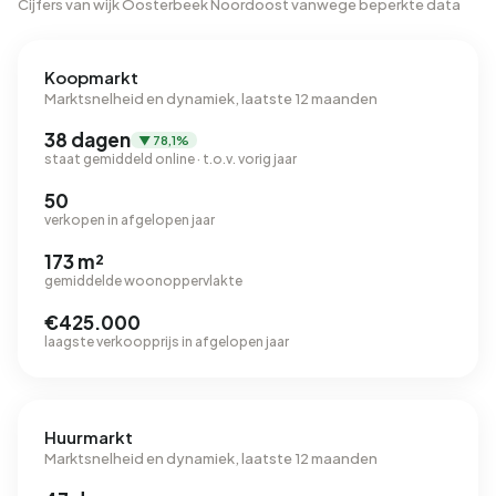
Cijfers van wijk Oosterbeek Noordoost vanwege beperkte data
Koopmarkt
Marktsnelheid en dynamiek, laatste 12 maanden
38 dagen
▼ 78,1%
staat gemiddeld online · t.o.v. vorig jaar
50
verkopen in afgelopen jaar
173 m²
gemiddelde woonoppervlakte
€425.000
laagste verkoopprijs in afgelopen jaar
Huurmarkt
Marktsnelheid en dynamiek, laatste 12 maanden