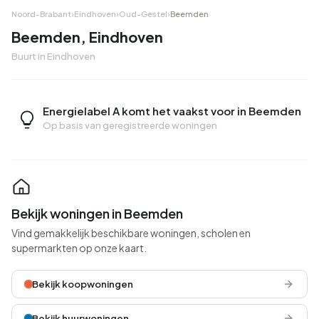
Noord-Brabant
›
Eindhoven
›
Oud-Gestel
›
Beemden
Beemden, Eindhoven
Buurt in Eindhoven
Energielabel A komt het vaakst voor in Beemden
Op basis van geregistreerde woningen
Bekijk woningen in Beemden
Vind gemakkelijk beschikbare woningen, scholen en
supermarkten op onze kaart.
Bekijk koopwoningen
Bekijk huurwoningen