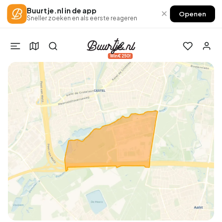
Buurtje.nl in de app
×
Openen
Sneller zoeken en als eerste reageren
Win €250!