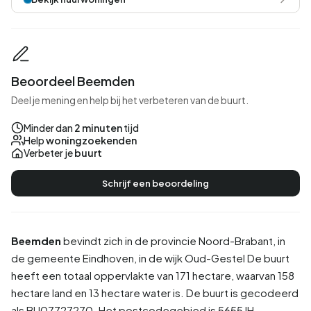
Beoordeel Beemden
Deel je mening en help bij het verbeteren van de buurt.
Minder dan
2 minuten
tijd
Help
woningzoekenden
Verbeter je
buurt
Schrijf een beoordeling
Beemden
bevindt zich in de provincie
Noord-Brabant
, in
de gemeente
Eindhoven
, in de wijk
Oud-Gestel
De buurt
heeft een totaal oppervlakte van 171 hectare, waarvan 158
hectare land en 13 hectare water is. De buurt is gecodeerd
als BU07727270. Het postcodegebied is 5655JH-