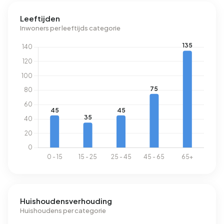
aan elektriciteit per jaar. Daarmee ligt het 21% lager dan het
Leeftijden
landelijke gemiddelde van 2.810 kWh. Met een jaarlijkse
Inwoners per leeftijds categorie
verbruik van 1.020 m³ per adres ligt het aardgasverbruik
20% onder het landelijke gemiddelde van 1.280 m³.
Huishoudensverhouding
Huishoudens per categorie