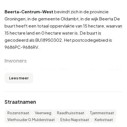
Beerta-Centrum-West
bevindt zich in de provincie
Groningen
, in de gemeente
Oldambt
, in de wijk
Beerta
De
buurt heeft een totaal oppervlakte van 15 hectare, waarvan
15 hectare land en 0 hectare water is. De buurt is
gecodeerd als BU18950302. Het postcodegebied is
9686PC-9686RV.
Inwoners
Beerta-Centrum-West telt 330 inwoners. Hiervan is 42,4%
man en 59,1% vrouw. De meeste inwoners zijn 65 jaar of
Lees meer
ouder (40,9%). De overige leeftijden zijn 22,7% voor '45
tot 65 jaar', 13,6% voor '0 tot 15 jaar', 13,6% voor '25 tot 45
jaar' en 10,6% voor '15 tot 25 jaar'. Van de inwoners is 36,4%
Straatnamen
is ongehuwd, 34,8% is gehuwd, 9,1% is gescheiden en
19,7% is verweduwd. 295 inwoners komen uit Nederland,
Rozenstraat
Veenweg
Raadhuisstraat
Tjammestraat
35 komen uit Europa en 5 komen uit landen buiten Europa.
Wethouder G.Mulderstraat
Etsko Napstraat
Kerkstraat