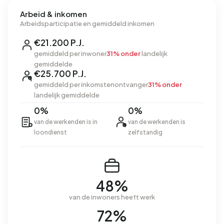
Arbeid & inkomen
Arbeidsparticipatie en gemiddeld inkomen
€21.200 P.J.
gemiddeld per inwoner
31% onder
landelijk
gemiddelde
€25.700 P.J.
gemiddeld per inkomstenontvanger
31% onder
landelijk gemiddelde
0%
0%
van de werkenden is in
van de werkenden is
loondienst
zelfstandig
48%
van de inwoners heeft werk
72%