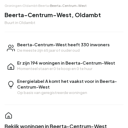
Groningen
›
Oldambt
›
Beerta
›
Beerta-Centrum-West
Beerta-Centrum-West, Oldambt
Buurt in Oldambt
Beerta-Centrum-West heeft 330 inwoners
De meeste zijn 65 jaar of ouder oud
Er zijn 194 woningen in Beerta-Centrum-West
Momenteel staan er
0 te koop
en
0 te huur
Energielabel A komt het vaakst voor in Beerta-
Centrum-West
Op basis van geregistreerde woningen
Bekijk woningen in Beerta-Centrum-West