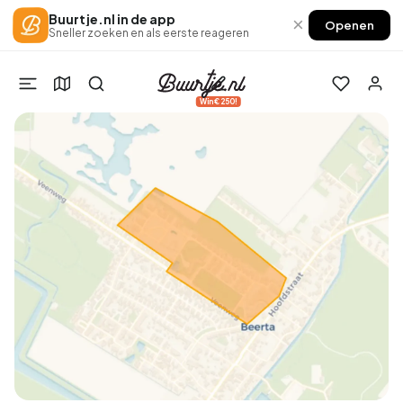
Buurtje.nl in de app
×
Openen
Sneller zoeken en als eerste reageren
Win €250!