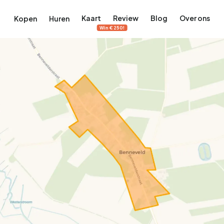
Kaart
Review
Blog
Over ons
Kopen
Huren
Win €250!
terdam
ek Amsterdam
ordaan, De Pijp en meer
engordel, Jordaan, De Pijp en meer
 in Amsterdam
rwoningen in Amsterdam
Bekijk op de kaart
Bekijk op de kaart
5.657
2.427
456
64
380
tementen
Studio's
Studio's
Tussenwoning
Tussenwoning