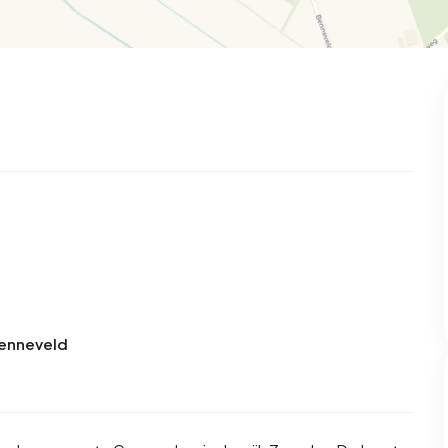
99
8
25
327
83
oning
2-onder-1-kap
Kamers
Vrijstaand
Benneveld