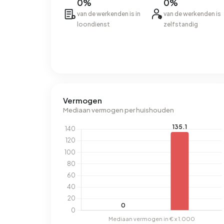
0%
0%
van de werkenden is in
van de werkenden is
loondienst
zelfstandig
Vermogen
Mediaan vermogen per huishouden