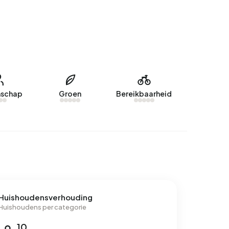
schap
Groen
Bereikbaarheid
Huishoudensverhouding
Huishoudens per categorie
10