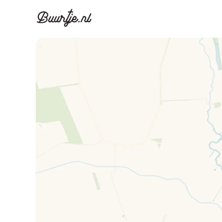
Ontdek Ams
Ontd
Grachtengordel, J
Gracht
Koopwoningen
Huu
Appartementen
Appar