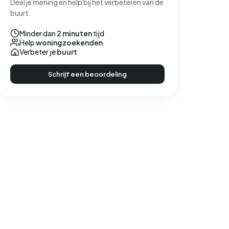
Deel je mening en help bij het verbeteren van de
buurt.
Minder dan
2 minuten
tijd
Help
woningzoekenden
Verbeter je
buurt
Schrijf een beoordeling