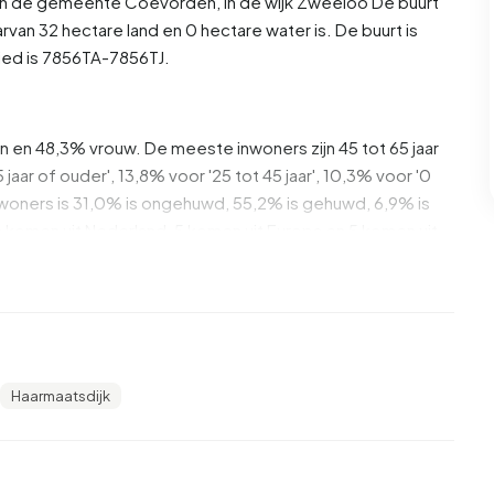
 in de gemeente
Coevorden
, in de wijk
Zweeloo
De buurt
van 32 hectare land en 0 hectare water is. De buurt is
ed is 7856TA-7856TJ.
n en 48,3% vrouw. De meeste inwoners zijn 45 tot 65 jaar
jaar of ouder', 13,8% voor '25 tot 45 jaar', 10,3% voor '0
e inwoners is 31,0% is ongehuwd, 55,2% is gehuwd, 6,9% is
komen uit Nederland, 5 komen uit Europa en 5 komen uit
rvan zijn eenpersoonshuishoudens, 50,0% huishoudens
eren. De gemiddelde huishoudensgrootte is 2,4
Haarmaatsdijk
et gemiddelde inkomen per inkomensontvanger is
ionale gemiddelde van €35.800. Per inwoner ligt het
9%) hoger is dan het nationale gemiddelde van €29.200.
geleid. 58,3% heeft HBO of WO, 33,3% heeft HAVO,