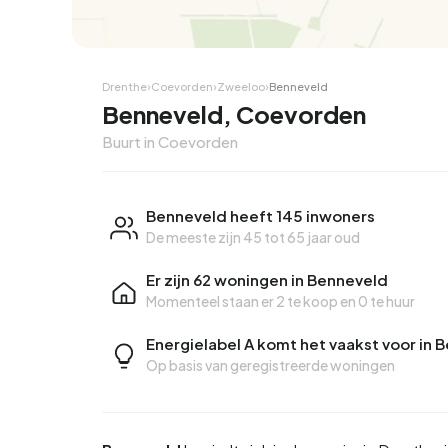
Hoekwoning
Hoekw
Drenthe
›
Coevorden
›
Zweeloo
›
Benneveld
Benneveld, Coevorden
Buurt in Coevorden
Benneveld heeft 145 inwoners
De meeste zijn 45 tot 65 jaar oud
Er zijn 62 woningen in Benneveld
Momenteel staan er
2 te koop
en
0 te huur
Energielabel A komt het vaakst voor in 
Op basis van geregistreerde woningen