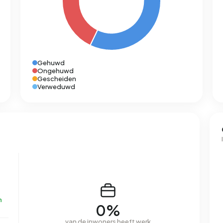
Gehuwd
Ongehuwd
Gescheiden
Verweduwd
n
0%
van de inwoners heeft werk