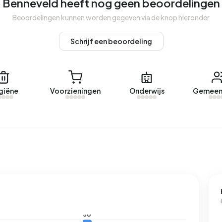
Benneveld heeft nog geen beoordelingen
veld. Afgelopen jaar zijn er geen woningen verhuurd in
Beoordelingen kunnen worden gegeven via de knop hieronder
Schrijf een beoordeling
neveld.
streerd energielabel. De meest voorkomende labels zijn G
giëne
Voorzieningen
Onderwijs
Gemeen
n adres in Benneveld 4.360 kWh aan elektriciteit per jaar.
 2.810 kWh. Het aardgasverbruik ligt met 1.940 m³ per jaar
m³.