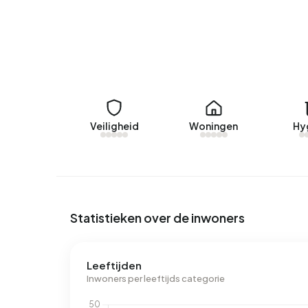
Momenteel zijn er geen woningen te huur in Benne
Benneveld.
Geen recente verhuurdata beschikbaar voor Ben
Energie
In Benneveld zijn er 61 adressen met een geregi
Veiligheid
Woningen
Hy
(52%), C (20%) en A (7%). Gemiddeld verbruikt ee
Dit ligt 55% boven het landelijke gemiddelde van
52% boven het landelijke gemiddelde van 1.280 
Statistieken over de inwoners
Leeftijden
Inwoners per leeftijds categorie