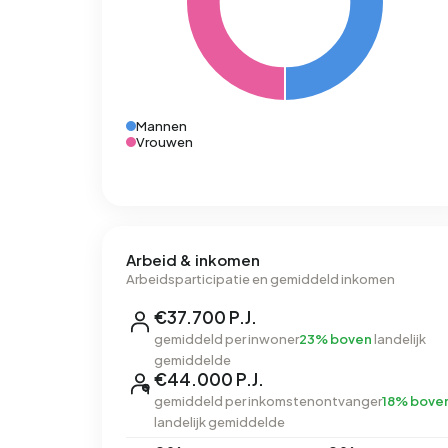
Mannen
Vrouwen
Arbeid & inkomen
Arbeidsparticipatie en gemiddeld inkomen
€37.700 P.J.
gemiddeld per inwoner
23% boven
landelijk
gemiddelde
€44.000 P.J.
gemiddeld per inkomstenontvanger
18% bove
landelijk gemiddelde