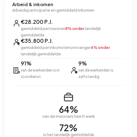
Arbeid & inkomen
Arbeidsparticipatie en gemiddeld inkomen
€28.200 P.J.
gemiddeld per inwoner
8% onder
landelijk
gemiddelde
€35.800 P.J.
gemiddeld per inkomstenontvanger
4% onder
landelijk gemiddelde
91%
9%
van de werkenden is in
van de werkenden is
loondienst
zelfstandig
64%
van de inwoners heeft werk
72%
is het landelijk gemiddelde