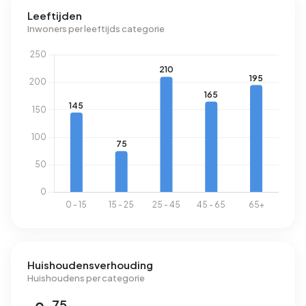
Beverveen 2.830 kWh aan elektriciteit per jaar. Dit ligt 1%
Leeftijden
boven het landelijke gemiddelde van 2.810 kWh. Met een
Inwoners per leeftijds categorie
jaarlijkse verbruik van 990 m³ per adres ligt het
aardgasverbruik 23% onder het landelijke gemiddelde van
1.280 m³.
Huishoudensverhouding
Huishoudens per categorie
75