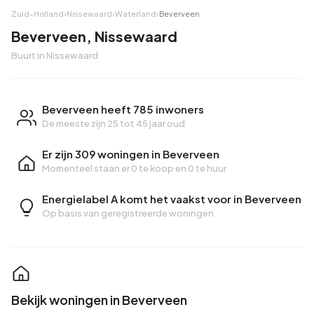
Zuid-Holland
›
Nissewaard
›
Waterland
›
Beverveen
Beverveen, Nissewaard
Buurt in Nissewaard
Beverveen heeft 785 inwoners
De meeste zijn 25 tot 45 jaar oud
Er zijn 309 woningen in Beverveen
Momenteel staan er
0 te koop
en
0 te huur
Energielabel A komt het vaakst voor in Beverveen
Op basis van geregistreerde woningen
Bekijk woningen in Beverveen