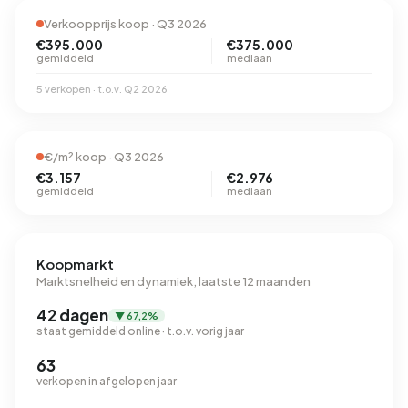
Verkoopprijs koop · Q3 2026
€395.000
€375.000
gemiddeld
mediaan
5 verkopen · t.o.v. Q2 2026
€/m² koop · Q3 2026
€3.157
€2.976
gemiddeld
mediaan
Koopmarkt
Marktsnelheid en dynamiek, laatste 12 maanden
42 dagen
▼ 67,2%
staat gemiddeld online · t.o.v. vorig jaar
63
verkopen in afgelopen jaar