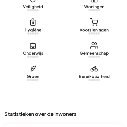
dagen verkocht.
Veiligheid
Woningen
De gemiddelde vraagprijs voor een koopwoning in
Beverveen was afgelopen jaar €378.333. Dit is 28% hoger
Hygiëne
Voorzieningen
dan de gemiddelde WOZ-waarde van €295.000. De
gemiddelde vraagprijs per m² perceel is €3.027.
Huurwoningen
Onderwijs
Gemeenschap
Momenteel zijn er geen woningen te huur in Beverveen.
Het afgelopen jaar zijn er 1 woningen verhuurd in
Beverveen.
Groen
Bereikbaarheid
Geen recente verhuurdata beschikbaar voor Beverveen.
Energie
In Beverveen zijn er 310 adressen met een geregistreerd
Statistieken over de inwoners
energielabel. De meest voorkomende labels zijn C (80%),
B (13%) en D (4%). Gemiddeld verbruikt een adres in