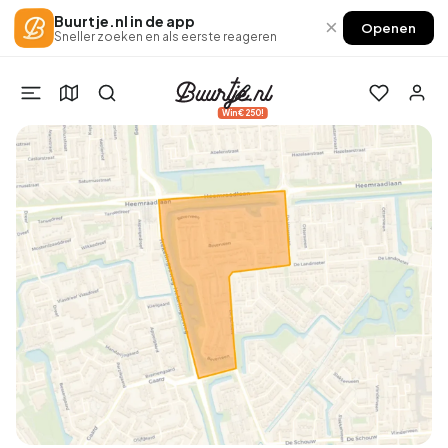
Buurtje.nl in de app
×
Openen
Sneller zoeken en als eerste reageren
Win €250!