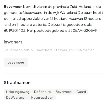
Beverveen
bevindt zich in de provincie
Zuid-Holland
, in de
gemeente
Nissewaard
, in de wijk
Waterland
De buurt heeft
een totaal oppervlakte van 13 hectare, waarvan 12 hectare
land en 1 hectare water is. De buurt is gecodeerd als
BU19301403. Het postcodegebied is 3205AA-3205AR.
Inwoners
Beverveen telt 785 inwoners. Hiervan is 52,2% man en
47,8% vrouw. De meeste inwoners zijn 25 tot 45 jaar
(26,8%). De overige leeftijden zijn 24,8% voor '65 jaar of
Lees meer
ouder', 21,0% voor '45 tot 65 jaar', 18,5% voor '0 tot 15 jaar'
en 9,6% voor '15 tot 25 jaar'. Van de inwoners is 43,9% is
ongehuwd, 43,9% is gehuwd, 7,0% is gescheiden en 5,1%
Straatnamen
is verweduwd. 545 inwoners komen uit Nederland, 80
komen uit Europa en 155 komen uit landen buiten Europa.
Hekelingseweg
De Schouw
Beverveen
Gaard
De Waarsman
Heemraadlaan
Er zijn 320 huishoudens in Beverveen. 23,4% daarvan zijn
eenpersoonshuishoudens, 31,3% huishoudens zonder