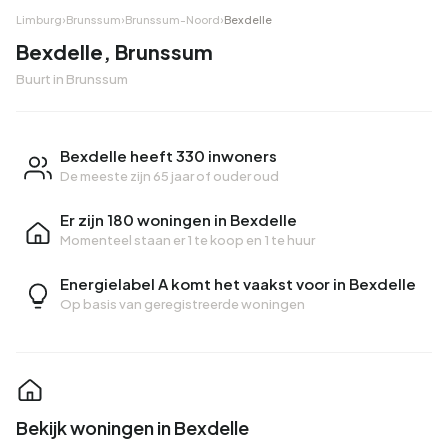
Limburg
›
Brunssum
›
Brunssum-Noord
›
Bexdelle
Bexdelle, Brunssum
Buurt in Brunssum
Bexdelle heeft 330 inwoners
De meeste zijn 65 jaar of ouder oud
Er zijn 180 woningen in Bexdelle
Momenteel staan er
1 te koop
en
1 te huur
Energielabel A komt het vaakst voor in Bexdelle
Op basis van geregistreerde woningen
Bekijk woningen in Bexdelle