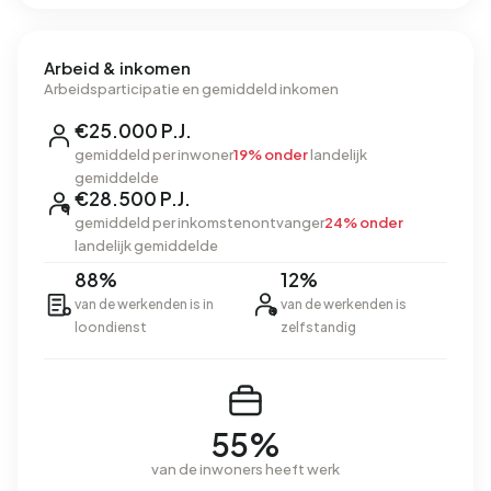
Arbeid & inkomen
Arbeidsparticipatie en gemiddeld inkomen
€25.000 P.J.
gemiddeld per inwoner
19% onder
landelijk
gemiddelde
€28.500 P.J.
gemiddeld per inkomstenontvanger
24% onder
landelijk gemiddelde
88%
12%
van de werkenden is in
van de werkenden is
loondienst
zelfstandig
55%
van de inwoners heeft werk