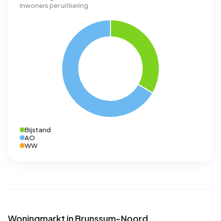
Inwoners per uitkering
Bijstand
AO
WW
Woningmarkt in Brunssum-Noord