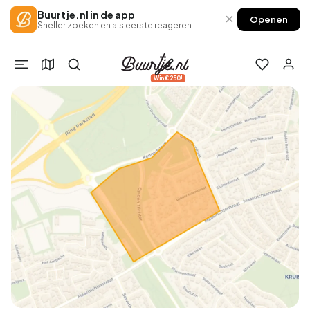
Buurtje.nl in de app
×
Openen
Sneller zoeken en als eerste reageren
Win €250!