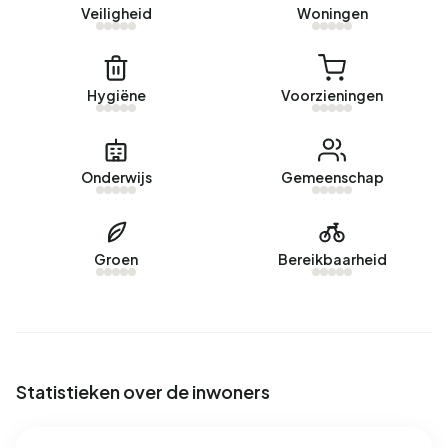
Veiligheid
Woningen
98
aangeboden door www.thuisinlimburg.nl. Afgelopen
jaar zijn er geen woningen verhuurd in Buitengebied.
Geen recente verhuurdata beschikbaar voor
Hygiëne
Voorzieningen
Buitengebied.
Energie
Onderwijs
Gemeenschap
In Buitengebied zijn er 84 adressen met een geregistreerd
energielabel. De meest voorkomende labels zijn D (63%),
E (30%) en G (5%). Gemiddeld verbruikt een adres in
Groen
Bereikbaarheid
Buitengebied 1.760 kWh aan elektriciteit per jaar. Daarmee
ligt het 37% lager dan het landelijke gemiddelde van 2.810
kWh. Met een jaarlijkse verbruik van 840 m³ per adres ligt
het aardgasverbruik 34% onder het landelijke gemiddelde
van 1.280 m³.
Statistieken over de inwoners