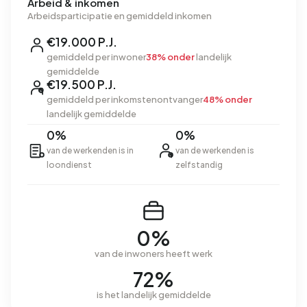
Arbeid & inkomen
Arbeidsparticipatie en gemiddeld inkomen
€19.000 P.J.
gemiddeld per inwoner
38% onder
landelijk
gemiddelde
€19.500 P.J.
gemiddeld per inkomstenontvanger
48% onder
landelijk gemiddelde
0%
0%
van de werkenden is in
van de werkenden is
loondienst
zelfstandig
0%
van de inwoners heeft werk
72%
is het landelijk gemiddelde