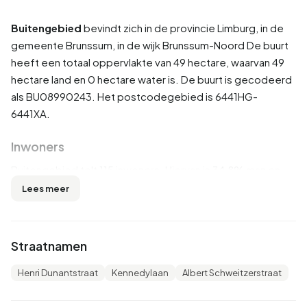
Buitengebied
bevindt zich in de provincie
Limburg
, in de
gemeente
Brunssum
, in de wijk
Brunssum-Noord
De buurt
heeft een totaal oppervlakte van 49 hectare, waarvan 49
hectare land en 0 hectare water is. De buurt is gecodeerd
als BU08990243. Het postcodegebied is 6441HG-
6441XA.
Inwoners
Buitengebied telt 115 inwoners. Hiervan is 34,8% man en
60,9% vrouw. De meeste inwoners zijn 65 jaar of ouder
Lees meer
(69,6%). De overige leeftijden zijn 21,7% voor '45 tot 65
jaar'. Van de inwoners is 8,7% is ongehuwd, 52,2% is
gehuwd, 21,7% is gescheiden en 13,0% is verweduwd. 80
Straatnamen
inwoners komen uit Nederland, 25 komen uit Europa en 5
komen uit landen buiten Europa.
Henri Dunantstraat
Kennedylaan
Albert Schweitzerstraat
Er zijn 75 huishoudens in Buitengebied. 60,0% daarvan zijn