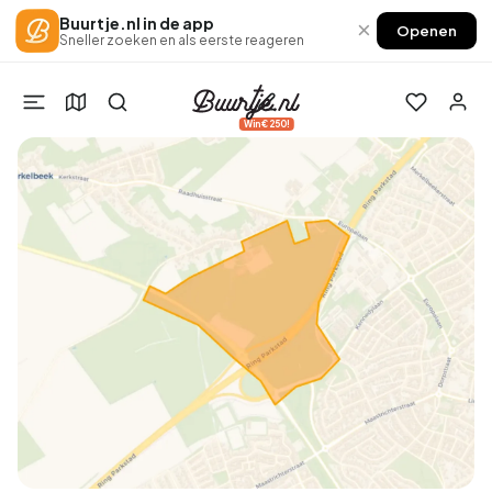
Buurtje.nl in de app
×
Openen
Sneller zoeken en als eerste reageren
Win €250!