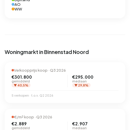
AO
WW
Woningmarkt in Binnenstad Noord
Verkoopprijs koop · Q3 2026
€301.800
€295.000
gemiddeld
mediaan
▼ 40,5%
▼ 29,8%
5 verkopen · t.o.v. Q2 2026
€/m² koop · Q3 2026
€2.889
€2.907
gemiddeld
mediaan