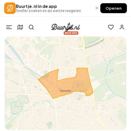
Buurtje.nl in de app
×
Openen
Sneller zoeken en als eerste reageren
Win €250!