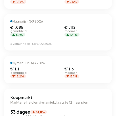
▼ 10,6%
▼ 2,5%
Huurprijs · Q3 2026
€1.085
€1.112
gemiddeld
mediaan
▲ 6,7%
▲ 10,1%
5 verhuringen · t.o.v. Q2 2026
€/m² huur · Q3 2026
€11,1
€11,6
gemiddeld
mediaan
▼ 18,2%
▼ 15,1%
Koopmarkt
Marktsnelheid en dynamiek, laatste 12 maanden
53 dagen
▲ 34,8%