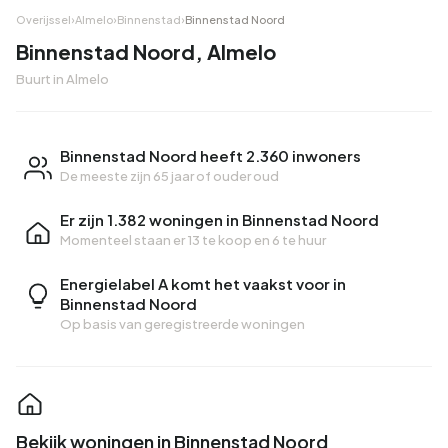
Overijssel
›
Almelo
›
Binnenstad
›
Binnenstad Noord
Binnenstad Noord, Almelo
Buurt in Almelo
Binnenstad Noord heeft 2.360 inwoners
De meeste zijn 65 jaar of ouder oud
Er zijn 1.382 woningen in Binnenstad Noord
Momenteel staan er
13 te koop
en
6 te huur
Energielabel A komt het vaakst voor in
Binnenstad Noord
Op basis van geregistreerde woningen
Bekijk woningen in Binnenstad Noord