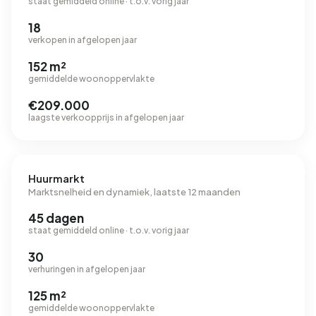
staat gemiddeld online · t.o.v. vorig jaar
18
verkopen in afgelopen jaar
152 m²
gemiddelde woonoppervlakte
€209.000
laagste verkoopprijs in afgelopen jaar
Huurmarkt
Marktsnelheid en dynamiek, laatste 12 maanden
45 dagen
staat gemiddeld online · t.o.v. vorig jaar
30
verhuringen in afgelopen jaar
125 m²
gemiddelde woonoppervlakte