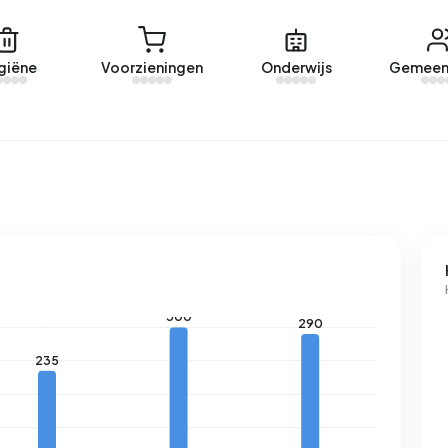
n Binnenstad-Oost was afgelopen jaar €475.095. Dit is
€345.000. De gemiddelde vraagprijs per m² perceel is
giëne
Voorzieningen
Onderwijs
Gemeen
 meest recentelijke woning is
Paul Krugerstraat 45B
pen jaar zijn er 8 woningen verhuurd in Binnenstad-Oost.
d.
 Binnenstad-Oost was afgelopen jaar €1.533 per maand.
en geregistreerd energielabel. De meest voorkomende
ld verbruikt een adres in Binnenstad-Oost 2.690 kWh aan
 dan het landelijke gemiddelde van 2.810 kWh. Het
ven het landelijke gemiddelde van 1.280 m³.