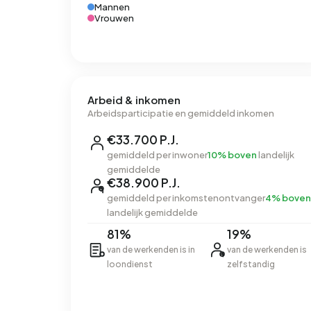
Mannen
Vrouwen
Arbeid & inkomen
Arbeidsparticipatie en gemiddeld inkomen
€33.700 P.J.
gemiddeld per inwoner
10% boven
landelijk
gemiddelde
€38.900 P.J.
gemiddeld per inkomstenontvanger
4% boven
landelijk gemiddelde
81%
19%
van de werkenden is in
van de werkenden is
loondienst
zelfstandig