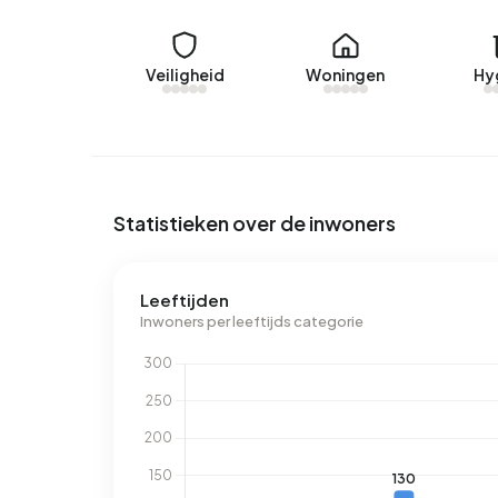
De gemiddelde vraagprijs voor een koopwoning i
38% hoger dan de gemiddelde WOZ-waarde van 
Veiligheid
Woningen
Hy
€4.399.
Huurwoningen
Er zijn
3 woningen te huur in Binnenstad-Oost
. De
aangeboden door www.woninghuren.nl. Het afgelo
Statistieken over de inwoners
Een aanbod werd gemiddeld in 24 dagen verhuur
De gemiddelde huurprijs voor een huurwoning in
Leeftijden
Per m² perceeloppervlak is dat €16 per maand.
Inwoners per leeftijds categorie
Energie
In Binnenstad-Oost zijn er 662 adressen met e
labels zijn G (27%), B (16%) en A (12%). Gemidde
elektriciteit per jaar. Daarmee ligt het 4% lager
aardgasverbruik ligt met 1.290 m³ per jaar 1% bo