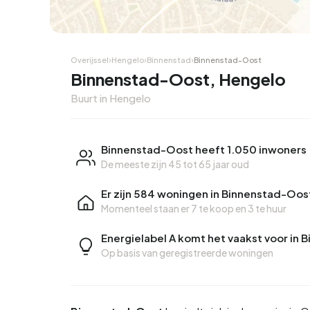
Overijssel
›
Hengelo
›
Binnenstad
›
Binnenstad-Oost
Binnenstad-Oost, Hengelo
Buurt in Hengelo
Binnenstad-Oost heeft 1.050 inwoners
De meeste zijn 45 tot 65 jaar oud
Er zijn 584 woningen in Binnenstad-Oos
Momenteel staan er
7 te koop
en
3 te huur
Energielabel A komt het vaakst voor in
Op basis van geregistreerde woningen