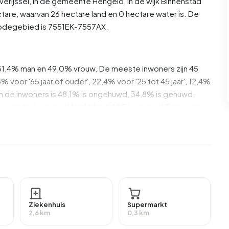
verijssel
, in de gemeente
Hengelo
, in de wijk
Binnenstad
tare, waarvan 26 hectare land en 0 hectare water is. De
odegebied is 7551EK-7557AX.
 51,4% man en 49,0% vrouw. De meeste inwoners zijn 45
6% voor '65 jaar of ouder', 22,4% voor '25 tot 45 jaar', 12,4%
. Van de inwoners is 48,1% is ongehuwd, 34,8% is gehuwd,
inwoners komen uit Nederland, 100 komen uit Europa en
,2% daarvan zijn eenpersoonshuishoudens, 30,0%
ens met kinderen. De gemiddelde huishoudensgrootte is
gers. Het gemiddelde inkomen per inkomensontvanger is
onale gemiddelde van €35.800. Per inwoner ligt het
Ziekenhuis
Supermarkt
5%) hoger is dan het nationale gemiddelde van €29.200.
2,6 km
0,3 km
hoogopgeleid. 43,8% heeft HBO of WO, 40,0% heeft