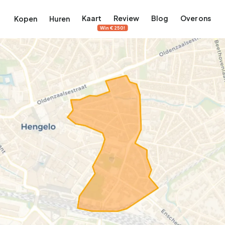
Kaart
Review
Blog
Over ons
Kopen
Huren
Win €250!