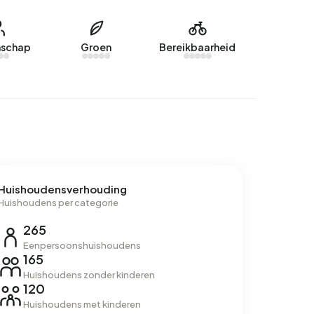
schap
Groen
Bereikbaarheid
Huishoudensverhouding
Huishoudens per categorie
265
Eenpersoonshuishoudens
165
Huishoudens zonder kinderen
120
Huishoudens met kinderen