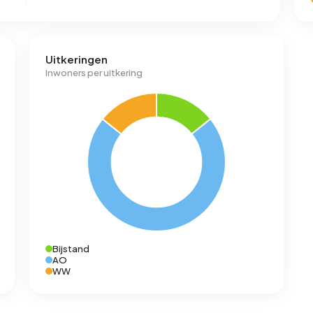
Uitkeringen
Inwoners per uitkering
Bijstand
AO
WW