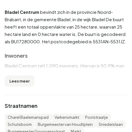
Bladel Centrum
bevindt zich in de provincie
Noord-
Brabant
, in de gemeente
Bladel
, in de wijk
Bladel
De buurt
heeft een totaal oppervlakte van 25 hectare, waarvan 25
hectare land en 0 hectare water is. De buurt is gecodeerd
als BU17280000. Het postcodegebied is 5531AN-5531JZ.
Inwoners
Bladel Centrum telt 1.090 inwoners. Hiervan is 50,9% man
en 49,5% vrouw. De meeste inwoners zijn 65 jaar of ouder
(33,0%). De overige leeftijden zijn 27,5% voor '25 tot 45
Lees meer
jaar', 23,4% voor '45 tot 65 jaar', 9,2% voor '0 tot 15 jaar' en
7,3% voor '15 tot 25 jaar'. Van de inwoners is 45,4% is
ongehuwd, 36,2% is gehuwd, 8,7% is gescheiden en
Straatnamen
10,1% is verweduwd. 870 inwoners komen uit Nederland,
175 komen uit Europa en 50 komen uit landen buiten
Charel Baelemanspad
Varkensmarkt
Poststraatje
Europa.
Schutsboom
Burgemeester van Houdtplein
Sniederslaan
Burgemeester Goossensstraat
Markt