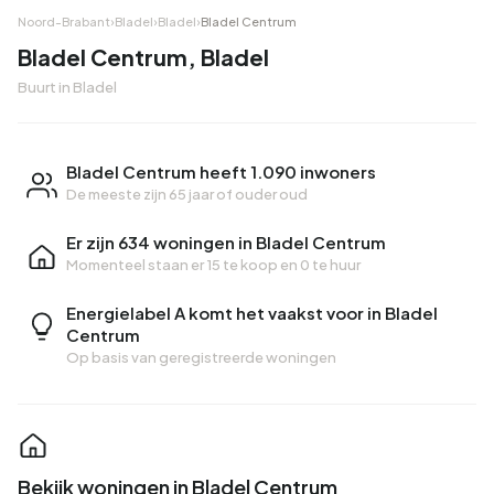
Noord-Brabant
›
Bladel
›
Bladel
›
Bladel Centrum
Bladel Centrum, Bladel
Buurt in Bladel
Bladel Centrum heeft 1.090 inwoners
De meeste zijn 65 jaar of ouder oud
Er zijn 634 woningen in Bladel Centrum
Momenteel staan er
15 te koop
en
0 te huur
Energielabel A komt het vaakst voor in Bladel
Centrum
Op basis van geregistreerde woningen
Bekijk woningen in Bladel Centrum