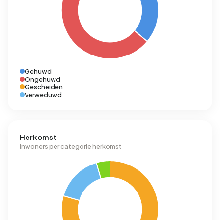
Gehuwd
Ongehuwd
Gescheiden
Verweduwd
Herkomst
Inwoners per categorie herkomst