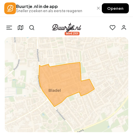
Buurtje.nl in de app
×
Openen
Sneller zoeken en als eerste reageren
Win €250!