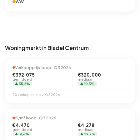
WW
Woningmarkt in Bladel Centrum
Verkoopprijs koop · Q3 2026
€392.075
€320.000
gemiddeld
mediaan
▲ 35,2%
▲ 10,3%
20 verkopen · t.o.v. Q2 2026
€/m² koop · Q3 2026
€4.470
€4.278
gemiddeld
mediaan
▲ 31,6%
▲ 29,7%