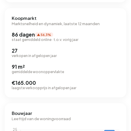
Koopmarkt
Marktsnelheid en dynamiek, laatste 12 maanden
86 dagen
▲ 56,3%
staat gemiddeld online · t.o.v. vorig jaar
27
verkopen in afgelopen jaar
91 m²
gemiddelde woonoppervlakte
€165.000
laagste verkoopprijs in afgelopen jaar
Bouwjaar
Leeftijd van de woningvoorraad