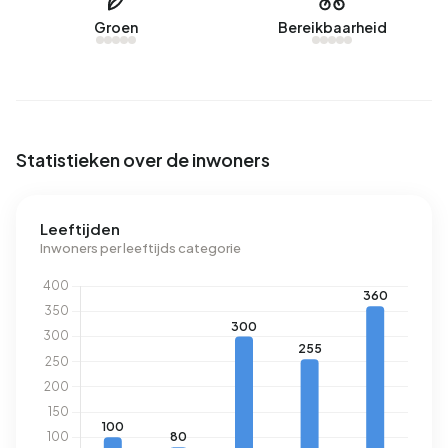
verbruikt een adres in Bladel Centrum 2.470 kWh aan
Groen
Bereikbaarheid
elektriciteit per jaar. Daarmee ligt het 12% lager dan het
landelijke gemiddelde van 2.810 kWh. Met een jaarlijkse
verbruik van 950 m³ per adres ligt het aardgasverbruik 26%
onder het landelijke gemiddelde van 1.280 m³.
Statistieken over de inwoners
Leeftijden
Inwoners per leeftijds categorie