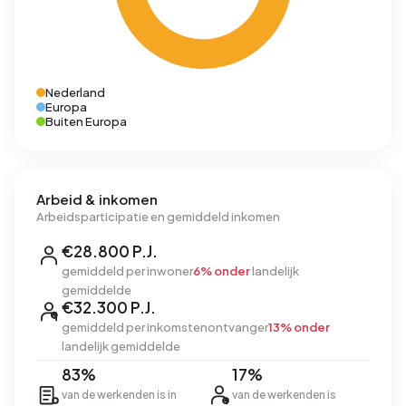
Nederland
Europa
Buiten Europa
Arbeid & inkomen
Arbeidsparticipatie en gemiddeld inkomen
€28.800 P.J.
gemiddeld per inwoner
6% onder
landelijk
gemiddelde
€32.300 P.J.
gemiddeld per inkomstenontvanger
13% onder
landelijk gemiddelde
83%
17%
van de werkenden is in
van de werkenden is