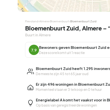
Hoekwoning
Hoekw
Flevoland
›
Almere
›
Bloemenbuurt
›
Bloemenbuurt Zuid
Bloemenbuurt Zuid, Almere – “
Buurt in Almere
Bewoners geven Bloemenbuurt Zuid e
7.9
Deze score komt uit 1 reactie
Bloemenbuurt Zuid heeft 1.295 inwoner
De meeste zijn 45 tot 65 jaar oud
Er zijn 496 woningen in Bloemenbuurt Zu
Momenteel staan er
3 te koop
en
0 te huur
Energielabel A komt het vaakst voor in
Op basis van geregistreerde woningen