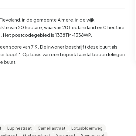
Flevoland
, in de gemeente
Almere
, in de wijk
akte van 20 hectare, waarvan 20 hectare land en 0 hectare
03. Het postcodegebied is 1338TM-1338WP.
n score van 7.9. De inwoner beschrijft deze buurt als
je er loopt.'. Op basis van een beperkt aantal beoordelingen
ze buurt.
is 48,3% man en 51,7% vrouw. De meeste inwoners zijn 45
% voor '25 tot 45 jaar', 18,1% voor '0 tot 15 jaar', 15,4%
aar'. Van de inwoners is 48,6% is ongehuwd, 39,0% is
d. 715 inwoners komen uit Nederland, 95 komen uit
f
Lupinestraat
Camelliastraat
Lotusbloemweg
7,2% daarvan zijn eenpersoonshuishoudens, 24,3%
nvillepad
Gerberastraat
Soniapad
Seringstraat