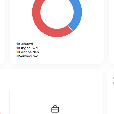
Gehuwd
Ongehuwd
Gescheiden
Verweduwd
r