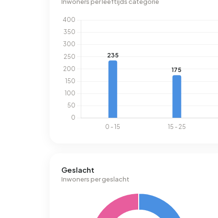
Inwoners per leeftijds categorie
Geslacht
Inwoners per geslacht