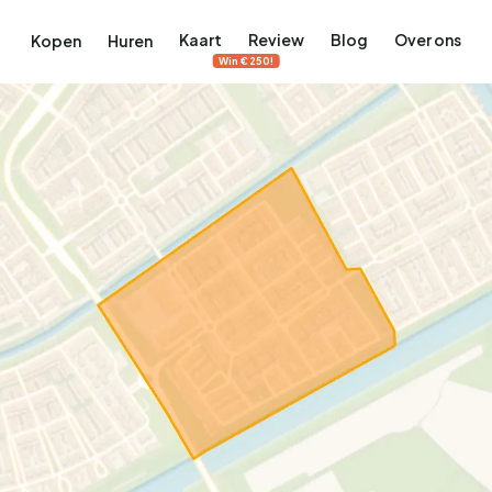
Kaart
Review
Blog
Over ons
Kopen
Huren
Win €250!
terdam
ek Amsterdam
ordaan, De Pijp en meer
engordel, Jordaan, De Pijp en meer
 in Amsterdam
rwoningen in Amsterdam
Bekijk op de kaart
Bekijk op de kaart
5.640
2.471
460
65
371
tementen
Studio's
Studio's
Tussenwoning
Tussenwoning