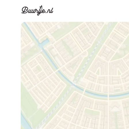
Ontdek Ams
Ontd
Grachtengordel, J
Gracht
Koopwoningen
Huu
Appartementen
Appar