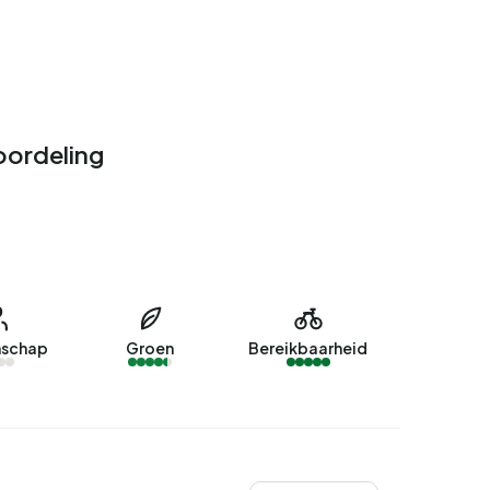
oordeling
schap
Groen
Bereikbaarheid