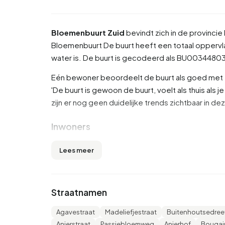
Bloemenbuurt Zuid
bevindt zich in de provincie
Bloemenbuurt
De buurt heeft een totaal oppervl
water is. De buurt is gecodeerd als BU003448
Eén bewoner beoordeelt de buurt als goed met ee
'De buurt is gewoon de buurt, voelt als thuis als 
zijn er nog geen duidelijke trends zichtbaar in de
Inwoners
Bloemenbuurt Zuid telt 1.295 inwoners. Hiervan 
Lees meer
tot 65 jaar (28,6%). De overige leeftijden zijn 23,9
voor '65 jaar of ouder' en 13,5% voor '15 tot 25 j
gehuwd, 8,9% is gescheiden en 3,5% is verweduw
Straatnamen
Europa en 490 komen uit landen buiten Europa.
Agavestraat
Madeliefjestraat
Buitenhoutsedree
Er zijn 515 huishoudens in Bloemenbuurt Zuid. 2
Anjerstraat
Passiebloemweg
Anjerhof
Bougai