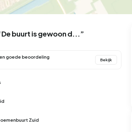
99
9
25
312
83
oning
2-onder-1-kap
Kamers
Vrijstaand
De buurt is gewoon d...”
en goede beoordeling
Bekijk
s
id
 Bloemenbuurt Zuid