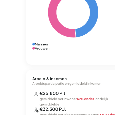
Mannen
Vrouwen
Arbeid & inkomen
Arbeidsparticipatie en gemiddeld inkomen
€25.800 P.J.
gemiddeld per inwoner
16% onder
landelijk
gemiddelde
€32.300 P.J.
gemiddeld per inkomstenontvanger
13% onde