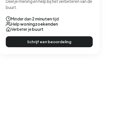
Deel je mening en help bij het verbeteren van de
buurt.
Minder dan
2 minuten
tijd
Help
woningzoekenden
Verbeter je
buurt
Schrijf een beoordeling