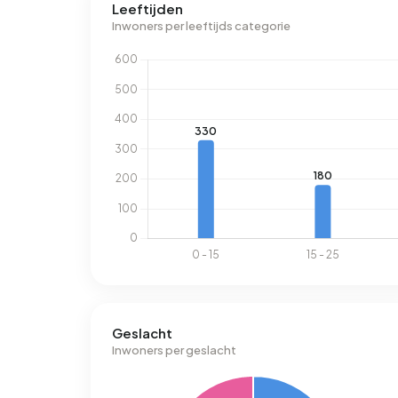
Leeftijden
Inwoners per leeftijds categorie
Geslacht
Inwoners per geslacht