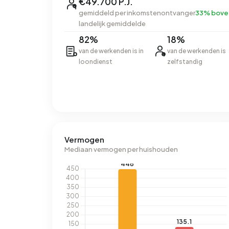
€49.700 P.J.
gemiddeld per inkomstenontvanger
33% bove
landelijk gemiddelde
82%
18%
van de werkenden is in
van de werkenden is
loondienst
zelfstandig
Vermogen
Mediaan vermogen per huishouden