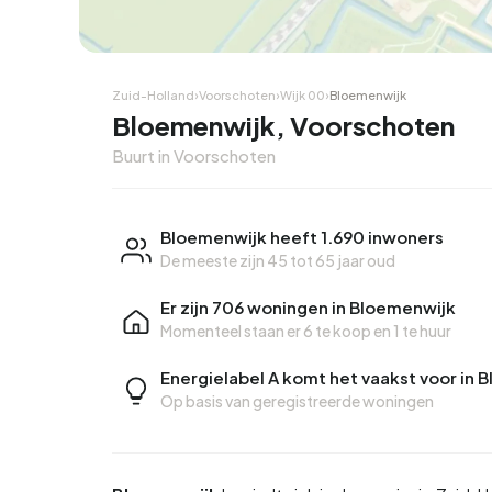
Zuid-Holland
›
Voorschoten
›
Wijk 00
›
Bloemenwijk
Bloemenwijk, Voorschoten
Buurt in Voorschoten
Bloemenwijk heeft 1.690 inwoners
De meeste zijn 45 tot 65 jaar oud
Er zijn 706 woningen in Bloemenwijk
Momenteel staan er
6 te koop
en
1 te huur
Energielabel A komt het vaakst voor in 
Op basis van geregistreerde woningen