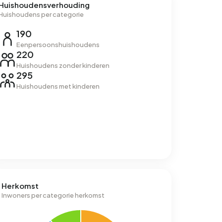
Huishoudensverhouding
Huishoudens per categorie
190
Eenpersoonshuishoudens
220
Huishoudens zonder kinderen
295
Huishoudens met kinderen
Herkomst
Inwoners per categorie herkomst