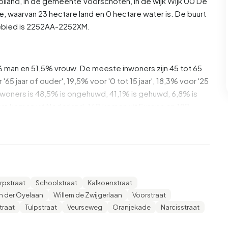
olland
, in de gemeente
Voorschoten
, in de wijk
Wijk 00
De
e, waarvan 23 hectare land en 0 hectare water is. De buurt
bied is 2252AA-2252XM.
8% man en 51,5% vrouw. De meeste inwoners zijn 45 tot 65
'65 jaar of ouder', 19,5% voor '0 tot 15 jaar', 18,3% voor '25
e inwoners is 48,5% is ongehuwd, 41,1% is gehuwd, 6,8% is
s komen uit Nederland, 160 komen uit Europa en 180
daarvan zijn eenpersoonshuishoudens, 31,2% huishoudens
eren. De gemiddelde huishoudensgrootte is 2,4 personen.
s. Het gemiddelde inkomen per inkomensontvanger is
rpstraat
Schoolstraat
Kalkoenstraat
tionale gemiddelde van €35.800. Per inwoner ligt het
n der Oyelaan
Willem de Zwijgerlaan
Voorstraat
8%) hoger is dan het nationale gemiddelde van €29.200.
traat
Tulpstraat
Veurseweg
Oranjekade
Narcisstraat
opgeleid. 51,7% heeft HBO of WO, 30,8% heeft HAVO,
1.