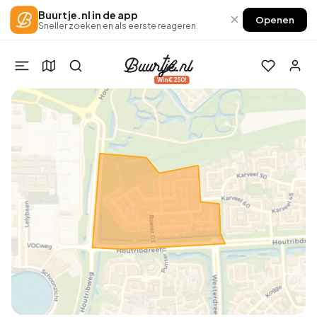
Buurtje.nl in de app
×
Openen
Sneller zoeken en als eerste reageren
Win €250!