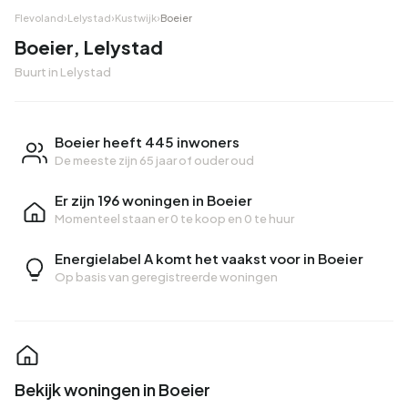
Flevoland
›
Lelystad
›
Kustwijk
›
Boeier
Boeier, Lelystad
Buurt in Lelystad
Boeier heeft 445 inwoners
De meeste zijn 65 jaar of ouder oud
Er zijn 196 woningen in Boeier
Momenteel staan er
0 te koop
en
0 te huur
Energielabel A komt het vaakst voor in Boeier
Op basis van geregistreerde woningen
Bekijk woningen in Boeier