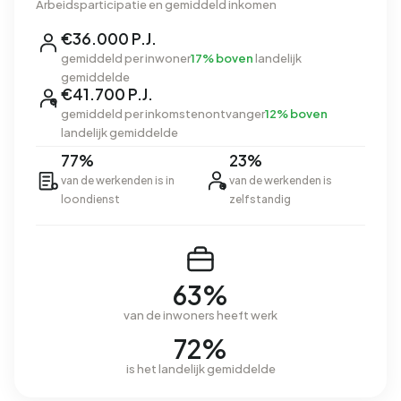
Arbeidsparticipatie en gemiddeld inkomen
€36.000 P.J.
gemiddeld per inwoner
17% boven
landelijk
gemiddelde
€41.700 P.J.
gemiddeld per inkomstenontvanger
12% boven
landelijk gemiddelde
77%
23%
van de werkenden is in
van de werkenden is
loondienst
zelfstandig
63%
van de inwoners heeft werk
72%
is het landelijk gemiddelde