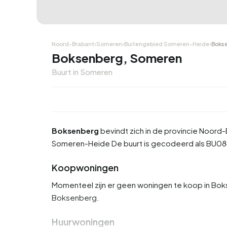
Noord-Brabant
›
Someren
›
Buitengebied Someren-Heide
›
Boks
Boksenberg, Someren
Buurt in Someren
Boksenberg
bevindt zich in de provincie
Noord-
Someren-Heide
De buurt is gecodeerd als BU0
Koopwoningen
Momenteel zijn er geen woningen te koop in Boks
Boksenberg.
Huurwoningen