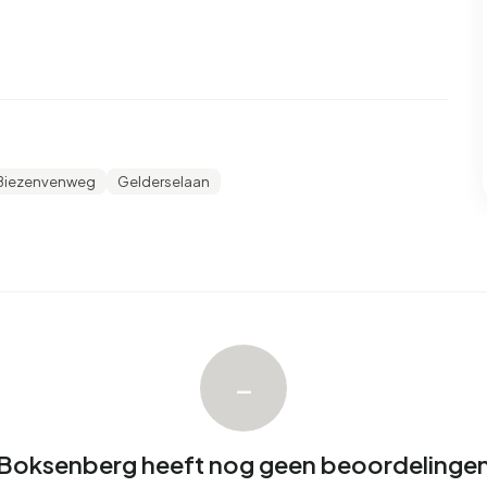
enberg. Afgelopen jaar zijn er geen woningen verhuurd in
ksenberg.
Biezenvenweg
Gelderselaan
–
Boksenberg heeft nog geen beoordelinge