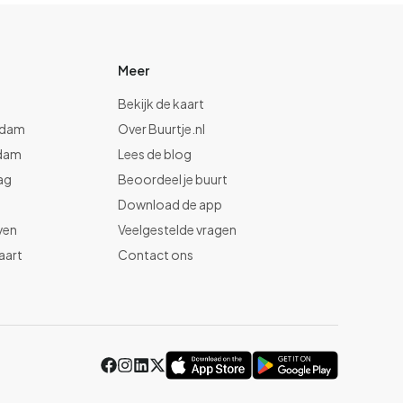
Meer
Bekijk de kaart
rdam
Over Buurtje.nl
dam
Lees de blog
ag
Beoordeel je buurt
t
Download de app
ven
Veelgestelde vragen
aart
Contact ons