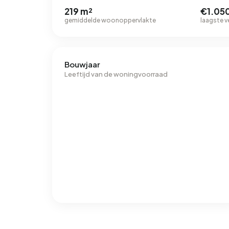
219 m²
€1.05
gemiddelde woonoppervlakte
laagste v
Bouwjaar
Leeftijd van de woningvoorraad