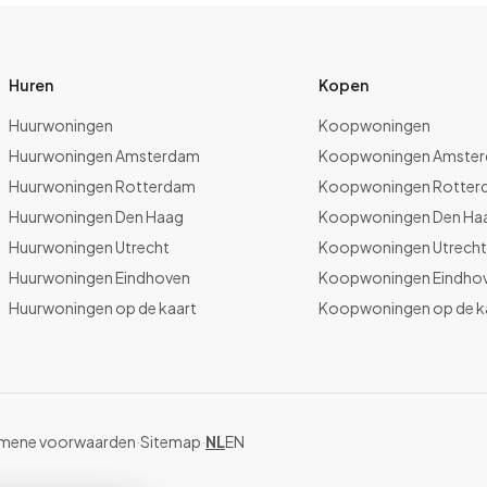
Huren
Kopen
Huurwoningen
Koopwoningen
Huurwoningen Amsterdam
Koopwoningen Amste
Huurwoningen Rotterdam
Koopwoningen Rotter
Huurwoningen Den Haag
Koopwoningen Den Ha
Huurwoningen Utrecht
Koopwoningen Utrech
Huurwoningen Eindhoven
Koopwoningen Eindho
Huurwoningen op de kaart
Koopwoningen op de k
mene voorwaarden
·
Sitemap
·
NL
EN