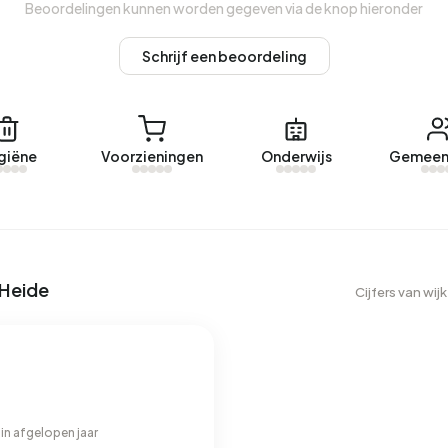
Beoordelingen kunnen worden gegeven via de knop hieronder
Schrijf een beoordeling
giëne
Voorzieningen
Onderwijs
Gemeen
-Heide
Cijfers van w
in afgelopen jaar