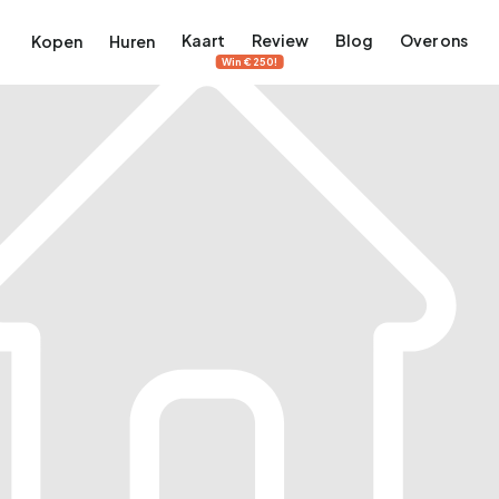
Kaart
Review
Blog
Over ons
Kopen
Huren
Win €250!