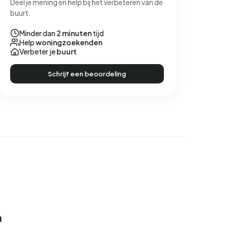
Deel je mening en help bij het verbeteren van de
buurt.
Minder dan
2 minuten
tijd
Help
woningzoekenden
Verbeter je
buurt
Schrijf een beoordeling
n